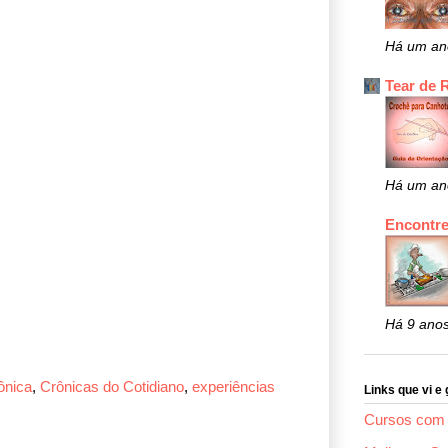
Há um an
Tear de 
Há um an
Encontre
Há 9 ano
ônica
,
Crônicas do Cotidiano
,
experiências
Links que vi e 
Cursos com 