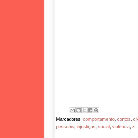
Marcadores:
comportamento
,
contos
,
cr
pessoais
,
injustiças
,
social
,
violência
,
z