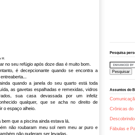
Pesquisa pers
a M.
r no seu refúgio após doze dias é muito bom.
ntanto, é decepcionante quando se encontra a
 entreaberta...
 ainda quando a janela do seu quarto está toda
uída, as gavetas espalhadas e remexidas, vidros
Assuntos do B
rados, sua casa devassada por um infeliz
Comunicaçã
onhecido qualquer, que se acha no direito de
ir o espaço alheio.
Crônicas do 
Descobrindo 
 bem que a piscina ainda estava lá.
ém não roubaram meu sol nem meu ar puro e
Fábulas e P
 também não puderam ser levadas.