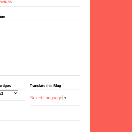
ávidas
bém
Artigos
Translate this Blog
Select Language
▼