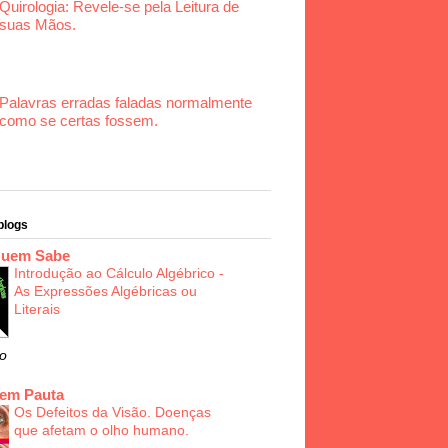
Quirologia: Revele-se pela Leitura de
suas Mãos.
Palavras erradas faladas normalmente
como se certas fossem.
blogs
Quem Sabe
Introdução ao Cálculo Algébrico -
As Expressões Algébricas ou
Literais
o
 em Pauta
Os Defeitos da Visão. Doenças
que afetam o olho humano.