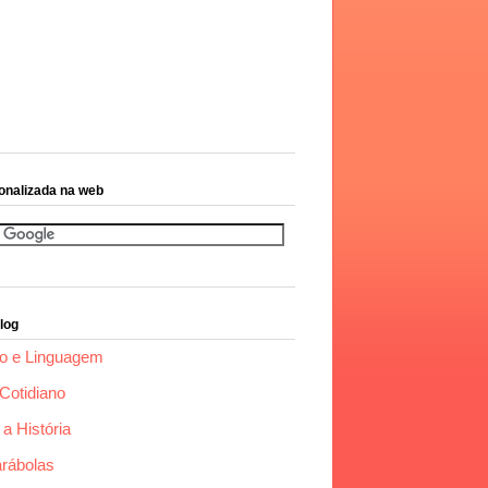
onalizada na web
log
o e Linguagem
Cotidiano
a História
arábolas