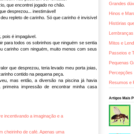
Grandes dúv
io, que encontrei jogado no chão.
que desprezou... inestimável!
Hinos e Mar
eu repleto de carinho. Só que carinho é invisível
Histórias qu
Lembranças
, pois é impagável.
buir para todos os sobrinhos que ninguém se sentia
Mitos e Len
u carinho com ninguém, muito menos com seus
Passeios e 
Pequenas G
valor que desprezou, teria levado meu porta joias,
Percepções F
carinho contido na pequena peça.
veu, mas então, a diversão na piscina já havia
Resumos e 
 primeira impressão de encontrar minha casa
Artigos Mais 
e incentivando a imaginação e a
um cheirinho de café. Apenas uma