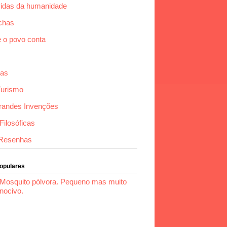
idas da humanidade
chas
e o povo conta
das
Turismo
randes Invenções
ilosóficas
Resenhas
Populares
Mosquito pólvora. Pequeno mas muito
nocivo.