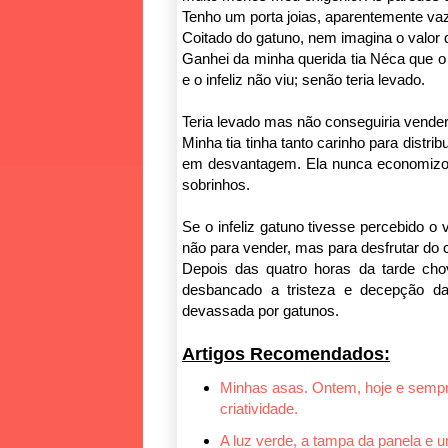
Tenho um porta joias, aparentemente vaz
Coitado do gatuno, nem imagina o valor 
Ganhei da minha querida tia Néca que o d
e o infeliz não viu; senão teria levado.
Teria levado mas não conseguiria vender
Minha tia tinha tanto carinho para distri
em desvantagem. Ela nunca economizo
sobrinhos.
Se o infeliz gatuno tivesse percebido o 
não para vender, mas para desfrutar do 
Depois das quatro horas da tarde cho
desbancado a tristeza e decepção da
devassada por gatunos.
Artigos Recomendados:
Minhas asas. Ontem, hoje e sempr
criatividade.
A luz verde, a tampa da panela e 