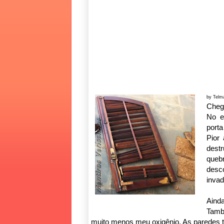
by Telm
Chega
No e
porta
Pior
destr
queb
desc
invad
Ainda
Tamb
muito menos meu oxigênio. As paredes