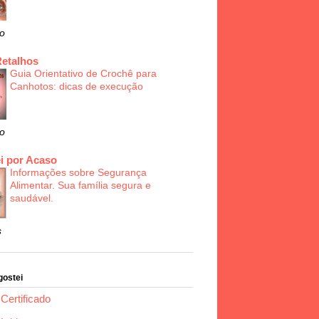
o
Retalhos
Guia Orientativo de Crochê para
Canhotos: dicas de execução
o
i por Acaso
Informações sobre Segurança
Alimentar. Sua família segura e
saudável.
s
gostei
Certificado