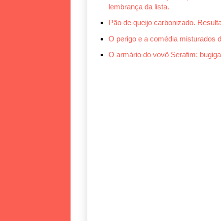
lembrança da lista.
Pão de queijo carbonizado. Result
O perigo e a comédia misturados d
O armário do vovô Serafim: bugigan