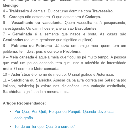
Mendigo
.
4 –
Trabisseiro
é demais. Eu costumo dormir é com
Travesseiro.
5 –
Cardaço
não desamarra. O que desamarra é
Cadarço.
6 –
Vasculhante ou vasculante.
Quem vasculha está pesquisando,
investigando. Os caminhões e janelas são
Basculantes.
7 –
Germinada
é a semente que nasce e brota. As casas são
Geminadas
(do latim geminare que significa duplicar).
8 –
Poblema ou Pobrema
. Já dizia um amigo meu: quem tem um
poblema, tem dois, pois o correto é
Problema
.
9 –
Meia cansada
é aquela meia que ficou no pé muito tempo. A pessoa
que está um pouco cansada tem que usar o advérbio de intensidade
meio
. O correto é
Meio cansada.
10 –
Asterístico
é o nome do meu tio. O sinal gráfico é
Asterisco.
11 –
Salchicha ou Salsicha
. Apesar da palavra correta ser
Salsicha
(do
italiano, salsiccia) já existe nos dicionários uma variação assimilada,
Salchicha,
significando a mesma coisa.
Artigos Recomendados:
Por Que, Por Quê, Porque ou Porquê. Quando devo usar
cada grafia.
Ter de ou Ter que. Qual é o correto?