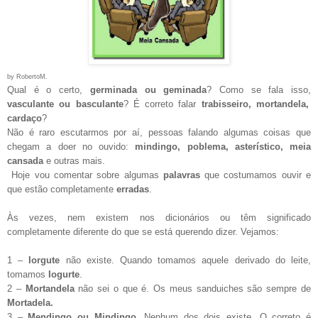
by RobertoM.
Qual é o certo,
germinada ou geminada
? Como se fala isso,
vasculante ou basculante
? É correto falar
trabisseiro, mortandela,
cardaço
?
Não é raro escutarmos por aí, pessoas falando algumas coisas que
chegam a doer no ouvido:
mindingo, poblema, asterístico, meia
cansada
e outras mais.
Hoje vou comentar sobre algumas
palavras
que costumamos ouvir e
que estão completamente
erradas
.
Às vezes, nem existem nos dicionários ou têm significado
completamente diferente do que se está querendo dizer. Vejamos:
1 –
Iorgute
não existe. Quando tomamos aquele derivado do leite,
tomamos
Iogurte
.
2 –
Mortandela
não sei o que é. Os meus sanduiches são sempre de
Mortadela.
3 –
Mendingo ou Mindingo
. Nenhum dos dois existe. O correto é