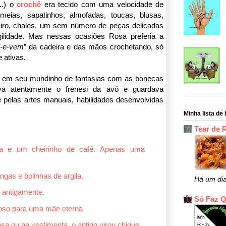
...) o
crochê
era tecido com uma velocidade de
meias, sapatinhos, almofadas, toucas, blusas,
eiro, chales, um sem número de peças delicadas
gilidade. Mas nessas ocasiões Rosa preferia a
i-e-vem
” da cadeira e das mãos crochetando, só
 ativas.
r em seu mundinho de fantasias com as bonecas
ava atentamente o frenesi da avó e guardava
 pelas artes manuais, habilidades desenvolvidas
Minha lista de 
Tear de 
la e um cheirinho de café. Apenas uma
gas e bolinhas de argila.
Há um di
 antigamente.
Só Faz 
tuoso para uma mãe eterna
a ou na vestimenta, o antigo virou chique