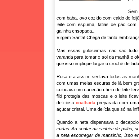
Sem 
com baba, ovo cozido com caldo de feijão
leite com espuma, fatias de pão com ma
galinha ensopada...
Virgem Santa! Chega de tanta lembrança
Mas essas guloseimas não são tudo
varanda para tomar o sol da manhã e o
que isso implique largar o crochê de lado
Rosa era assim, sentava todas as manh
com umas meias escuras de lã bem gros
colocava um canecão cheio de leite ferv
filó protegia das moscas e o leite ficav
deliciosa
coalhada
preparada com uma g
açúcar cristal. Uma delícia que só na inf
Quando a neta dispensava o decepcion
curtas. Ao sentar na cadeira de palha, 
a neta escorregar de mansinho, isso er