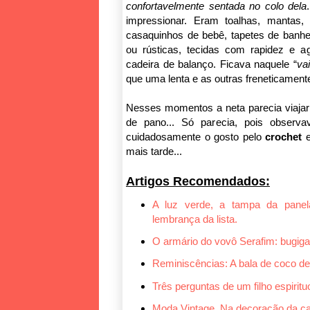
confortavelmente sentada no colo dela
impressionar. Eram toalhas, mantas, 
casaquinhos de bebê, tapetes de banh
ou rústicas, tecidas com rapidez e a
cadeira de balanço. Ficava naquele “
va
que uma lenta e as outras freneticamente
Nesses momentos a neta parecia viaja
de pano... Só parecia, pois observ
cuidadosamente o gosto pelo
crochet
e
mais tarde...
Artigos Recomendados:
A luz verde, a tampa da pane
lembrança da lista.
O armário do vovô Serafim: bugigan
Reminiscências: A bala de coco de
Três perguntas de um filho espiri
Moda Vintage. Na decoração da cas