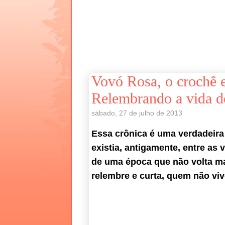
Vovó Rosa, o crochê e
Relembrando a vida d
sábado, 27 de julho de 2013
Essa crônica é uma verdadeira
existia, antigamente, entre as
de uma época que não volta ma
relembre e curta, quem não vi