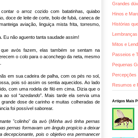
Grandes dúv
contar o arroz cozido com batatinhas, quiabo
Hinos e Mar
, doce de leite de corte, bolo de fubá, caneca de
Histórias qu
nteiga aviação, linguiça mista frita, torresmo,
Lembranças
. Eu não aguento tanta saudade assim!
Mitos e Len
 que avós fazem, elas também se sentam na
Passeios e 
ferecem o colo para o aconchego da neta, mesmo
.
Pequenas G
Percepções F
ãs em sua cadeira de palha, com os pés no sol,
sa, pois só assim os sentia aquecidos. Ao lado
Resumos e 
ido, com uma rodela de filó em cima. Dizia que o
a ao sol “
azedando
”. Mais tarde ela servia uma
Artigos Mais 
rande dose de carinho e muitas colheradas de
ância foi possível saborear.
ante "colinho" da avó (
Minha avó tinha pernas
suas pernas formavam um ângulo propício a deixar
a decepcionante, pois o objetivo era permanecer