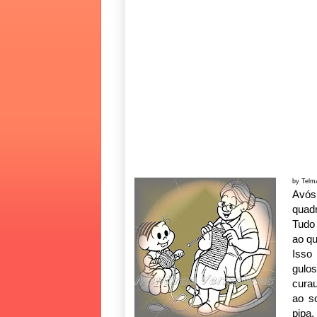
by Telm
Avós
quad
Tudo
ao q
Isso
gulo
curau
ao so
pipa.