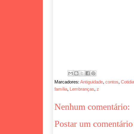
Marcadores:
Antiguidade
,
contos
,
Cotidi
família
,
Lembranças
,
z
Nenhum comentário:
Postar um comentário