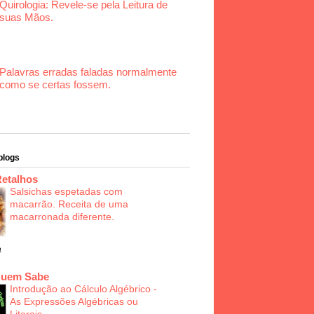
Quirologia: Revele-se pela Leitura de
suas Mãos.
Palavras erradas faladas normalmente
como se certas fossem.
blogs
Retalhos
Salsichas espetadas com
macarrão. Receita de uma
macarronada diferente.
a
Quem Sabe
Introdução ao Cálculo Algébrico -
As Expressões Algébricas ou