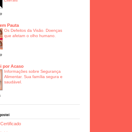
Literais
o
 em Pauta
Os Defeitos da Visão. Doenças
que afetam o olho humano.
o
i por Acaso
Informações sobre Segurança
Alimentar. Sua família segura e
saudável.
s
gostei
Certificado