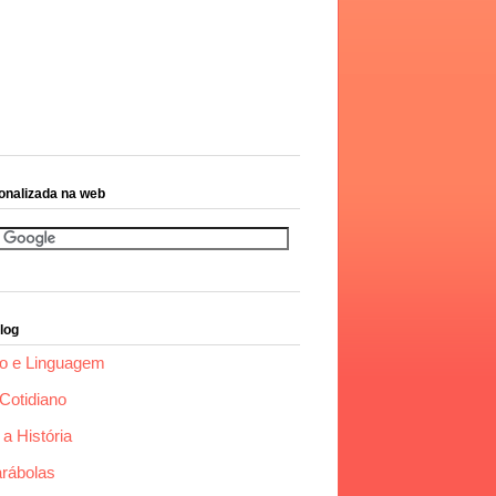
onalizada na web
log
o e Linguagem
Cotidiano
a História
arábolas