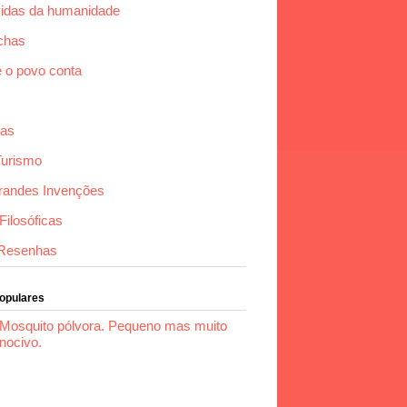
idas da humanidade
chas
e o povo conta
das
Turismo
randes Invenções
ilosóficas
Resenhas
Populares
Mosquito pólvora. Pequeno mas muito
nocivo.