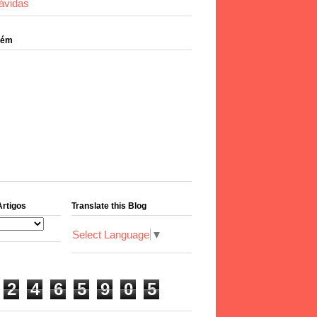
ávidas
bém
Artigos
Translate this Blog
Select Language
▼
2
4
6
5
9
0
5