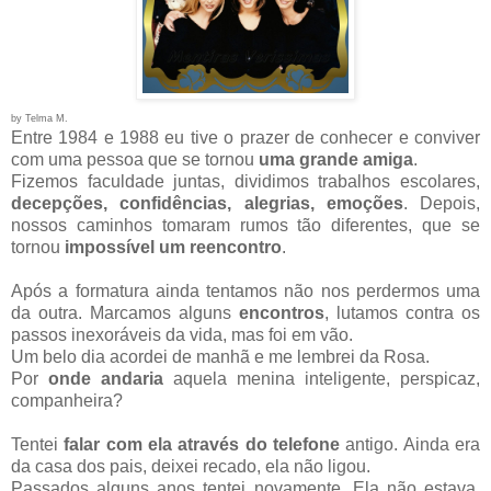
by Telma M.
Entre 1984 e 1988 eu tive o prazer de conhecer e conviver
com uma pessoa que se tornou
uma grande amiga
.
Fizemos faculdade juntas, dividimos trabalhos escolares,
decepções, confidências, alegrias, emoções
. Depois,
nossos caminhos tomaram rumos tão diferentes, que se
tornou
impossível um reencontro
.
Após a formatura ainda tentamos não nos perdermos uma
da outra. Marcamos alguns
encontros
, lutamos contra os
passos inexoráveis da vida, mas foi em vão.
Um belo dia acordei de manhã e me lembrei da Rosa.
Por
onde andaria
aquela menina inteligente, perspicaz,
companheira?
Tentei
falar com ela através do telefone
antigo. Ainda era
da casa dos pais, deixei recado, ela não ligou.
Passados alguns anos tentei novamente. Ela não estava,