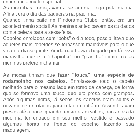
importância muito especial.
As mocinhas começavam a se arrumar logo pela manhã.
Afinal, era o dia das paqueras na pracinha.
Quando tinha baile no Pindorama Clube, então, era um
acontecimento social! As meninas antecipavam os cuidados
com a beleza para a sexta-feira.
Cabelos enrolados com “bobs” o dia todo, possibilitava que
aqueles mais rebeldes se tornassem maleáveis para o que
viria no dia seguinte. Ainda não havia chegado por lá essa
maravilha que é a “chapinha”, ou “prancha” como muitas
meninas preferem chamar.
As moças tinham que
fazer “touca”, uma espécie de
rodamoinho nos cabelos.
Enrolava-se todo o cabelo
molhado para o mesmo lado em torno da cabeça, de forma
que se formava uma touca, que era presa com grampos.
Após algumas horas, já secos, os cabelos eram soltos e
novamente enrolados para o lado contrário. Assim ficavam
presos até a noite, quando, então eram soltos, não antes da
mocinha ter entrado em seu melhor vestido e passado
algumas horas na frente do espelho fazendo sua
maquiagem.