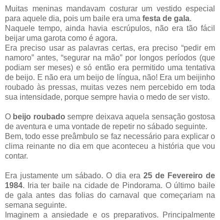
Muitas meninas mandavam costurar um vestido especial
para aquele dia, pois um baile era uma
festa de gala
.
Naquele tempo, ainda havia escrúpulos, não era tão fácil
beijar uma garota como é agora.
Era preciso usar as palavras certas, era preciso “pedir em
namoro” antes, “segurar na mão” por longos períodos (que
podiam ser meses) e só então era permitido uma tentativa
de beijo. E não era um beijo de língua, não! Era um beijinho
roubado às pressas, muitas vezes nem percebido em toda
sua intensidade, porque sempre havia o medo de ser visto.
O
beijo roubado
sempre deixava aquela sensação gostosa
de aventura e uma vontade de repetir no sábado seguinte.
Bem, todo esse preâmbulo se faz necessário para explicar o
clima reinante no dia em que aconteceu a história que vou
contar.
Era justamente um sábado. O dia era
25 de Fevereiro de
1984
. Iria ter baile na cidade de Pindorama. O último baile
de gala antes das folias do carnaval que começariam na
semana seguinte.
Imaginem a ansiedade e os preparativos. Principalmente