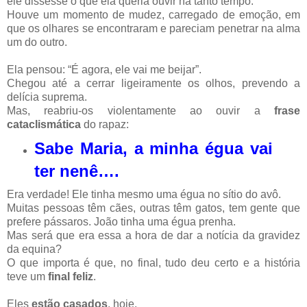
ele dissesse o que ela queria ouvir há tanto tempo.
Houve um momento de mudez, carregado de emoção, em
que os olhares se encontraram e pareciam penetrar na alma
um do outro.
Ela pensou: “É agora, ele vai me beijar”.
Chegou até a cerrar ligeiramente os olhos, prevendo a
delícia suprema.
Mas, reabriu-os violentamente ao ouvir a
frase
cataclismática
do rapaz:
Sabe Maria, a minha égua vai
ter nenê….
Era verdade! Ele tinha mesmo uma égua no sítio do avô.
Muitas pessoas têm cães, outras têm gatos, tem gente que
prefere pássaros. João tinha uma égua prenha.
Mas será que era essa a hora de dar a notícia da gravidez
da equina?
O que importa é que, no final, tudo deu certo e a história
teve um
final feliz
.
Eles
estão casados
, hoje.