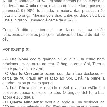
A Lua irá aparecer 100% iluminada apenas na noite em que
se der a
Lua Cheia exata
, mas na noite anterior e posterior
aparecerá 97-99% iluminada; a maioria das pessoas não
nota a diferença. Mesmo dois dias antes ou depois da Lua
Cheia, o disco iluminado é cerca de 93-97%.
Como já dito anteriormente, as fases da Lua estão
relacionadas com as posições relativas da Lua e do Sol no
céu.
Por exemplo:
- A
Lua Nova
ocorre quando o Sol e a Lua estão bem
próximos um do outro no céu. O ângulo entre Sol, Terra e
Lua é praticamente zero.
- O
Quarto Crescente
ocorre quando a Lua deslocou-se
cerca de 90 graus em relação ao Sol. Está na primeira
quadratura ou primeiro quarto.
- A
Lua Cheia
ocorre quando o Sol e a Lua estão em
posições quase opostas no céu. O ângulo Sol-Terra-Lua
agora é 180 graus.
- O
Quarto Minguante
ocorre quando a Lua deslocou-se
270 graus em relação ao Sol. Está na terceira quadratura ou