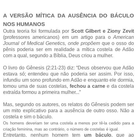
A VERSÃO MÍTICA DA AUSÊNCIA DO BÁCULO
NOS HUMANOS
Outra teoria foi formulada por
Scott Gilbert e Ziony Zevit
(professores americanos) em um artigo para o
American
Journal of Medical Genetics, onde propõem
que o osso do
pênis poderia ser em realidade a mítica costela de Adão
com a qual, segundo a Bíblia, Deus criou a mulher.
O livro do Gênesis (2:21-23) diz: “Deus observou que Adão
estava só; entendeu que não poderia ser assim. Por isso,
infundiu um sono profundo em Adão e enquanto ele dormia,
tomou uma de suas costelas,
fechou a carne
e da costela
extraída formou a primeira mulher...”
Mas, segundo os autores, os relatos do Gênesis podem ser
um mito explicativo para a ausência de outro osso. Não a
costela e sim o báculo.
Os homens deveriam ter uma costela a menos por tê-la cedido para a
criação feminina, mas ao contrário, o número de costelas é igual.
Entretanto, nenhum homem tem
um báculo
, que ao