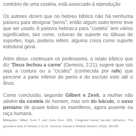
contrário de uma costela, está associado à reprodução
Os autores dizem que no hebreu bíblico não há nenhuma
palavra para designar “penis”, então algum outro termo teve
que ser usado. A palavra hebraica para "costela" tem vários
significados, tais como, colunas de suporte ou tábuas de
suportes, logo, poderia referir, alguma coisa como suporte
estrutural geral.
Além disso, continuam os professores, o relato bíblico que
diz “
Deus fechou a carne
” (Genesis, 2:21), sugere que isto
seja a costura ou a “cicatriz” (conhecida por
rafe
) que
percorre a parte inferior do penis e do escroto indo até o
ânus.
Como conclusão, segundo
Gilbert e Zevit
, a mulher não
advém
da costela
do homem, mas sim
do báculo
, o
osso
peniano
de quase todos os mamíferos, agora ausente na
raça humana.
Bibliografia: Gilbert, Scott F. and Ziony Zevit. 2001. Congenital human baculum deficiency: The
generative bone of Genesis 2:21-23.
American Journal of Medical Genetics
101(3): 284-285.