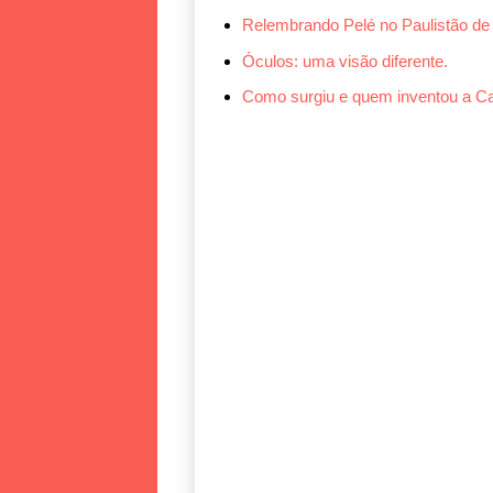
Relembrando Pelé no Paulistão de 
Óculos: uma visão diferente.
Como surgiu e quem inventou a Ca