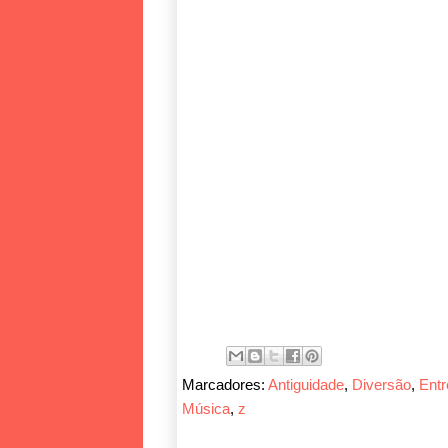
Marcadores:
Antiguidade
,
Diversão
,
Entr
Música
,
z