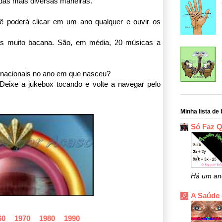
das mais diversas maneiras.
cê poderá clicar em um ano qualquer e ouvir os
s muito bacana. São, em média, 20 músicas a
rnacionais no ano em que nasceu?
 Deixe a jukebox tocando e volte a navegar pelo
Minha lista de 
Só Faz 
Há um an
A Saúde
60
1970
1980
1990