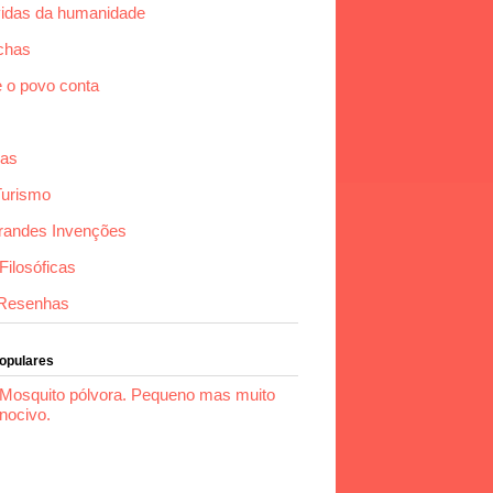
idas da humanidade
chas
e o povo conta
das
Turismo
randes Invenções
ilosóficas
Resenhas
Populares
Mosquito pólvora. Pequeno mas muito
nocivo.