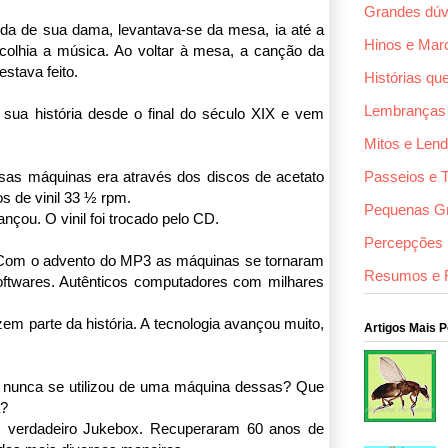
Grandes dúv
ida de sua dama, levantava-se da mesa, ia até a
Hinos e Mar
olhia a música. Ao voltar à mesa, a canção da
estava feito.
Histórias qu
Lembranças
sua história desde o final do século XIX e vem
Mitos e Len
sas máquinas era através dos discos de acetato
Passeios e 
s de vinil 33 ½ rpm.
Pequenas G
çou. O vinil foi trocado pelo CD.
Percepções F
. Com o advento do MP3 as máquinas se tornaram
Resumos e 
softwares. Autênticos computadores com milhares
m parte da história. A tecnologia avançou muito,
Artigos Mais 
 nunca se utilizou de uma máquina dessas? Que
a?
m verdadeiro Jukebox. Recuperaram 60 anos de