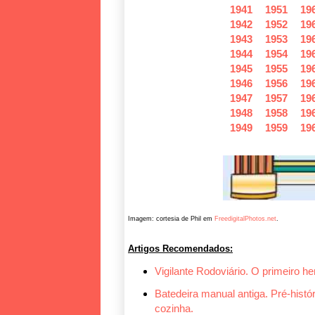
1941
1951
19
1942
1952
19
1943
1953
19
1944
1954
19
1945
1955
19
1946
1956
19
1947
1957
19
1948
1958
19
1949
1959
19
Imagem: cortesia de Phil em
FreedigitalPhotos.net
.
Artigos Recomendados:
Vigilante Rodoviário. O primeiro her
Batedeira manual antiga. Pré-histór
cozinha.