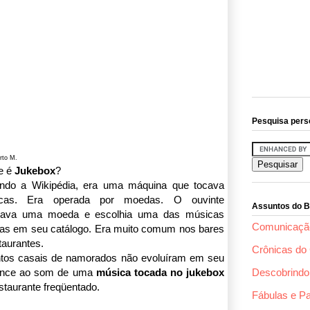
Pesquisa pers
rto M.
e é
Jukebox
?
ndo a Wikipédia, era uma máquina que tocava
icas.
Era operada por moedas. O ouvinte
Assuntos do B
cava uma moeda e escolhia uma das músicas
Comunicaçã
das em seu catálogo.
Era muito comum nos bares
taurantes.
Crônicas do 
tos casais de namorados não evoluíram em seu
nce ao som de uma
música tocada no jukebox
Descobrindo 
staurante freqüentado.
Fábulas e P