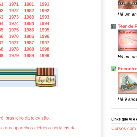
61
1971
1981
1991
62
1972
1982
1992
Há um an
63
1973
1983
1993
64
1974
1984
1994
Tear de 
65
1975
1985
1995
66
1976
1986
1996
67
1977
1987
1997
68
1978
1988
1998
69
1979
1989
1999
Há um an
Encontre
Há 9 ano
ói brasileiro da televisão.
Links que vi e 
ia dos aparelhos elétricos portáteis da
Cursos com 