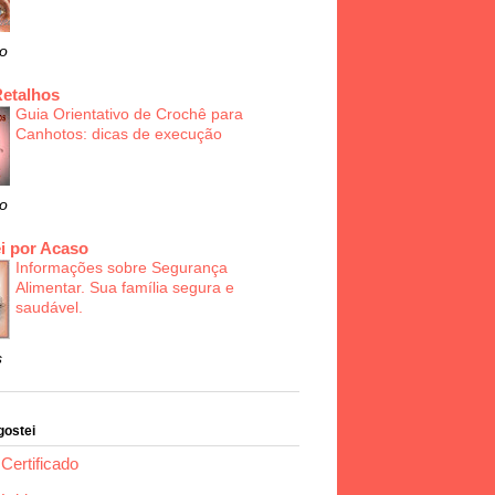
o
Retalhos
Guia Orientativo de Crochê para
Canhotos: dicas de execução
o
i por Acaso
Informações sobre Segurança
Alimentar. Sua família segura e
saudável.
s
gostei
Certificado