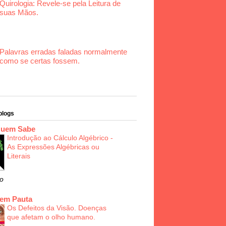
Quirologia: Revele-se pela Leitura de
suas Mãos.
Palavras erradas faladas normalmente
como se certas fossem.
blogs
Quem Sabe
Introdução ao Cálculo Algébrico -
As Expressões Algébricas ou
Literais
o
 em Pauta
Os Defeitos da Visão. Doenças
que afetam o olho humano.