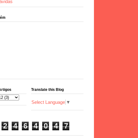
ávidas
bém
Artigos
Translate this Blog
Select Language
▼
2
4
6
4
0
4
7