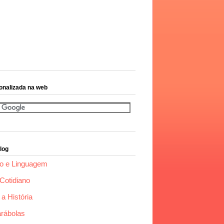
onalizada na web
log
o e Linguagem
Cotidiano
a História
arábolas