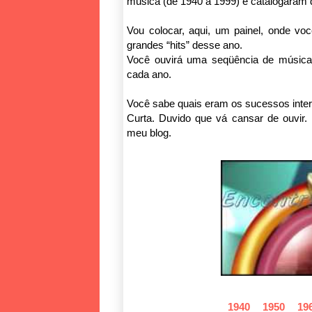
música (de 1940 a 1999) e catalogaram 
Vou colocar, aqui, um painel, onde vo
grandes “hits” desse ano.
Você ouvirá uma seqüência de música
cada ano.
Você sabe quais eram os sucessos inte
Curta. Duvido que vá cansar de ouvir.
meu blog.
1940
1950
19