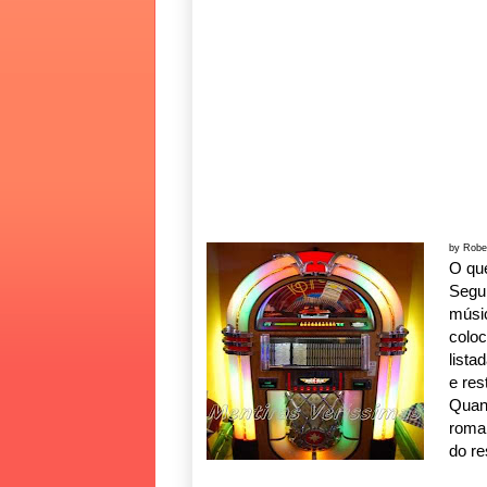
by Robe
O qu
Segu
mús
colo
lista
e res
Quan
roma
do re