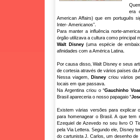
Quem
era
American Affairs) que em português si
Inter- Americanos".
Para manter a influência norte-ameri
órgão utilizava a cultura como principa
Walt Disney
(uma espécie de embaixa
afinidades com a América Latina.
Por causa disso, Walt Disney e seus ar
de cortesia através de vários países da A
Nessa viagem,
Disney
criou vários pe
locais em que passava.
Na Argentina criou o “
Gauchinho Voa
Brasil apareceria o nosso papagaio “
Jos
Existem várias versões para explicar
para homenagear o Brasil. A que tem m
Ezequiel de Azevedo no seu livro O T
pela Via Lettera. Segundo ele, Disney t
do cartunista J. Carlos, um desenho de