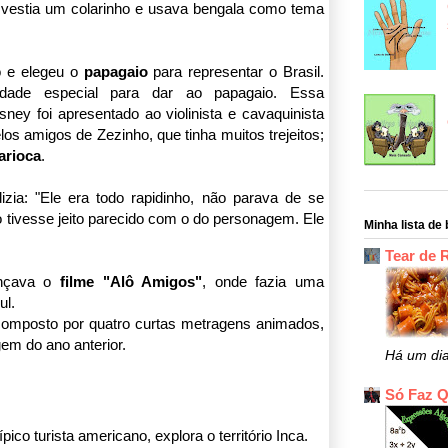
 vestia um colarinho e usava bengala como tema
o e elegeu o
papagaio
para representar o Brasil.
idade especial para dar ao papagaio. Essa
ney foi apresentado ao violinista e cavaquinista
os amigos de Zezinho, que tinha muitos trejeitos;
arioca
.
ia: "Ele era todo rapidinho, não parava de se
 tivesse jeito parecido com o do personagem. Ele
Minha lista de 
Tear de 
ançava o
filme "Alô Amigos"
, onde fazia uma
ul.
composto por quatro curtas metragens animados,
em do ano anterior.
Há um di
Só Faz 
pico turista americano, explora o território Inca.