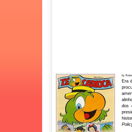
by Robe
Era 
pro
amer
alinh
dos 
presi
histo
Polic