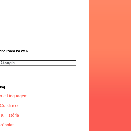
onalizada na web
log
o e Linguagem
Cotidiano
a História
arábolas