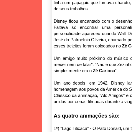
tinha um papagaio que fumava charuto,
de seus trabalhos.
Disney ficou encantado com o desenh
Faltava só encontrar uma personal
personalidade apareceu quando Walt Dis
José do Patrocínio Oliveira, chamado pel
esses trejeitos foram colocados no
Zé C
Um amigo muito próximo do músico diz
mexer nem de falar". "Não é que Zezinho
simplesmente era o
Zé Carioca
".
Um ano depois, em 1942, Disney l
homenagem aos povos da América do S
Clássico da animação, "Alô Amigos" é 
unidos por cenas filmadas durante a viag
As quatro animações são:
1ª) "Lago Titicaca" - O Pato Donald, um tí