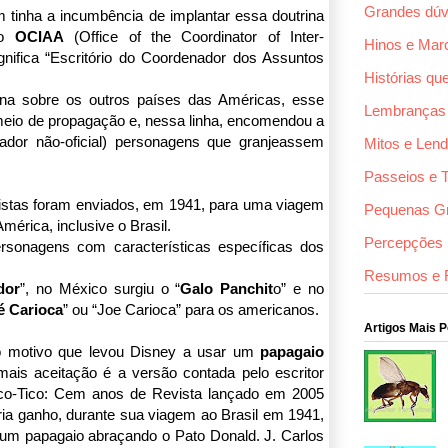
Grandes dúv
 tinha a incumbência de implantar essa doutrina
 o
OCIAA
(Office of the Coordinator of Inter-
Hinos e Mar
gnifica “Escritório do Coordenador dos Assuntos
Histórias qu
cana sobre os outros países das Américas, esse
Lembranças
l meio de propagação e, nessa linha, encomendou a
dor não-oficial) personagens que granjeassem
Mitos e Len
Passeios e 
tistas foram enviados, em 1941, para uma viagem
Pequenas G
mérica, inclusive o Brasil.
Percepções F
rsonagens com características específicas dos
Resumos e 
dor
”, no México surgiu o “
Galo Panchit
o” e no
é Carioca
” ou “Joe Carioca” para os americanos.
Artigos Mais 
 o motivo que levou Disney a usar um
papagaio
ais aceitação é a versão contada pelo escritor
ico-Tico: Cem anos de Revista lançado em 2005
eria ganho, durante sua viagem ao Brasil em 1941,
 um papagaio abraçando o Pato Donald. J. Carlos