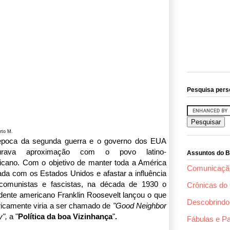
Pesquisa pers
rto M.
época da segunda guerra e o governo dos EUA
curava aproximação com o povo latino-
Assuntos do B
icano.
Com o objetivo de manter toda a América
Comunicaçã
ada com os Estados Unidos e afastar a influência
comunistas e fascistas, na década de 1930 o
Crônicas do 
dente americano Franklin Roosevelt lançou o que
Descobrindo 
ricamente viria a ser chamado de
"Good Neighbor
y",
a "
Política da boa Vizinhança
"
.
Fábulas e P