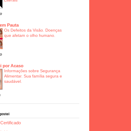
Literais
o
 em Pauta
Os Defeitos da Visão. Doenças
que afetam o olho humano.
o
i por Acaso
Informações sobre Segurança
Alimentar. Sua família segura e
saudável.
s
gostei
Certificado