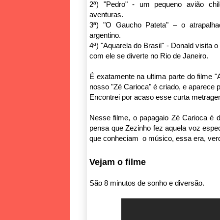
2ª) "Pedro" - um pequeno avião ch
aventuras.
3ª) "O Gaucho Pateta" – o atrapalh
argentino.
4ª) "Aquarela do Brasil" - Donald visita 
com ele se diverte no Rio de Janeiro.
É exatamente na ultima parte do filme "A
nosso "Zé Carioca" é criado, e aparece p
Encontrei por acaso esse curta metragem 
Nesse filme, o papagaio Zé Carioca é d
pensa que Zezinho fez aquela voz esp
que conheciam o músico, essa era, verd
Vejam o filme
São 8 minutos de sonho e diversão.