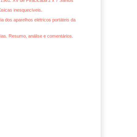
1961: XV de Piracicaba 2 x 7 Santos
sicas inesquecíveis.
ia dos aparelhos elétricos portáteis da
ias. Resumo, análise e comentários.