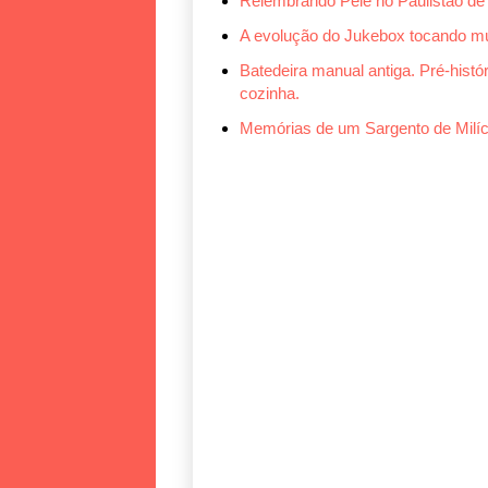
Relembrando Pelé no Paulistão de 
A evolução do Jukebox tocando mú
Batedeira manual antiga. Pré-histór
cozinha.
Memórias de um Sargento de Milíc