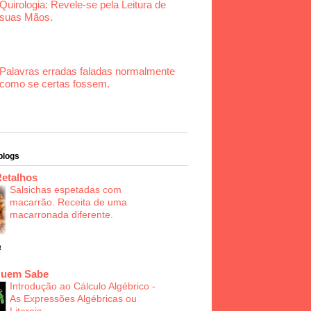
Quirologia: Revele-se pela Leitura de
suas Mãos.
Palavras erradas faladas normalmente
como se certas fossem.
blogs
Retalhos
Salsichas espetadas com
macarrão. Receita de uma
macarronada diferente.
a
Quem Sabe
Introdução ao Cálculo Algébrico -
As Expressões Algébricas ou