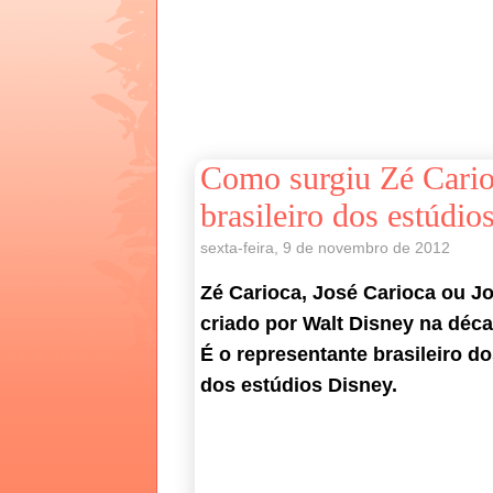
Como surgiu Zé Cario
brasileiro dos estúdio
sexta-feira, 9 de novembro de 2012
Zé Carioca, José Carioca ou J
criado por Walt Disney na déc
É o representante brasileiro d
dos estúdios Disney.