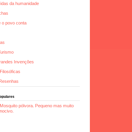
idas da humanidade
chas
e o povo conta
das
Turismo
randes Invenções
ilosóficas
Resenhas
Populares
Mosquito pólvora. Pequeno mas muito
nocivo.