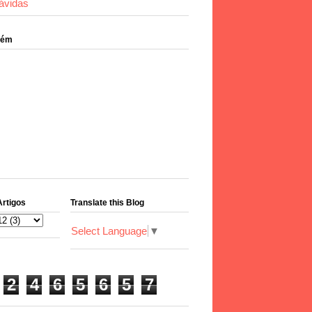
ávidas
bém
Artigos
Translate this Blog
Select Language
▼
2
4
6
5
6
5
7