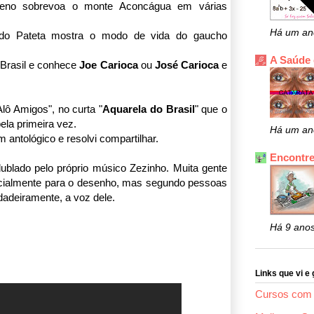
ileno sobrevoa o monte Aconcágua em várias
Há um an
ado Pateta mostra o modo de vida do gaucho
A Saúde
o Brasil e conhece
Joe Carioca
ou
José Carioca
e
lô Amigos", no curta "
Aquarela do Brasil
" que o
ela primeira vez.
Há um an
antológico e resolvi compartilhar.
Encontre
ublado pelo próprio músico Zezinho. Muita gente
ecialmente para o desenho, mas segundo pessoas
adeiramente, a voz dele.
Há 9 ano
Links que vi e 
Cursos com 