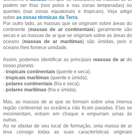
podem ser frias (nos polos e nas zonas temperadas) ou
quentes (nas zonas equatoriais e tropicais). Veja artigo
sobre
as zonas térmicas da Terra
.
Por outro lado, as massas que se originam sobre áreas do
continente (
massas de ar continentais
) geralmente são
secas e as massas de ar que se originam sobre as áreas do
oceano (
massas de ar marítimas
) são úmidas, pois o
oceano lhes fornece umidade.
Assim, podemos identificar as principais
massas de ar
do
nosso planeta:
-
tropicais continentais
(quente e seca);
-
tropicais marítimas
(quente e úmida);
-
polares continentais
(fria e seca);
-
polares marítimas
(fria e úmida).
Mas, as massas de ar que se formam sobre uma imensa
região continental ou oceânica não ficam paradas. Elas se
movimentam, entram em choque e empurram umas às
outras.
Ao se afastar de seu local de formação, uma massa de ar
leva consigo todas as suas características originais