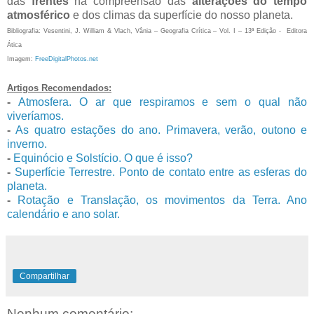
das
frentes
na compreensão das
alterações do tempo
atmosférico
e dos climas da superfície do nosso planeta.
Bibliografia: Vesentini, J. William & Vlach, Vânia – Geografia Crítica – Vol. I – 13ª Edição - Editora
Ática
Imagem:
FreeDigitalPhotos.net
Artigos Recomendados:
-
Atmosfera. O ar que respiramos e sem o qual não
viveríamos.
-
As quatro estações do ano. Primavera, verão, outono e
inverno.
-
Equinócio e Solstício. O que é isso?
-
Superfície Terrestre. Ponto de contato entre as esferas do
planeta.
-
Rotação e Translação, os movimentos da Terra. Ano
calendário e ano solar.
Compartilhar
Nenhum comentário: