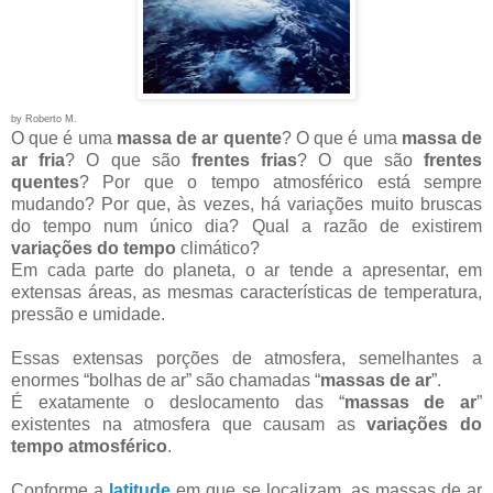
by Roberto M.
O que é uma
massa de ar quente
? O que é uma
massa de
ar fria
? O que são
frentes frias
? O que são
frentes
quentes
? Por que o tempo atmosférico está sempre
mudando? Por que, às vezes, há variações muito bruscas
do tempo num único dia? Qual a razão de existirem
variações do tempo
climático?
Em cada parte do planeta, o ar tende a apresentar, em
extensas áreas, as mesmas características de temperatura,
pressão e umidade.
Essas extensas porções de atmosfera, semelhantes a
enormes “bolhas de ar” são chamadas “
massas de ar
”.
É exatamente o deslocamento das “
massas de ar
”
existentes na atmosfera que causam as
variações do
tempo atmosférico
.
Conforme a
latitude
em que se localizam, as massas de ar