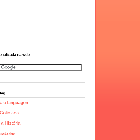
onalizada na web
log
o e Linguagem
Cotidiano
a História
arábolas