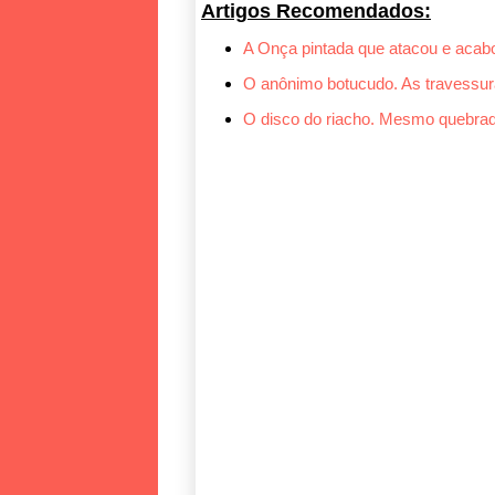
Artigos Recomendados:
A Onça pintada que atacou e acab
O anônimo botucudo. As travessur
O disco do riacho. Mesmo quebra