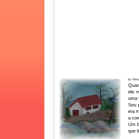
by Telm
Quan
ele 
uma 
Seu p
era m
a co
Um be
que t