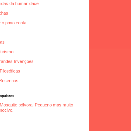
idas da humanidade
chas
e o povo conta
das
Turismo
randes Invenções
ilosóficas
Resenhas
Populares
Mosquito pólvora. Pequeno mas muito
nocivo.