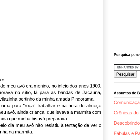
Pesquisa pers
a M.
do meu avô era menino, no início dos anos 1900,
morava no sítio, lá para as bandas de Jacaúna,
Assuntos do B
vilazinha pertinho da minha amada Pindorama.
Comunicaçã
ai ia para “roça” trabalhar e na hora do almoço
eu avô, ainda criança, que levava a marmita com
Crônicas do 
mida que minha bisavó preparava.
Descobrindo 
lo dia meu avô não resistiu à tentação de ver o
inha na marmita.
Fábulas e P