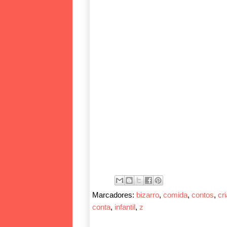
Marcadores:
bizarro
,
comida
,
contos
,
cr
conta
,
infantil
,
z