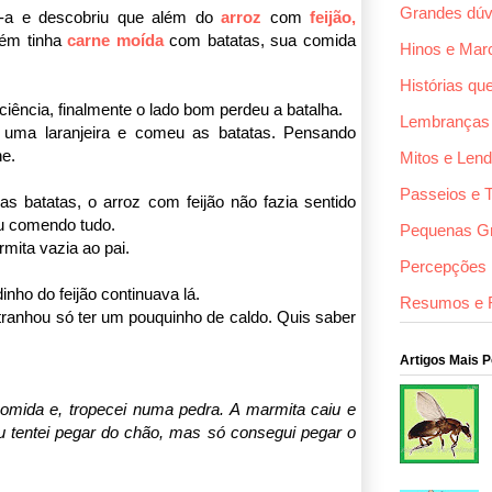
Grandes dúv
u-a e descobriu que além do
arroz
com
feijão,
ém tinha
carne moída
com batatas, sua comida
Hinos e Mar
Histórias qu
iência, finalmente o lado bom perdeu a batalha.
Lembranças
uma laranjeira e comeu as batatas. Pensando
e.
Mitos e Len
Passeios e 
as batatas,
o arroz com feijão não fazia sentido
ou comendo tudo.
Pequenas G
mita vazia ao pai.
Percepções F
inho do feijão continuava lá.
Resumos e 
ranhou só ter um pouquinho de caldo. Quis saber
Artigos Mais 
comida e, tropecei numa pedra. A marmita caiu e
u tentei pegar do chão, mas só consegui pegar o