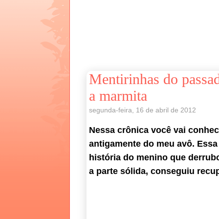
Mentirinhas do passad
a marmita
segunda-feira, 16 de abril de 2012
Nessa crônica você vai conhec
antigamente do meu avô. Essa 
história do menino que derrubo
a parte sólida, conseguiu recu