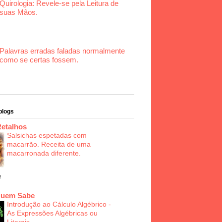
Quirologia: Revele-se pela Leitura de
suas Mãos.
Palavras erradas faladas normalmente
como se certas fossem.
blogs
Retalhos
Salsichas espetadas com
macarrão. Receita de uma
macarronada diferente.
a
Quem Sabe
Introdução ao Cálculo Algébrico -
As Expressões Algébricas ou