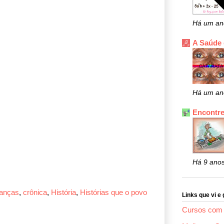
Há um an
A Saúde
Há um an
Encontre
Há 9 ano
ianças
,
crônica
,
História
,
Histórias que o povo
Links que vi e 
Cursos com 