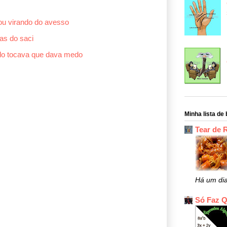
ou virando do avesso
as do saci
do tocava que dava medo
Minha lista de 
Tear de 
Há um di
Só Faz 