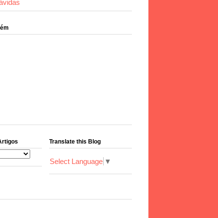
ávidas
bém
Artigos
Translate this Blog
Select Language
▼