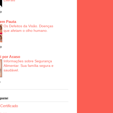
Literais
o
 em Pauta
Os Defeitos da Visão. Doenças
que afetam o olho humano.
o
i por Acaso
Informações sobre Segurança
Alimentar. Sua família segura e
saudável.
s
gostei
Certificado