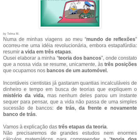
by Telma M.
Numa de minhas viagens ao meu “
mundo de reflexões
”
ocorreu-me uma idéia revolucionária, embora estapafúrdia:
resumir
a vida em três etapas
.
Ousei elaborar a minha “
teoria dos bancos
”, onde constato
que a nossa vida se resume, unicamente, às
três posições
que ocupamos nos
bancos de um automóvel.
Incontáveis cientistas já gastaram quantias incalculáveis de
dinheiro e tempo em busca de teorias que expliquem o
mistério da vida
, mas nenhum deles parou um instante
sequer para pensar, que a vida não passa de uma simples
sucessão de bancos:
de trás, da frente e novamente
banco de trás
.
Vamos à explicação das
três etapas da teoria
.
Não precisaremos de grandes estudos nem enormes
cálculos matemáticos para compreender a “
teoria dos