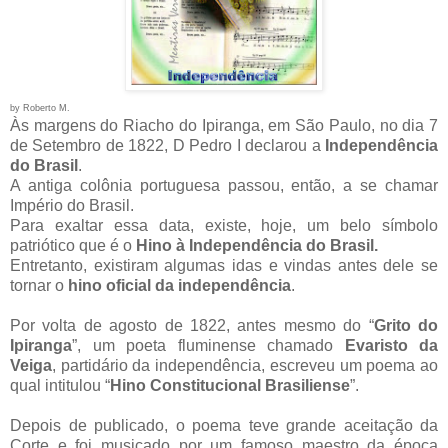
by Roberto M.
Às margens do Riacho do Ipiranga, em São Paulo, no dia 7
de Setembro de 1822, D Pedro I declarou a
Independência
do Brasil
.
A antiga colônia portuguesa passou, então, a se chamar
Império do Brasil.
Para exaltar essa data, existe, hoje, um belo símbolo
patriótico que é o
Hino à Independência do Brasil.
Entretanto, existiram algumas idas e vindas antes dele se
tornar o
hino oficial da independência
.
Por volta de agosto de 1822, antes mesmo do “
Grito do
Ipiranga
”, um poeta fluminense chamado
Evaristo da
Veiga
, partidário da independência, escreveu um poema ao
qual intitulou “
Hino Constitucional Brasiliense
”.
Depois de publicado, o poema teve grande aceitação da
Corte e foi musicado por um famoso maestro da época