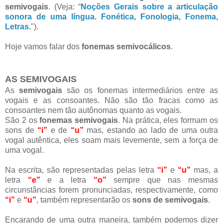
semivogais
. (Veja: “
Noções Gerais sobre a articulação
sonora de uma língua. Fonética, Fonologia, Fonema,
Letras.
").
Hoje vamos falar dos
fonemas semivocálicos
.
AS SEMIVOGAIS
As
semivogais
são os fonemas intermediários entre as
vogais e as consoantes. Não são tão fracas como as
consoantes nem tão autônomas quanto as vogais.
São 2 os
fonemas semivogais
. Na prática, eles formam os
sons de
“i”
e de
“u”
mas, estando ao lado de uma outra
vogal autêntica, eles soam mais levemente, sem a força de
uma vogal.
Na escrita, são representadas pelas letra
“i”
e
“u”
mas, a
letra
“e”
e a letra
“o”
sempre que nas mesmas
circunstâncias forem pronunciadas, respectivamente, como
“i”
e
“u”
, também representarão os
sons de semivogais
.
Encarando de uma outra maneira, também podemos dizer