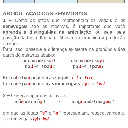
ARTICULAÇÃO DAS SEMIVOGAIS
1 –
Como as letras que representam as vogais e as
semivogais
são as mesmas, é importante que você
aprenda a distingui-las na articulação
, ou seja, pela
posição da boca, língua e lábios no momento da produção
do som.
Para isso, observe a diferença existente na pronúncia dos
pares de palavras abaixo:
eu ca
í
=> / ka
i
/ ele ca
i
=> / ka
y
/
ba
ú
=> / ba
u
/ pa
u
=> / pa
w
/
Em
ca
í
e
ba
ú
ocorrem as
vogais
/ i /
e
/ u /
.
Em
ca
i
e
pa
u
ocorrem as
semivogais
/ y /
e
/ w /
2 –
Observe agora as palavras:
mã
e
=> / mã
y
/
e
mág
o
a => / mag
w
a /
em que as letras
“e”
e
“o”
representam, respectivamente,
as semivogais
/y/
e
/w/
.