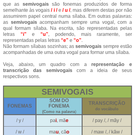
que as
semivogais
são fonemas produzidos de forma
semelhante às vogais
/ i /
e
/ u /
, mas diferem destas por não
assumirem papel central numa sílaba. Em outras palavras:
as
semivogais
acompanham sempre uma vogal, com a
qual formam sílaba. Na escrita, são representadas pelas
letras
“i”
e
“u”
, podendo, mais raramente, ser
representadas pelas letras
“e”
e
“o”
.
Não formam sílabas sozinhas; as
semivogais
sempre estão
acompanhadas de uma outra vogal para formar uma sílaba.
Veja, abaixo, um quadro com a
representação e
transcrição das semivogais
com a ideia de seus
respectivos sons.
SEMIVOGAIS
SOM DO
TRANSCRIÇÃO
FONEMAS
FONEMA
do vocábulo
(Como na palavra
)
/ y /
pa
i
, mã
e
/ pay /, / mãy /
/ w /
ma
u
, cã
o
/ maw /, / kãw /