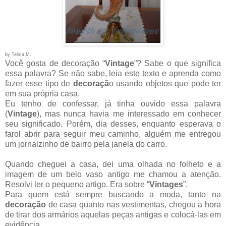
by Telma M.
Você gosta de decoração “
Vintage
”? Sabe o que significa
essa palavra? Se não sabe, leia este texto e aprenda como
fazer esse tipo de
decoraçã
o usando objetos que pode ter
em sua própria casa.
Eu tenho de confessar, já tinha ouvido essa palavra
(
Vintage
), mas nunca havia me interessado em conhecer
seu significado. Porém, dia desses, enquanto esperava o
farol abrir para seguir meu caminho, alguém me entregou
um jornalzinho de bairro pela janela do carro.
Quando cheguei a casa, dei uma olhada no folheto e a
imagem de um belo vaso antigo me chamou a atenção.
Resolvi ler o pequeno artigo. Era sobre “
Vintages
”.
Para quem está sempre buscando a moda, tanto na
decoração
de casa quanto nas vestimentas, chegou a hora
de tirar dos armários aquelas peças antigas e colocá-las em
evidência.