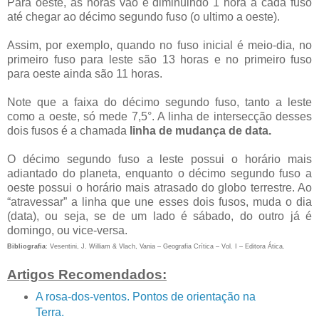
Para oeste, as horas vão e diminuindo 1 hora a cada fuso
até chegar ao décimo segundo fuso (o ultimo a oeste).
Assim, por exemplo, quando no fuso inicial é meio-dia, no
primeiro fuso para leste são 13 horas e no primeiro fuso
para oeste ainda são 11 horas.
Note que a faixa do décimo segundo fuso, tanto a leste
como a oeste, só mede 7,5°. A linha de intersecção desses
dois fusos é a chamada
linha de mudança de data.
O décimo segundo fuso a leste possui o horário mais
adiantado do planeta, enquanto o décimo segundo fuso a
oeste possui o horário mais atrasado do globo terrestre. Ao
“atravessar” a linha que une esses dois fusos, muda o dia
(data), ou seja, se de um lado é sábado, do outro já é
domingo, ou vice-versa.
Bibliografia
: Vesentini, J. William & Vlach, Vania – Geografia Crítica – Vol. I – Editora Ática.
Artigos Recomendados:
A rosa-dos-ventos. Pontos de orientação na
Terra.