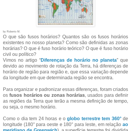
by Roberto M.
O que são fusos horários? Quantos são os fusos horários
existentes no nosso planeta? Como são definidas as zonas
horárias? O que é fuso horário teórico? O que é fuso horário
civil ou político?
Vimos no artigo “
Diferenças de horário no planeta
” que
devido ao movimento de rotação da Terra, há diferenças de
horário de região para região e, que essa variação depende
da longitude em que determinada região se encontra.
Para organizar e padronizar essas diferenças, foram criados
os
fusos horários ou zonas horárias
, usados para definir
as regiões da Terra que terão a mesma definição de tempo,
ou seja, o mesmo horário.
Como o dia tem 24 horas e o
globo terrestre tem 360°
de
longitude (180° para oeste e 180° para leste, em relação
ao
meridiano de Greenwich
), a superfície terrestre foi dividida