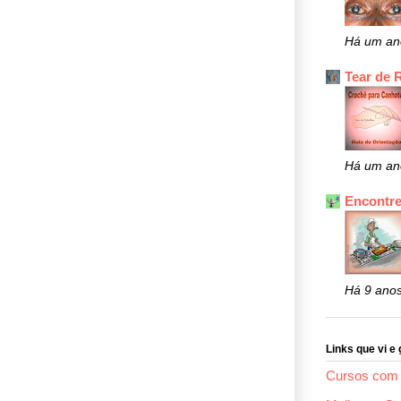
Há um an
Tear de 
Há um an
Encontre
Há 9 ano
Links que vi e 
Cursos com 