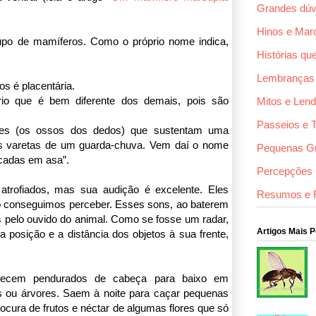
Grandes dúv
Hinos e Mar
upo de mamíferos. Como o próprio nome indica,
Histórias qu
Lembranças
s é placentária.
io que é bem diferente dos demais, pois são
Mitos e Len
Passeios e 
ges (os ossos dos dedos) que sustentam uma
 varetas de um guarda-chuva. Vem daí o nome
Pequenas G
icadas em asa”.
Percepções F
trofiados, mas sua audição é excelente. Eles
Resumos e 
o conseguimos perceber. Esses sons, ao baterem
s pelo ouvido do animal. Como se fosse um radar,
Artigos Mais 
 posição e a distância dos objetos à sua frente,
necem pendurados de cabeça para baixo em
s ou árvores. Saem à noite para caçar pequenas
rocura de frutos e néctar de algumas flores que só