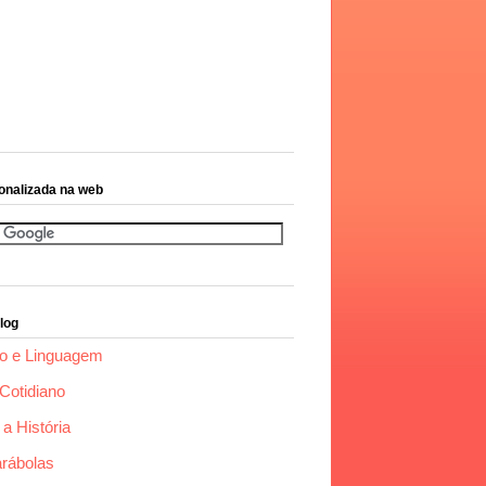
onalizada na web
log
o e Linguagem
Cotidiano
a História
arábolas