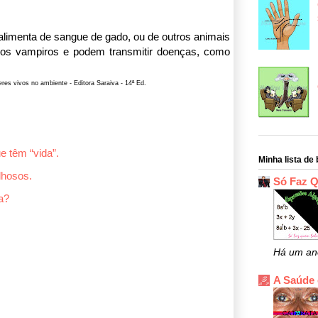
limenta de sangue de gado, ou de outros animais
os vampiros e podem transmitir doenças, como
es vivos no ambiente - Editora Saraiva - 14ª Ed.
e têm “vida”.
Minha lista de 
lhosos.
Só Faz 
a?
Há um an
A Saúde