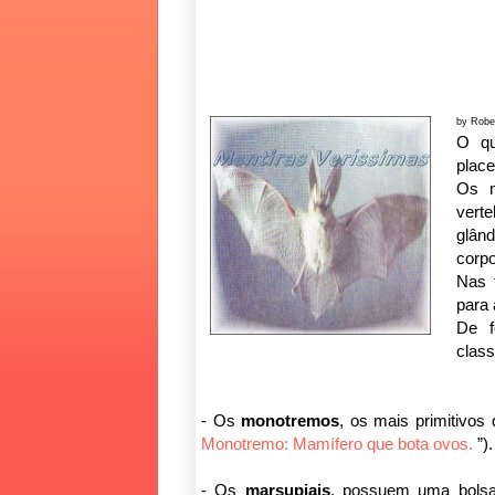
by Robe
O qu
plac
Os m
vert
glân
corp
Nas 
para 
De f
class
- Os
monotremos
, os mais primitivos 
Monotremo: Mamífero que bota ovos.
”).
- Os
marsupiais
, possuem uma bolsa v