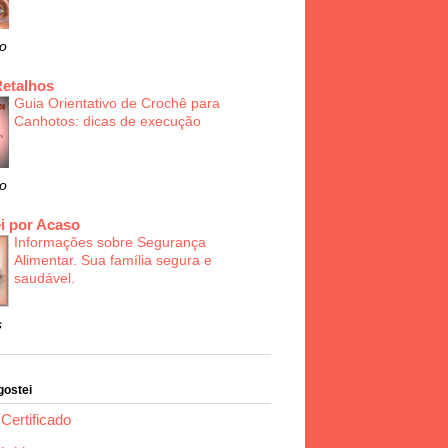
o
Retalhos
Guia Orientativo de Crochê para
Canhotos: dicas de execução
o
i por Acaso
Informações sobre Segurança
Alimentar. Sua família segura e
saudável.
s
gostei
Certificado