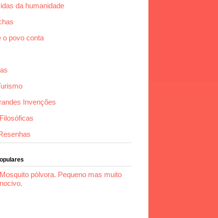
idas da humanidade
chas
e o povo conta
das
Turismo
randes Invenções
ilosóficas
Resenhas
Populares
Mosquito pólvora. Pequeno mas muito
nocivo.