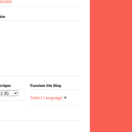
ávidas
bém
Artigos
Translate this Blog
Select Language
▼