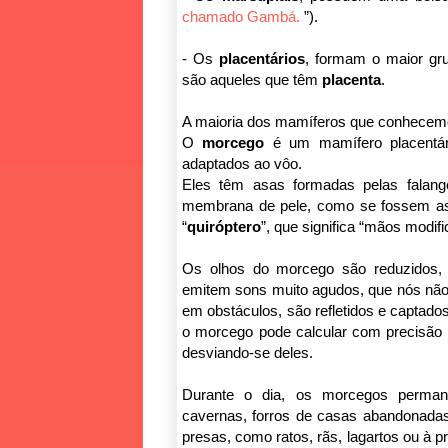
chamado Gambá.
”).
- Os
placentários
, formam o maior gr
são aqueles que têm
placenta
.
A maioria dos mamíferos que conhecemo
O
morcego
é um mamífero placentár
adaptados ao vôo.
Eles têm asas formadas pelas falan
membrana de pele, como se fossem as
“
quiróptero
”, que significa “mãos modif
Os olhos do morcego são reduzidos, a
emitem sons muito agudos, que nós nã
em obstáculos, são refletidos e captado
o morcego pode calcular com precisão a
desviando-se deles.
Durante o dia, os morcegos perma
cavernas, forros de casas abandonada
presas, como ratos, rãs, lagartos ou à p