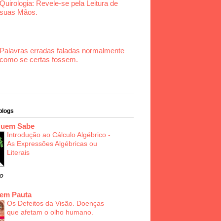
Quirologia: Revele-se pela Leitura de
suas Mãos.
Palavras erradas faladas normalmente
como se certas fossem.
blogs
Quem Sabe
Introdução ao Cálculo Algébrico -
As Expressões Algébricas ou
Literais
o
 em Pauta
Os Defeitos da Visão. Doenças
que afetam o olho humano.