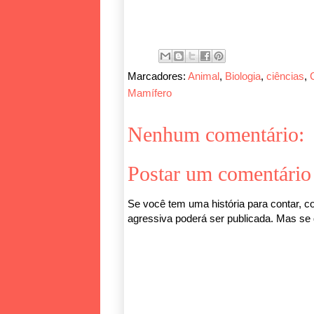
Marcadores:
Animal
,
Biologia
,
ciências
,
Mamífero
Nenhum comentário:
Postar um comentário
Se você tem uma história para contar, co
agressiva poderá ser publicada. Mas se q