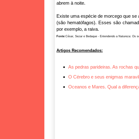
abrem à noite.
Existe uma espécie de morcego que se a
(são hematófagos). Esses são chamad
por exemplo, a raiva.
Fonte
:César, Sezar e Bedaque - Entendendo a Natureza: Os ser
Artigos Recomendados:
As pedras parideiras. As rochas qu
O Cérebro e seus enigmas maravi
Oceanos e Mares. Qual a diferenç