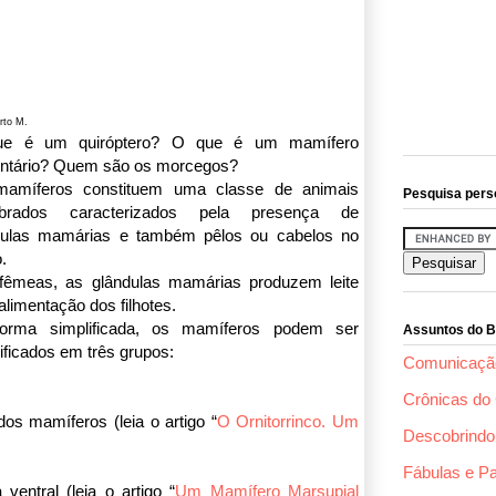
rto M.
e é um quiróptero? O que é um mamífero
entário? Quem são os morcegos?
amíferos constituem uma classe de animais
Pesquisa pers
ebrados caracterizados pela presença de
dulas mamárias e também pêlos ou cabelos no
o.
fêmeas, as glândulas mamárias produzem leite
alimentação dos filhotes.
orma simplificada, os mamíferos podem ser
Assuntos do B
ificados em três grupos:
Comunicaçã
Crônicas do 
dos mamíferos (leia o artigo “
O Ornitorrinco. Um
Descobrindo 
Fábulas e P
entral (leia o artigo “
Um Mamífero Marsupial