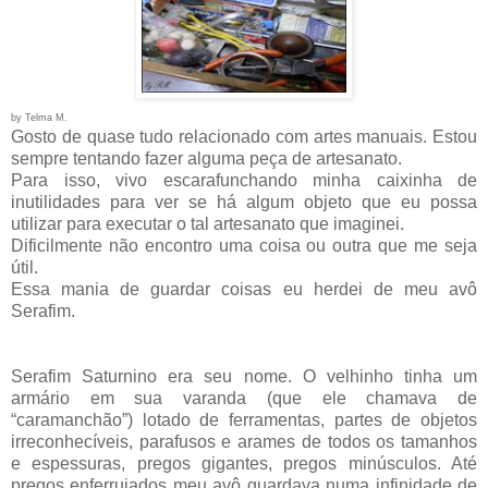
by Telma M.
Gosto de quase tudo relacionado com artes manuais. Estou
sempre tentando fazer alguma peça de artesanato.
Para isso, vivo escarafunchando minha caixinha de
inutilidades para ver se há algum objeto que eu possa
utilizar para executar o tal artesanato que imaginei.
Dificilmente não encontro uma coisa ou outra que me seja
útil.
Essa mania de guardar coisas eu herdei de meu avô
Serafim.
Serafim Saturnino era seu nome. O velhinho tinha um
armário em sua varanda (que ele chamava de
“caramanchão”) lotado de ferramentas, partes de objetos
irreconhecíveis, parafusos e arames de todos os tamanhos
e espessuras, pregos gigantes, pregos minúsculos. Até
pregos enferrujados meu avô guardava numa infinidade de