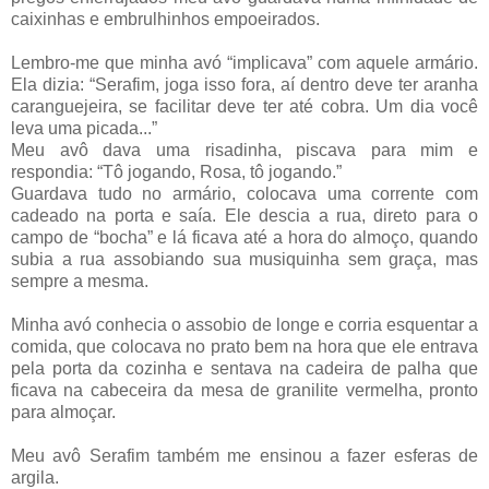
caixinhas e embrulhinhos empoeirados.
Lembro-me que minha avó “implicava” com aquele armário.
Ela dizia: “Serafim, joga isso fora, aí dentro deve ter aranha
caranguejeira, se facilitar deve ter até cobra. Um dia você
leva uma picada...”
Meu avô dava uma risadinha, piscava para mim e
respondia: “Tô jogando, Rosa, tô jogando.”
Guardava tudo no armário, colocava uma corrente com
cadeado na porta e saía. Ele descia a rua, direto para o
campo de “bocha” e lá ficava até a hora do almoço, quando
subia a rua assobiando sua musiquinha sem graça, mas
sempre a mesma.
Minha avó conhecia o assobio de longe e corria esquentar a
comida, que colocava no prato bem na hora que ele entrava
pela porta da cozinha e sentava na cadeira de palha que
ficava na cabeceira da mesa de granilite vermelha, pronto
para almoçar.
Meu avô Serafim também me ensinou a fazer esferas de
argila.