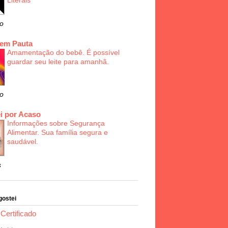
Literais
o
 em Pauta
Amamentação do bebê. É possível
guardar seu leite para amanhã.
o
i por Acaso
Informações sobre Segurança
Alimentar. Sua família segura e
saudável.
s
gostei
Certificado