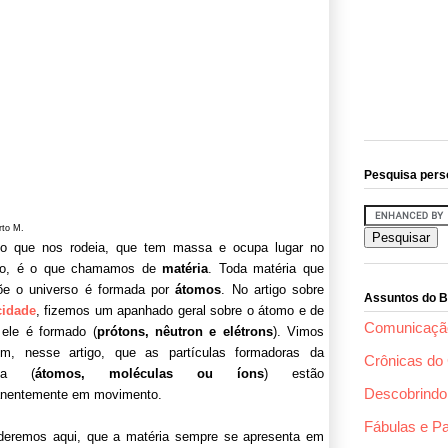
Pesquisa pers
rto M.
o que nos rodeia, que tem massa e ocupa lugar no
ço, é o que chamamos de
matéria
. Toda matéria que
e o universo é formada por
átomos
. No artigo sobre
Assuntos do B
cidade
, fizemos um apanhado geral sobre o átomo e de
Comunicaçã
ele é formado (
prótons, nêutron e elétrons
). Vimos
m, nesse artigo, que as partículas formadoras da
Crônicas do 
ria (
átomos, moléculas ou íons
) estão
Descobrindo 
nentemente em movimento.
Fábulas e P
deremos aqui, que a matéria sempre se apresenta em