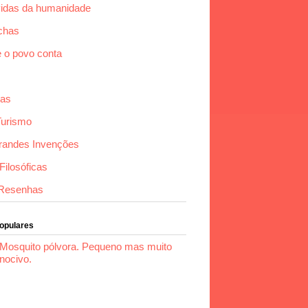
idas da humanidade
chas
e o povo conta
das
Turismo
randes Invenções
ilosóficas
Resenhas
Populares
Mosquito pólvora. Pequeno mas muito
nocivo.