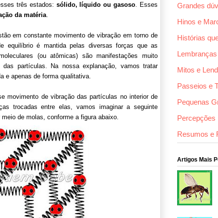
sses três estados:
sólido, líquido ou gasoso
. Esses
Grandes dúv
ação da matéria
.
Hinos e Mar
 estão em constante movimento de vibração em torno de
Histórias qu
e equilíbrio é mantida pelas diversas forças que as
Lembranças
 moleculares (ou atômicas) são manifestações muito
 das partículas. Na nossa explanação, vamos tratar
Mitos e Len
 e apenas de forma qualitativa.
Passeios e 
 movimento de vibração das partículas no interior de
Pequenas G
as trocadas entre elas, vamos imaginar a seguinte
r meio de molas, conforme a figura abaixo.
Percepções F
Resumos e 
Artigos Mais 