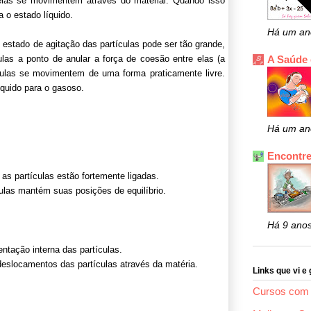
elas se movimentem através do material. Quando isso
 o estado líquido.
Há um an
estado de agitação das partículas pode ser tão grande,
las a ponto de anular a força de coesão entre elas (a
A Saúde
culas se movimentem de uma forma praticamente livre.
íquido para o gasoso.
Há um an
Encontre
as partículas estão fortemente ligadas.
ulas mantém suas posições de equilíbrio.
Há 9 ano
tação interna das partículas.
eslocamentos das partículas através da matéria.
Links que vi e 
Cursos com 