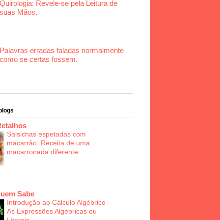
Quirologia: Revele-se pela Leitura de
suas Mãos.
Palavras erradas faladas normalmente
como se certas fossem.
blogs
Retalhos
Salsichas espetadas com
macarrão. Receita de uma
macarronada diferente.
Quem Sabe
Introdução ao Cálculo Algébrico -
As Expressões Algébricas ou