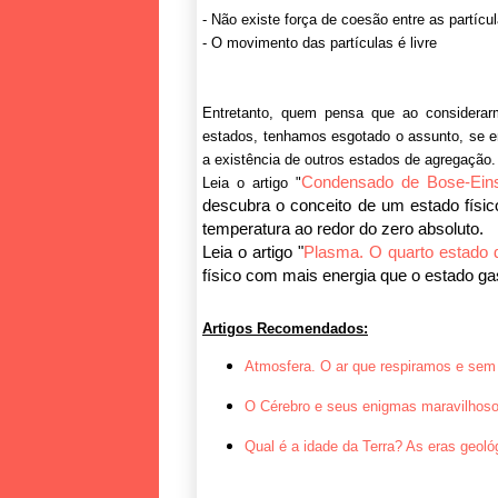
- Não existe força de coesão entre as partícul
- O movimento das partículas é livre
Entretanto, quem pensa que ao considerar
estados, tenhamos esgotado o assunto, se 
a existência de outros estados de agregação.
Condensado de Bose-Eins
Leia o artigo "
descubra o conceito de um estado físi
temperatura ao redor do zero absoluto.
Leia o artigo "
Plasma. O quarto estado 
físico com mais energia que o estado g
Artigos Recomendados:
Atmosfera. O ar que respiramos e sem 
O Cérebro e seus enigmas maravilhoso
Qual é a idade da Terra? As eras geoló