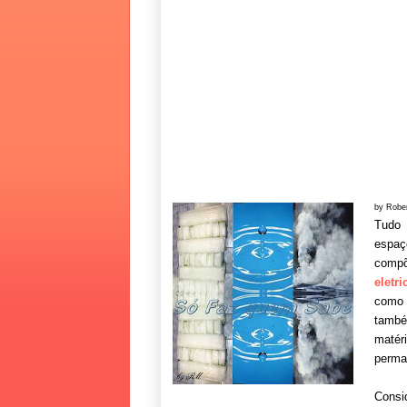
by Robe
Tudo 
espa
compõ
eletri
como 
també
maté
perma
Consi