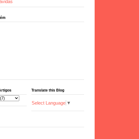
ávidas
bém
Artigos
Translate this Blog
Select Language
▼