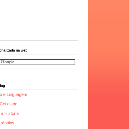
onalizada na web
log
o e Linguagem
Cotidiano
a História
arábolas