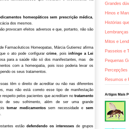
Grandes dúv
Hinos e Mar
dicamentos homeopáticos
sem prescrição médica
,
Histórias qu
ficácia dos mesmos.
ão provocam efeitos adversos e que, portanto, não são
Lembranças
Mitos e Len
 de Farmacêuticos Homeopatas, Márcia Gutierrez afirma
Passeios e 
ue o ato pode configurar
crime
, pois
infringe a Lei
igosa para a saúde não só dos manifestantes, mas de
Pequenas G
entos com a homeopatia, pois isso poderia levar os
Percepções F
mpendo os seus tratamentos.
Resumos e 
oas têm o direito de acreditar ou não nas diferentes
es, mas não está correto esse tipo de manifestação
Artigos Mais 
e respeito pelos pacientes que acreditam no
tratamento
io de seu sofrimento, além de ser uma grande
pois
tomar medicamentos
sem necessidade e
sem
s
.
festantes estão
defendendo os interesses
de grupos