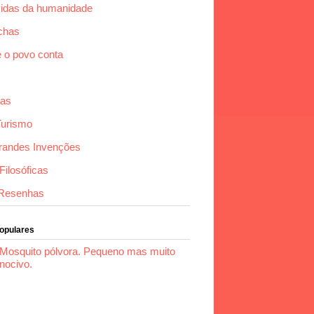
idas da humanidade
chas
e o povo conta
das
Turismo
randes Invenções
ilosóficas
Resenhas
Populares
Mosquito pólvora. Pequeno mas muito
nocivo.