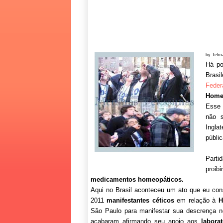
by Telm
Há po
Brasi
Fede
Home
Esse 
não 
Ingla
públi
Parti
proib
medicamentos homeopáticos.
Aqui no Brasil aconteceu um ato que eu con
2011
manifestantes céticos
em relação à
H
São Paulo para manifestar sua descrença n
acabaram afirmando seu apoio aos
labora