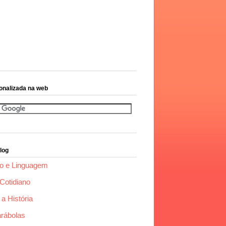
onalizada na web
log
o e Linguagem
Cotidiano
a História
arábolas