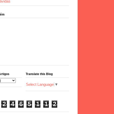
ávidas
bém
Artigos
Translate this Blog
Select Language
▼
2
4
6
5
1
1
2