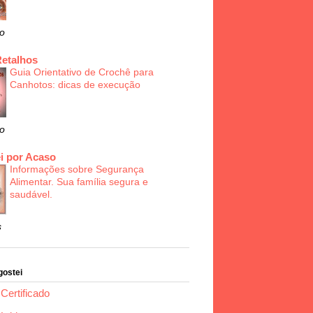
o
Retalhos
Guia Orientativo de Crochê para
Canhotos: dicas de execução
o
i por Acaso
Informações sobre Segurança
Alimentar. Sua família segura e
saudável.
s
gostei
Certificado