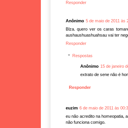
Responder
Anônimo
5 de maio de 2011 às 
Blza. quero ver os caras tomar
aushaushuashuahsau vai ter nego 
Responder
Respostas
Anônimo
15 de janeiro 
extrato de sene não é home
Responder
euzim
6 de maio de 2011 às 00:
eu não acredito na homeopatia, a
não funciona comigo.