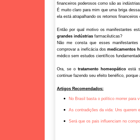
financeiros poderosos como são as indústria
É muito claro para mim que uma briga dessa
ela está atrapalhando os retornos financeiros
Então por qual motivo os manifestantes es
grandes indústrias
farmacêuticas?
Não me consta que esses manifestantes
comprovar a ineficácia dos
medicamentos h
médico sem estudos científicos fundamentad
Ora, se o
tratamento homeopático
está 
continue fazendo seu efeito benéfico, porque 
Artigos Recomendados:
No Brasil basta o político morrer para vi
As contradições da vida: Uns querem 
Será que os pais influenciam no comp