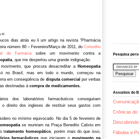
a M.
ucos dias atrás eu li um artigo na revista “Pharmácia
leira número 80 – Fevereiro/Março de 2011, do
Conselho
ral de Farmácia
sobre um movimento contra a
Pesquisa pers
opatia
, que me despertou uma grande indignação.
movimento, que procura desacreditar a
Homeopatia
só no Brasil, mas em todo o mundo, começou na
terra em conseqüência de
disputa comercial
por verbas
cas destinadas à
compra de medicamentos.
Assuntos do B
dários dos laboratórios farmacêuticos conseguiram
Comunicaçã
ir o direito dos ingleses de restituir seus gastos com
Crônicas do 
sidero no mínimo equivocado. No dia 5 de fevereiro de
Descobrindo 
omeopatia
se reuniram na Praça Benedito Calixto em
o t
ratamento homeopático
, porém mais do que isso,
Fábulas e P
tórios farmacêuticos
que iniciaram o
movimento na