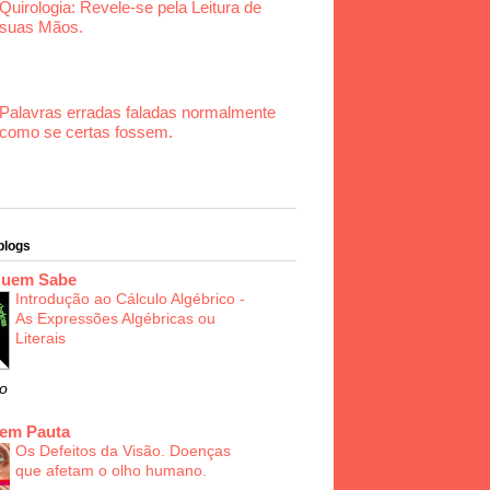
Quirologia: Revele-se pela Leitura de
suas Mãos.
Palavras erradas faladas normalmente
como se certas fossem.
blogs
Quem Sabe
Introdução ao Cálculo Algébrico -
As Expressões Algébricas ou
Literais
o
 em Pauta
Os Defeitos da Visão. Doenças
que afetam o olho humano.