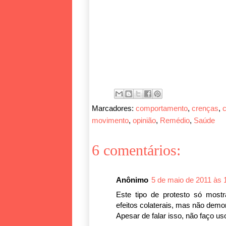
Marcadores:
comportamento
,
crenças
,
c
movimento
,
opinião
,
Remédio
,
Saúde
6 comentários:
Anônimo
5 de maio de 2011 às 
Este tipo de protesto só mos
efeitos colaterais, mas não demo
Apesar de falar isso, não faço u