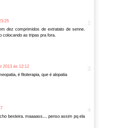
23:25
em dez comprimidos de extratato de senne.
colocando as tripas pra fora.
de 2013 às 12:12
opatia, é fitoterapia, que é alopatia
37
cho besteira. maaaass.... penso assim pq ela