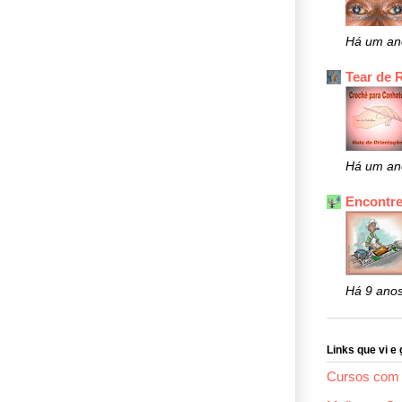
Há um an
Tear de 
Há um an
Encontre
Há 9 ano
Links que vi e 
Cursos com 