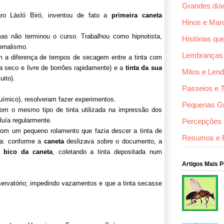
Grandes dúv
ro Lásló Biró, inventou de fato a
primeira caneta
Hinos e Mar
mas não terminou o curso. Trabalhou como hipnotista,
Histórias qu
ornalismo.
Lembranças
com a diferença de tempos de secagem entre a tinta com
a seco e livre de borrões rapidamente) e a
tinta da sua
Mitos e Len
uito).
Passeios e 
ímico), resolveram fazer experimentos.
Pequenas G
m o mesmo tipo de tinta utilizada na impressão dos
luía regularmente.
Percepções F
om um pequeno rolamento que fazia descer a tinta de
Resumos e 
va: conforme a
caneta
deslizava sobre o documento, a
do
bico da caneta
, coletando a tinta depositada num
Artigos Mais 
ervatório; impedindo vazamentos e que a tinta secasse