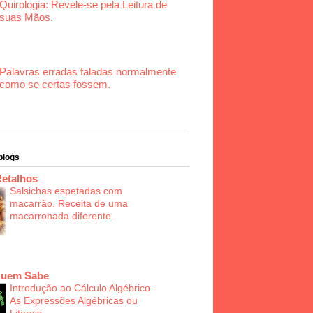
Quirologia: Revele-se pela Leitura de
suas Mãos.
Palavras erradas faladas normalmente
como se certas fossem.
blogs
Retalhos
Salsichas espetadas com
macarrão. Receita de uma
macarronada diferente.
Quem Sabe
Introdução ao Cálculo Algébrico -
As Expressões Algébricas ou