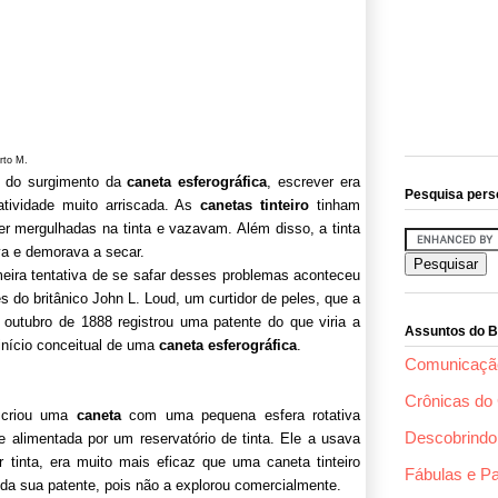
rto M.
 do surgimento da
caneta esferográfica
, escrever era
Pesquisa pers
tividade muito arriscada. As
canetas tinteiro
tinham
er mergulhadas na tinta e vazavam. Além disso, a tinta
va e demorava a secar.
meira tentativa de se safar desses problemas aconteceu
s do britânico John L. Loud, um curtidor de peles, que a
 outubro de 1888 registrou uma patente do que viria a
Assuntos do B
 início conceitual de uma
caneta esferográfica
.
Comunicaçã
Crônicas do 
 criou uma
caneta
com uma pequena esfera rotativa
Descobrindo 
 alimentada por um reservatório de tinta. Ele a usava
 tinta, era muito mais eficaz que uma caneta tinteiro
Fábulas e P
da sua patente, pois não a explorou comercialmente.