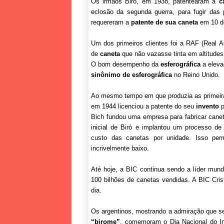
Os irmãos Biró, em 1938, patentearam a
c
eclosão da segunda guerra, para fugir das 
requereram a
patente de sua caneta
em 10 de
Um dos primeiros clientes foi a RAF (Real A
de
caneta
que não vazasse tinta em altitudes
O bom desempenho da
esferográfica
a eleva
sinônimo de esferográfica
no Reino Unido.
Ao mesmo tempo em que produzia as primei
em 1944 licenciou a patente do seu
invento
p
Bich fundou uma empresa para fabricar cane
inicial de Biró e implantou um processo d
custo das canetas por unidade. Isso pe
incrivelmente baixo.
Até hoje, a BIC continua sendo a líder mun
100 bilhões de canetas vendidas. A BIC Cris
dia.
Os argentinos, mostrando a admiração que s
“birome”
, comemoram o Dia Nacional do In