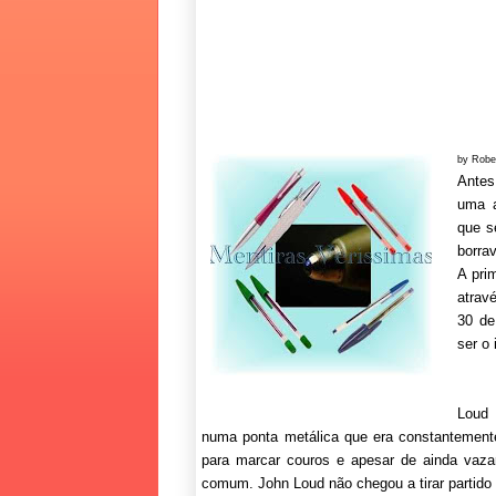
by Robe
Antes
uma a
que s
borra
A pri
atravé
30 de
ser o
Loud
numa ponta metálica que era constantemente
para marcar couros e apesar de ainda vazar
comum. John Loud não chegou a tirar partido 