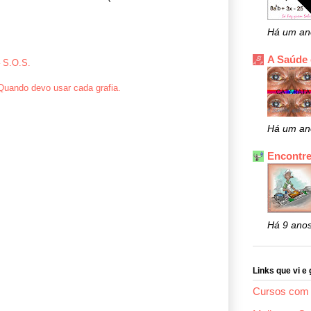
Há um an
A Saúde
 S.O.S.
Quando devo usar cada grafia.
Há um an
Encontre
Há 9 ano
Links que vi e 
Cursos com 