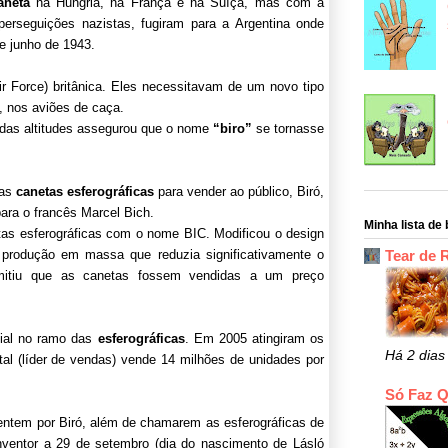
aneta
na Hungria, na França e na Suíça, mas com a
perseguições nazistas, fugiram para a Argentina onde
 junho de 1943.
ir Force) britânica. Eles necessitavam de um novo tipo
, nos aviões de caça.
das altitudes assegurou que o nome
“biro”
se tornasse
ras
canetas esferográficas
para vender ao público, Biró,
ara o francês Marcel Bich.
Minha lista de 
tas esferográficas com o nome BIC. Modificou o design
e produção em massa que reduzia significativamente o
Tear de 
rmitiu que as canetas fossem vendidas a um preço
dial no ramo das
esferográficas
. Em 2005 atingiram os
Há 2 dias
tal (líder de vendas) vende 14 milhões de unidades por
Só Faz 
entem por Biró, além de chamarem as esferográficas de
ventor a 29 de setembro (dia do nascimento de Lásló