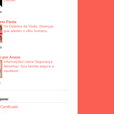
Literais
o
 em Pauta
Os Defeitos da Visão. Doenças
que afetam o olho humano.
o
i por Acaso
Informações sobre Segurança
Alimentar. Sua família segura e
saudável.
s
gostei
Certificado