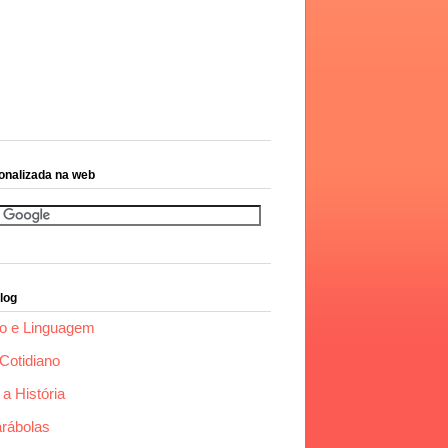
onalizada na web
log
o e Linguagem
Cotidiano
a História
arábolas