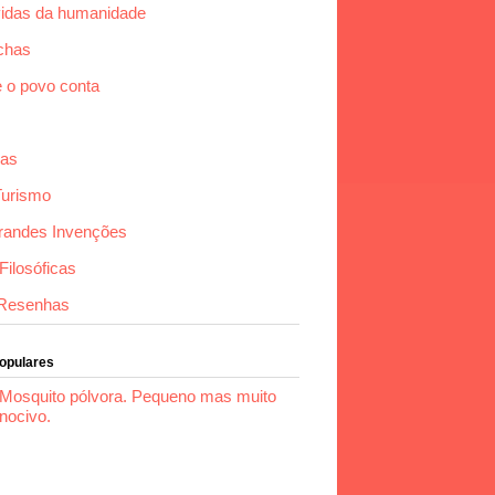
idas da humanidade
chas
e o povo conta
das
Turismo
randes Invenções
ilosóficas
Resenhas
Populares
Mosquito pólvora. Pequeno mas muito
nocivo.