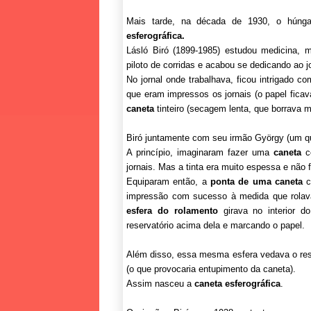
Mais tarde, na década de 1930, o húnga
esferográfica.
Lásló Biró (1899-1985) estudou medicina, 
piloto de corridas e acabou se dedicando ao j
No jornal onde trabalhava, ficou intrigado 
que eram impressos os jornais (o papel ficav
caneta
tinteiro (secagem lenta, que borrava m
Biró juntamente com seu irmão György (um qu
A princípio, imaginaram fazer uma
caneta
co
jornais. Mas a tinta era muito espessa e não f
Equiparam então, a
ponta de uma caneta
c
impressão com sucesso à medida que rola
esfera do rolamento
girava no interior 
reservatório acima dela e marcando o papel.
Além disso, essa mesma esfera vedava o res
(o que provocaria entupimento da caneta).
Assim nasceu a
caneta esferográfica
.