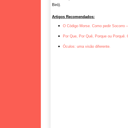
Biró).
Artigos Recomendados:
O Código Morse. Como pedir Socorro –
Por Que, Por Quê, Porque ou Porquê. 
Óculos: uma visão diferente.