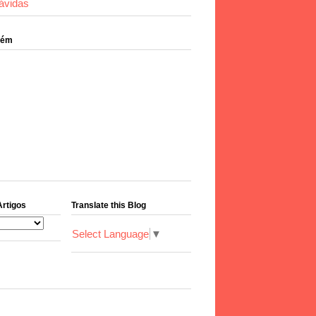
ávidas
bém
Artigos
Translate this Blog
Select Language
▼