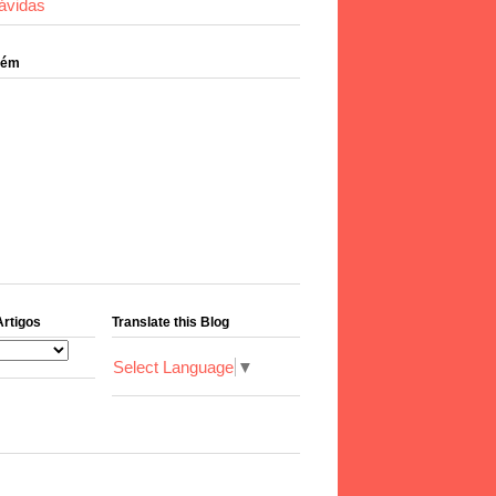
ávidas
bém
Artigos
Translate this Blog
Select Language
▼