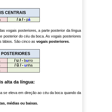
IS CENTRAIS
/ a / -
a
p
á
s vogais posteriores, a parte posterior da língua
te posterior do céu da boca. As
vogais posteriores
 lábios. São cinco as
vogais posteriores
.
 POSTERIORES
/ u / -
a
b
u
rro
/ ũ / -
s
u
nha
a
s alta da língua:
gua se eleva em direção ao céu da boca quando da
tas, médias ou baixas.