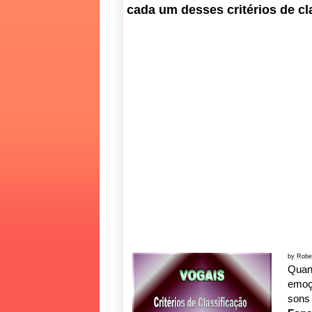
cada um desses critérios de cl
by Robe
Qua
emoç
sons