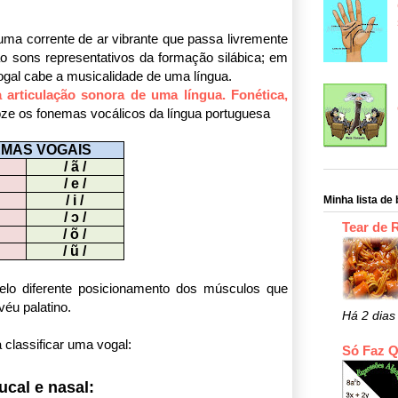
ma corrente de ar vibrante que passa livremente
o sons representativos da formação silábica; em
ogal cabe a musicalidade de uma língua.
 articulação sonora de uma língua. Fonética,
oze os fonemas vocálicos da língua portuguesa
MAS VOGAIS
/ ã /
/ e /
/ i /
Minha lista de 
/ ɔ /
Tear de 
/ õ /
/ ũ /
pelo diferente posicionamento dos músculos que
véu palatino.
Há 2 dias
 classificar uma vogal:
Só Faz 
ucal e nasal: