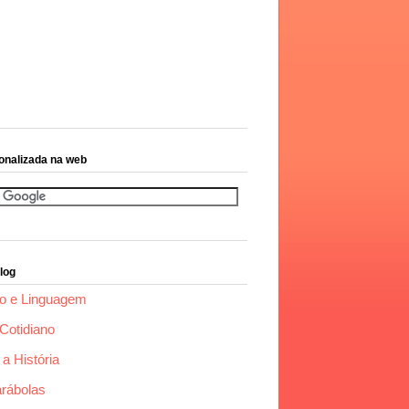
onalizada na web
log
o e Linguagem
Cotidiano
a História
arábolas