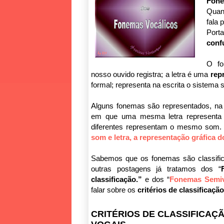
Fon
Quan
fala 
Port
conf
O f
nosso ouvido registra; a letra é uma
rep
formal; representa na escrita o sistema 
Alguns fonemas são representados, na 
em que uma mesma letra representa s
diferentes representam o mesmo som. 
som e letra, a representação gráfica 
Sabemos que os fonemas são classifi
outras postagens já tratamos dos “
classificação.”
e dos “
Fonemas Semiv
falar sobre os
critérios de classificaç
CRITÉRIOS DE CLASSIFICAÇ