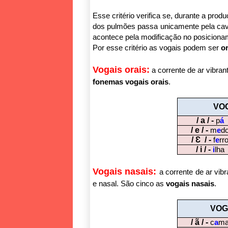
Esse critério verifica se, durante a prod
dos pulmões passa unicamente pela cav
acontece pela modificação no posicionam
Por esse critério as vogais podem ser
o
Vogais orais:
a corrente de ar vibra
fonemas vogais orais
.
VOG
/ a / -
p
á
/ e / -
m
e
d
/ Ɛ / -
f
e
rr
/ i / -
i
lha
Vogais nasais:
a corrente de ar vi
e nasal. São cinco as
vogais nasais
.
VOG
/ ã / -
c
a
m