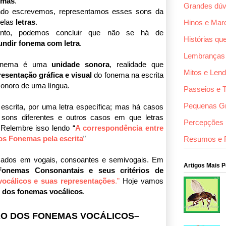
emas
.
Grandes dúv
do escrevemos, representamos esses sons da
pelas
letras
.
Hinos e Mar
anto, podemos concluir que não se há de
Histórias qu
undir fonema com letra
.
Lembranças
onema é uma
unidade sonora
, realidade que
Mitos e Len
resentação gráfica e visual
do fonema na escrita
sonoro de uma língua.
Passeios e 
Pequenas G
escrita, por uma letra específica; mas há casos
ons diferentes e outros casos em que letras
Percepções F
Relembre isso lendo “
A correspondência entre
dos Fonemas pela escrita
”
Resumos e 
cados em vogais, consoantes e semivogais. Em
Artigos Mais 
Fonemas Consonantais e seus critérios de
ocálicos e suas representações
.”
Hoje vamos
ão dos fonemas vocálicos
.
ÃO DOS FONEMAS VOCÁLICOS–