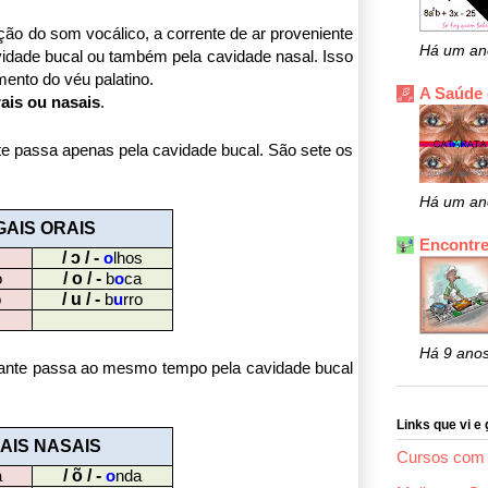
ução do som vocálico, a corrente de ar proveniente
Há um an
idade bucal ou também pela cavidade nasal. Isso
ento do véu palatino.
A Saúde
rais ou nasais
.
nte passa apenas pela cavidade bucal. São sete os
Há um an
AIS ORAIS
Encontre
/ ɔ / -
o
lhos
/ o / -
o
b
o
ca
/ u / -
o
b
u
rro
Há 9 ano
brante passa ao mesmo tempo pela cavidade bucal
Links que vi e 
AIS NASAIS
Cursos com 
/ õ / -
a
o
nda