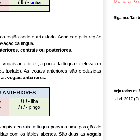
Mulheres Gr
/ ũ / -
o
u
nha
Siga-nos Tam
da região onde é articulada. Acontece pela região
evação da língua.
teriores, centrais ou posteriores
.
vogais anteriores, a ponta da língua se eleva em
ca (palato). As vogais anteriores são produzidas
o as
vogais anteriores
.
Veja todos os 
S ANTERIORES
/ i / -
o
i
lha
/ ĩ / -
o
p
i
ngo
o
ogais centrais, a língua passa a uma posição de
zidas com os lábios abertos. São duas as
vogais