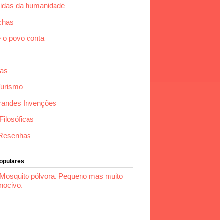
idas da humanidade
chas
e o povo conta
das
Turismo
randes Invenções
ilosóficas
Resenhas
Populares
Mosquito pólvora. Pequeno mas muito
nocivo.