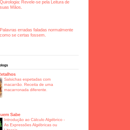
Quirologia: Revele-se pela Leitura de
suas Mãos.
Palavras erradas faladas normalmente
como se certas fossem.
blogs
Retalhos
Salsichas espetadas com
macarrão. Receita de uma
macarronada diferente.
Quem Sabe
Introdução ao Cálculo Algébrico -
As Expressões Algébricas ou