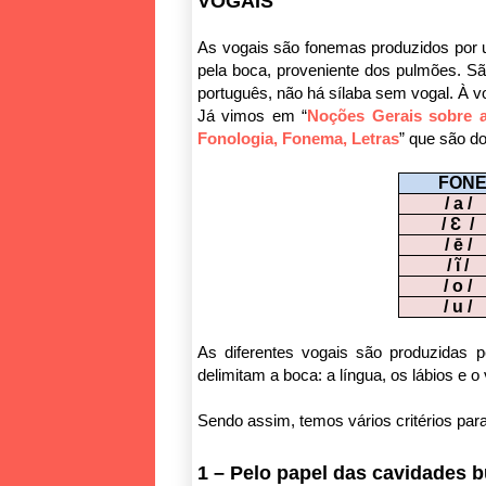
VOGAIS
As vogais são fonemas produzidos por u
pela boca, proveniente dos pulmões. Sã
português, não há sílaba sem vogal. À v
Já vimos em “
Noções Gerais sobre a
Fonologia, Fonema, Letras
” que são d
FONE
/ a /
/ Ɛ /
/ ē /
/ ĩ /
/ o /
/ u /
As diferentes vogais são produzidas 
delimitam a boca: a língua, os lábios e o 
Sendo assim, temos vários critérios para
1 – Pelo papel das cavidades b