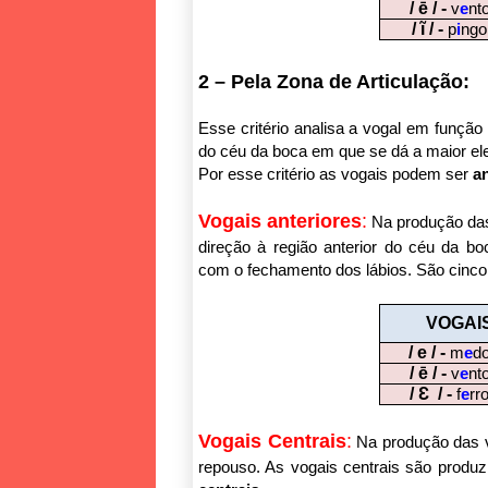
/ ē / -
v
e
nt
/ ĩ / -
p
i
ngo
2 – Pela Zona de Articulação:
Esse critério analisa a vogal em função 
do céu da boca em que se dá a maior el
Por esse critério as vogais podem ser
an
Vogais anteriores
:
Na produção das 
direção à região anterior do céu da bo
com o fechamento dos lábios. São cinc
VOGAI
/ e / -
m
e
d
/ ē / -
v
e
nt
/ Ɛ / -
f
e
rr
Vogais Centrais
:
Na produção das v
repouso. As vogais centrais são produ