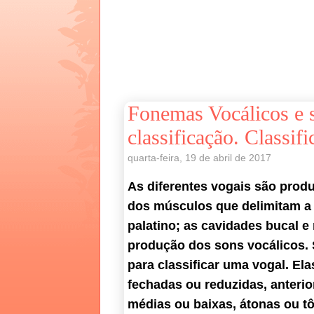
Fonemas Vocálicos e s
classificação. Classif
quarta-feira, 19 de abril de 2017
As diferentes vogais são prod
dos músculos que delimitam a b
palatino; as cavidades bucal e
produção dos sons vocálicos. 
para classificar uma vogal. Ela
fechadas ou reduzidas, anterior
médias ou baixas, átonas ou t