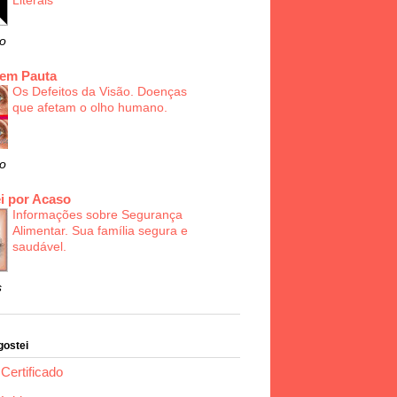
Literais
o
 em Pauta
Os Defeitos da Visão. Doenças
que afetam o olho humano.
o
i por Acaso
Informações sobre Segurança
Alimentar. Sua família segura e
saudável.
s
gostei
Certificado