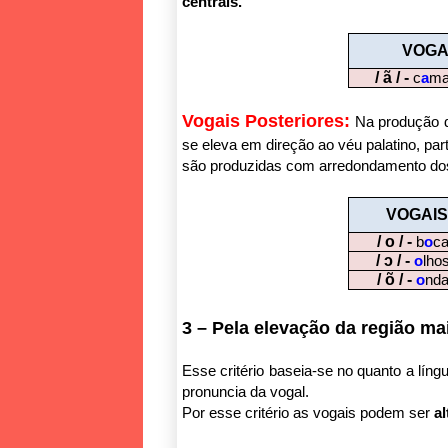
centrais.
VOGA
/ ã / -
c
a
m
Vogais Posteriores:
Na produção da
se eleva em direção ao véu palatino, par
são produzidas com arredondamento dos
VOGAIS
/ o / -
b
o
c
/ ɔ / -
o
lho
/ õ / -
o
nd
3 – Pela elevação da região mai
Esse critério baseia-se no quanto a lín
pronuncia da vogal.
Por esse critério as vogais podem ser
al