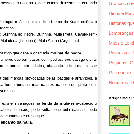
, pessoas ou animais, com coices dilacerantes cortando
Grandes dúv
Hinos e Mar
ortugal e já existe desde o tempo do Brasil colônia e
Histórias qu
rgentina.
Lembranças
Burrinha do Padre, Burrinha, Mula Preta, Cavalo-sem-
 Muladona (Espanha), Mula Anima (Argentina).
Mitos e Len
Passeios e 
castigo que cabe à chamada
mulher do padre
.
lheres que têm casos com padres. Seu castigo é virar
Pequenas G
ra, e correr sete cidades, atacando tudo o que estiver
Percepções F
 das marcas pro­vocadas pelas batidas e arranhões, a
Resumos e 
ua forma humana, mas na próxima noite de quinta-feira,
sua sina.
Artigos Mais 
 existem variações na
lenda da mula-sem-cabeça
: o
belos bran­cos; pode soltar fogo pela cauda e pode
boca espumante de sangue.
o
encanto da mula
.