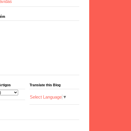
ávidas
bém
Artigos
Translate this Blog
Select Language
▼