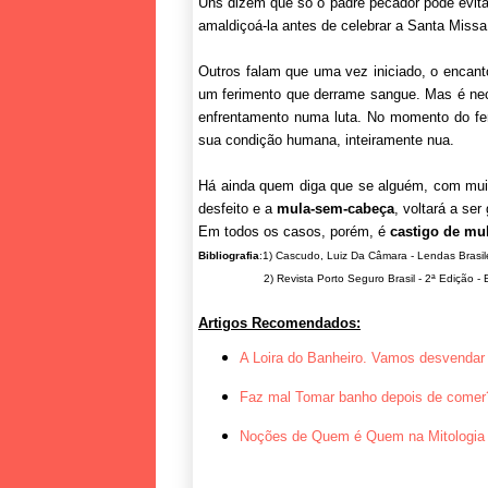
Uns dizem que só o padre pecador pode evita
amaldiçoá-la antes de celebrar a Santa Missa
Outros falam que uma vez iniciado, o encan
um ferimento que derrame sangue. Mas é nec
enfrentamento numa luta. No momento do fer
sua condição humana, inteiramente nua.
Há ainda quem diga que se alguém, com muita
desfeito e a
mula-sem-cabeça
, voltará a ser
Em todos os casos, porém, é
castigo de mu
Bibliografia
:1) Cascudo, Luiz Da Câmara - Lendas Brasile
2) Revista Porto Seguro Brasil - 2ª Edição - Ed.
Artigos Recomendados:
A Loira do Banheiro. Vamos desvendar 
Faz mal Tomar banho depois de comer
Noções de Quem é Quem na Mitologia