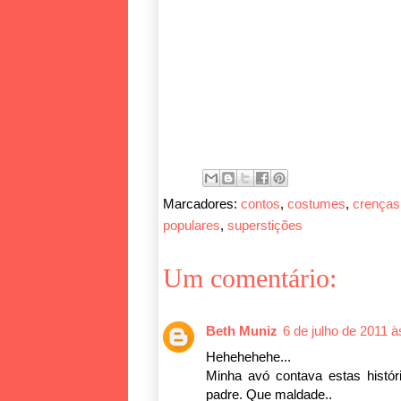
Marcadores:
contos
,
costumes
,
crenças
populares
,
superstições
Um comentário:
Beth Muniz
6 de julho de 2011 à
Hehehehehe...
Minha avó contava estas histór
padre. Que maldade..