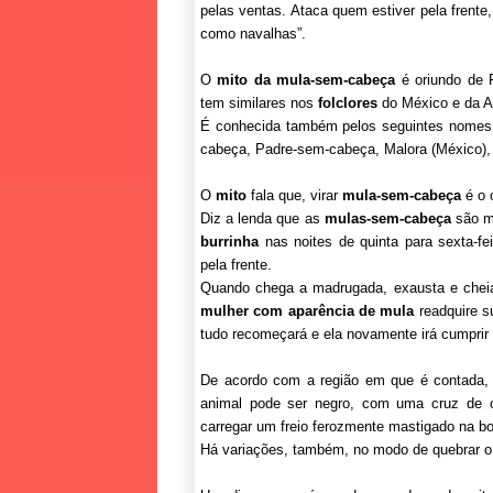
pelas ventas. Ataca quem estiver pela frente
como navalhas”.
O
mito da mula-sem-cabeça
é oriundo de P
tem similares nos
folclores
do México e da A
É conhecida também pelos seguintes nomes: 
cabeça, Padre-sem-cabeça, Malora (México),
O
mito
fala que, virar
mula-sem-cabeça
é o 
Diz a lenda que as
mulas-sem-cabeça
são mu
burrinha
nas noites de quinta para sexta-fei
pela frente.
Quando chega a madrugada, exausta e cheia
mulher com aparência de mula
readquire s
tudo recomeçará e ela novamente irá cumprir 
De acordo com a região em que é contada,
animal pode ser negro, com uma cruz de ca
carregar um freio ferozmente mastigado na 
Há variações, também, no modo de quebrar 