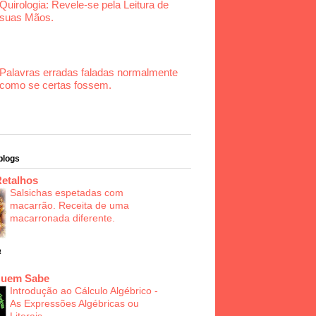
Quirologia: Revele-se pela Leitura de
suas Mãos.
Palavras erradas faladas normalmente
como se certas fossem.
blogs
Retalhos
Salsichas espetadas com
macarrão. Receita de uma
macarronada diferente.
a
Quem Sabe
Introdução ao Cálculo Algébrico -
As Expressões Algébricas ou