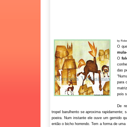
by Robe
O qu
mula
O
fol
conhe
das p
“Numa
para 
matri
pois 
De re
tropel barulhento se aproxima rapidamente;
poeira. Num instante ele ouve um gemido q
então o bicho horrendo. Tem a forma de uma