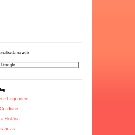
onalizada na web
log
o e Linguagem
Cotidiano
a História
arábolas