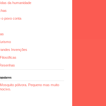
idas da humanidade
chas
e o povo conta
das
Turismo
randes Invenções
ilosóficas
Resenhas
Populares
Mosquito pólvora. Pequeno mas muito
nocivo.