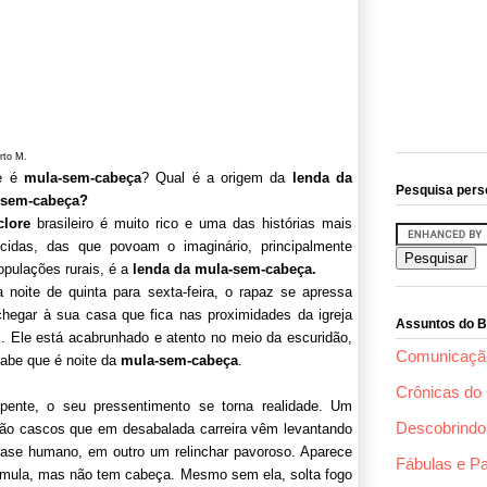
rto M.
e é
mula-sem-cabeça
? Qual é a origem da
lenda da
Pesquisa pers
-sem-cabeça?
clore
brasileiro é muito rico e uma das histórias mais
cidas, das que povoam o imaginário, principalmente
opulações rurais, é a
lenda da mula-sem-cabeça.
 noite de quinta para sexta-feira, o rapaz se apressa
chegar à sua casa que fica nas proximidades da igreja
Assuntos do B
z. Ele está acabrunhado e atento no meio da escuridão,
Comunicaçã
sabe que é noite da
mula-sem-cabeça
.
Crônicas do 
pente, o seu pressentimento se torna realidade. Um
Descobrindo 
 são cascos que em desabalada carreira vêm levantando
uase humano, em outro um relinchar pavoroso. Aparece
Fábulas e P
 mula, mas não tem cabeça. Mesmo sem ela, solta fogo