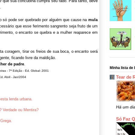
r que sua concubina cumpra seu fado. Para tanto, deve
.
to só pode ser quebra­do por alguém que cause na
mula
essário que esse ferimento sangrento seja fruto de um
imento, o encanto se quebra e a mulher reapa­rece em
 coragem, tirar os freios de sua boca, o encanto será
 gente, ficando livre da maldição.
lher de padre
.
Minha lista de 
iras - 7ª Edição - Ed. Global- 2001
Tear de 
 Abril - Jan/2004
esta lenda urbana.
Há um di
? Verdade ou Mentira?
Só Faz 
 Grega.