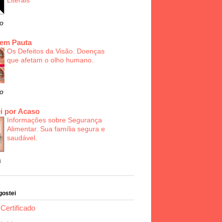
Literais
o
 em Pauta
Os Defeitos da Visão. Doenças
que afetam o olho humano.
o
i por Acaso
Informações sobre Segurança
Alimentar. Sua família segura e
saudável.
s
gostei
Certificado