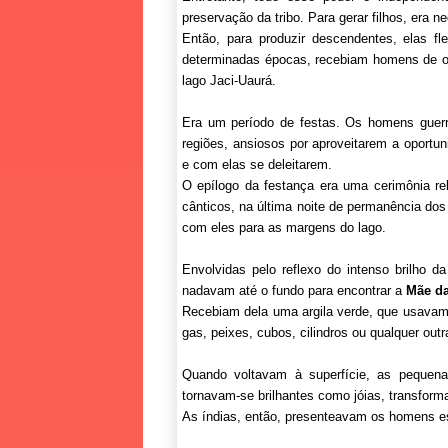
preservação da tribo. Para gerar filhos, era 
Então, para produzir descendentes, elas fl
determinadas épocas, recebiam homens de o
lago Jaci-Uaurá.
Era um período de festas. Os homens guerre
regiões, ansiosos por aproveitarem a oportu
e com elas se deleitarem.
O epílogo da festança era uma cerimônia r
cânticos, na última noite de permanência do
com eles para as margens do lago.
Envolvidas pelo reflexo do intenso brilho d
nadavam até o fundo para encontrar a
Mãe da
Recebiam dela uma argila verde, que usavam
gas, peixes, cubos, cilindros ou qualquer out
Quando voltavam à superfície, as pequena
tornavam-se brilhantes como jóias, transfor
As índias, então, presenteavam os homens es