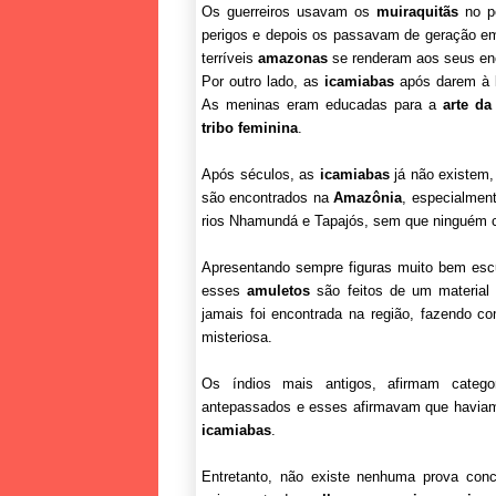
Os guerreiros usavam os
muiraquitãs
no p
perigos e depois os passavam de geração e
terríveis
amazonas
se renderam aos seus en
Por outro lado, as
icamiabas
após darem à l
As meninas eram educadas para a
arte da
tribo feminina
.
Após séculos, as
icamiabas
já não existem
são encontrados na
Amazônia
, especialment
rios Nhamundá e Tapajós, sem que ninguém c
Apresentando sempre figuras muito bem escu
esses
amuletos
são feitos de um material (j
jamais foi encontrada na região, fazendo 
misteriosa.
Os índios mais antigos, afirmam cate
antepassados e esses afirmavam que havia
icamiabas
.
Entretanto, não existe nenhuma prova conc