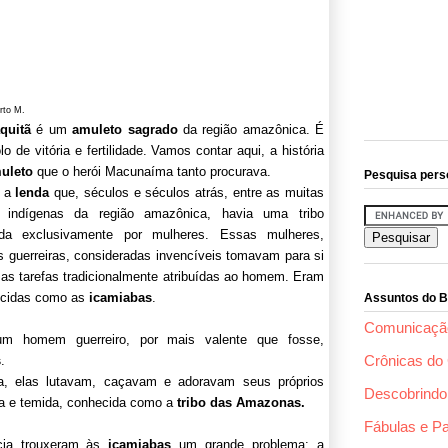
rto M.
quitã
é um
amuleto sagrado
da região amazônica. É
o de vitória e fertilidade. Vamos contar aqui, a história
uleto
que o herói Macunaíma tanto procurava.
Pesquisa pers
a a
lenda
que, séculos e séculos atrás, entre as muitas
s indígenas da região amazônica, havia uma tribo
da exclusivamente por mulheres. Essas mulheres,
s guerreiras, consideradas invencíveis tomavam para si
 as tare­fas tradicionalmente atribuídas ao homem. Eram
cidas como as
icamiabas
.
Assuntos do B
Comunicaçã
um homem guerreiro, por mais valente que fosse,
Crônicas do 
s
.
, elas lutavam, caçavam e adoravam seus próprios
Descobrindo 
sa e temida, conhecida como a
tribo das Amazonas.
Fábulas e P
cia trouxeram às
icamiabas
um grande problema: a