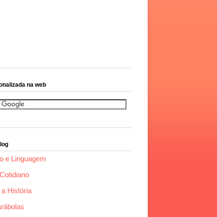
onalizada na web
log
o e Linguagem
Cotidiano
a História
arábolas