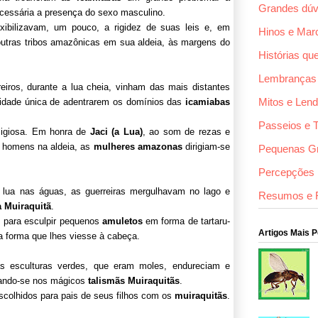
Grandes dúv
necessária a presença do sexo masculino.
exibilizavam, um pouco, a rigidez de suas leis e, em
Hinos e Mar
utras tribos amazônicas em sua aldeia, às margens do
Histórias qu
Lembranças
iros, durante a lua cheia, vinham das mais distantes
Mitos e Len
nidade única de adentrarem os domínios das
icamiabas
Passeios e 
eligiosa. Em honra de
Jaci (a Lua)
, ao som de rezas e
s homens na aldeia, as
mulheres amazonas
dirigiam-se
Pequenas G
Percepções F
a lua nas águas, as guerreiras mergulha­vam no lago e
Resumos e 
 Muiraquitã
.
 para esculpir pequenos
amuletos
em forma de tartaru­
Artigos Mais 
ra forma que lhes viesse à cabeça.
s esculturas verdes, que eram moles, endu­reciam e
mando-se nos mágicos
talismãs Muiraquitãs
.
colhidos para pais de seus filhos com os
muiraquitãs
.