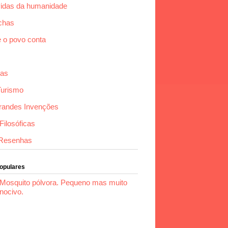
idas da humanidade
chas
e o povo conta
das
Turismo
randes Invenções
ilosóficas
Resenhas
Populares
Mosquito pólvora. Pequeno mas muito
nocivo.