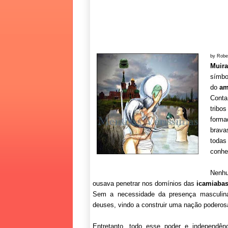
by Robe
Muira
símbol
do
am
Cont
tribo
forma
brava
todas
conhe
Nenh
ousava penetrar nos domínios das
icamiaba
Sem a necessidade da presença masculina
deuses, vindo a construir uma nação podero
Entretanto, todo esse poder e independên