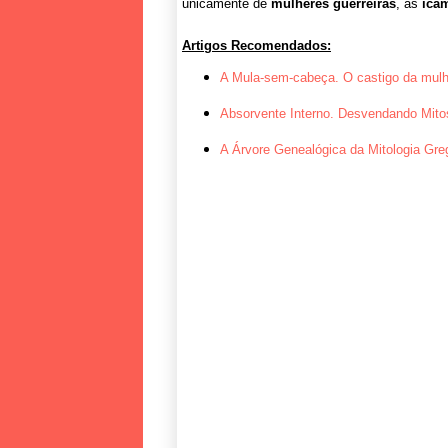
unicamente de
mulheres guerreiras
, as
icam
Artigos Recomendados:
A Mula-sem-cabeça. O castigo da mulh
Absorvente Interno. Desvendando Mito
A Árvore Genealógica da Mitologia Gre