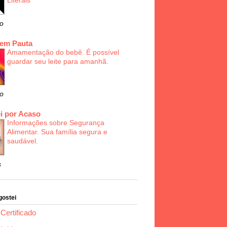
Literais
o
 em Pauta
Amamentação do bebê. É possível
guardar seu leite para amanhã.
o
i por Acaso
Informações sobre Segurança
Alimentar. Sua família segura e
saudável.
s
gostei
Certificado