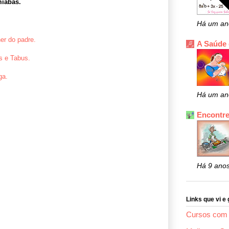
iabas.
Há um an
er do padre.
A Saúde
s e Tabus.
ga.
Há um an
Encontre
Há 9 ano
Links que vi e 
Cursos com 