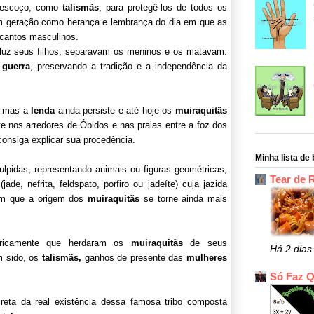
escoço, como
talismãs
, para protegê-los de todos os
m geração como herança e lembrança do dia em que as
cantos masculinos.
uz seus filhos, separavam os meninos e os matavam.
 guerra
, preservando a tradição e a independência da
, mas a
lenda
ainda persiste e até hoje os
muiraquitãs
e nos arredores de Óbidos e nas praias entre a foz dos
onsiga explicar sua procedência.
Minha lista de 
lpidas, representando animais ou figuras geométricas,
Tear de 
ade, nefrita, feldspato, porfiro ou jadeíte) cuja jazida
com que a origem dos
muiraquitãs
se torne ainda mais
goricamente que herdaram os
muiraquitãs
de seus
Há 2 dias
m sido, os
talismãs,
ganhos de presente das
mulheres
Só Faz 
reta da real existência dessa famosa tribo composta