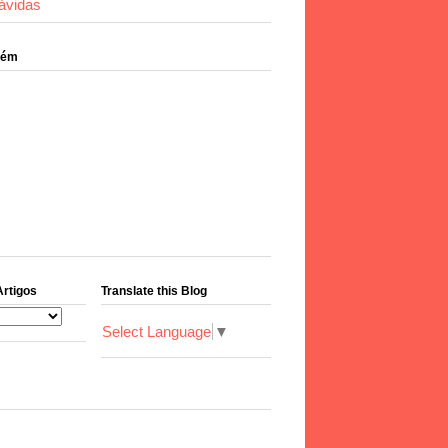
ávidas
bém
Artigos
Translate this Blog
Select Language
▼