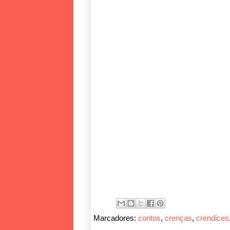
Marcadores:
contos
,
crenças
,
crendices