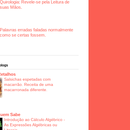
Quirologia: Revele-se pela Leitura de
suas Mãos.
Palavras erradas faladas normalmente
como se certas fossem.
blogs
Retalhos
Salsichas espetadas com
macarrão. Receita de uma
macarronada diferente.
Quem Sabe
Introdução ao Cálculo Algébrico -
As Expressões Algébricas ou