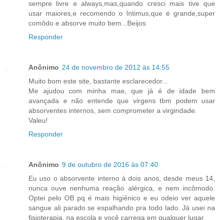
sempre livre e always,mas,quando cresci mais tive que
usar maiores,e recomendo o Intimus,que é grande,super
comôdo e absorve muito bem...Beijos
Responder
Anônimo
24 de novembro de 2012 às 14:55
Muito bom este site, bastante esclarecedor...
Me ajudou com minha mae, que já é de idade bem
avançada e não entende que virgens tbm podem usar
absorventes internos, sem comprometer a virgindade.
Valeu!
Responder
Anônimo
9 de outubro de 2016 às 07:40
Eu uso o absorvente interno à dois anos, desde meus 14,
nunca ouve nenhuma reação alérgica, e nem incômodo.
Optei pelo OB pq é mais higiênico e eu odeio ver aquele
sangue ali parado se espalhando pra todo lado. Já usei na
fisioterapia, na escola e você carrega em qualquer lugar.