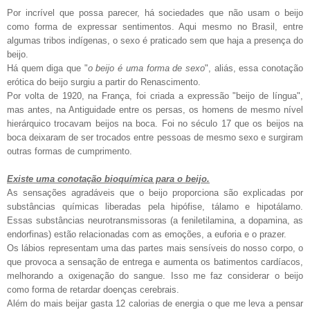
Por incrível que possa parecer, há sociedades que não usam o beijo
como forma de expressar sentimentos. Aqui mesmo no Brasil, entre
algumas tribos indígenas, o sexo é praticado sem que haja a presença do
beijo.
Há quem diga que "
o beijo é uma forma de sexo
", aliás, essa conotação
erótica do beijo surgiu a partir do Renascimento.
Por volta de 1920, na França, foi criada a expressão "beijo de língua",
mas antes, na Antiguidade entre os persas, os homens de mesmo nível
hierárquico trocavam beijos na boca. Foi no século 17 que os beijos na
boca deixaram de ser trocados entre pessoas de mesmo sexo e surgiram
outras formas de cumprimento.
Existe uma conotação bioquímica para o beijo.
As sensações agradáveis que o beijo proporciona são explicadas por
substâncias químicas liberadas pela hipófise, tálamo e hipotálamo.
Essas substâncias neurotransmissoras (a feniletilamina, a dopamina, as
endorfinas) estão relacionadas com as emoções, a euforia e o prazer.
Os lábios representam uma das partes mais sensíveis do nosso corpo, o
que provoca a sensação de entrega e aumenta os batimentos cardíacos,
melhorando a oxigenação do sangue. Isso me faz considerar o beijo
como forma de retardar doenças cerebrais.
Além do mais beijar gasta 12 calorias de energia o que me leva a pensar