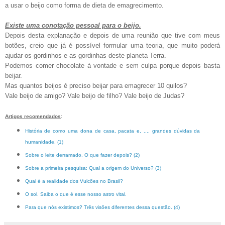
a usar o beijo como forma de dieta de emagrecimento.
Existe uma conotação pessoal para o beijo.
Depois desta explanação e depois de uma reunião que tive com meus
botões, creio que já é possível formular uma teoria, que muito poderá
ajudar os gordinhos e as gordinhas deste planeta Terra.
Podemos comer chocolate à vontade e sem culpa porque depois basta
beijar.
Mas quantos beijos é preciso beijar para emagrecer 10 quilos?
Vale beijo de amigo? Vale beijo de filho? Vale beijo de Judas?
Artigos recomendados
:
História de como uma dona de casa, pacata e, .... grandes dúvidas da
humanidade. (1)
Sobre o leite derramado. O que fazer depois? (2)
Sobre a primeira pesquisa: Qual a origem do Universo? (3)
Qual é a realidade dos Vulcões no Brasil?
O sol. Saiba o que é esse nosso astro vital.
Para que nós existimos? Três visões diferentes dessa questão. (4)