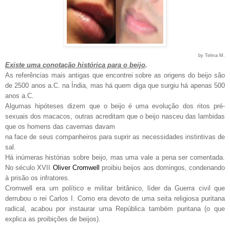
by Telma M.
Existe uma conotação histórica para o beijo
.
As referências mais antigas que encontrei sobre as origens do beijo são
de 2500 anos a.C. na Índia, mas há quem diga que surgiu há apenas 500
anos a.C.
Algumas hipóteses dizem que o beijo é uma evolução dos ritos pré-
sexuais dos macacos, outras acreditam que o beijo nasceu das lambidas
que os homens das cavernas davam
na face de seus companheiros para suprir as necessidades instintivas de
sal.
Há inúmeras histórias sobre beijo, mas uma vale a pena ser comentada.
No século XVII
Oliver Cromwell
proibiu beijos aos domingos, condenando
à prisão os infratores.
Cromwell era um político e militar britânico, líder da Guerra civil que
derrubou o rei Carlos I. Como era devoto de uma seita religiosa puritana
radical, acabou por instaurar uma República também puritana (o que
explica as proibições de beijos).