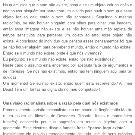
Há quem diga que o som não existe, porque se um objeto cair no chão e
não houver ninguém por perto com um ouvido para ouvir o som que esse
objeto fez ao cair, então o som não aconteceu. Seguindo o mesmo
raciocínio, se não houver ninguém com olhos para olhar uma imagem,
então essa imagem não existe e se não houver uma mão repleta de
nervos sensitivos para perceber um objeto ao tato, esse objeto não
existe. A conclusão do indivíduo que pensou esses pensamentos foi que
se não houver alguém para perceber o mundo, então o mundo não existe.
Então se o mundo não existe, onde é que nós vivemos?
Eu pergunto: se o mundo não existe, então nós não existimos?
Neste caso o assunto está encerrado por absoluta falta de argumentos e
de interesse. Se nós não existimos, então não tem ninguém aqui para ter
dúvidas.
Um momento! Se eu não existo, então quem está escrevendo? Ai meu
Deus! Tem um fantasma digitando no meu computador!
Uma visão racionalista sobre a razão pela qual nós existimos
Paradoxalmente a visão racionalista usa um pouco de ficção estilo Matrix
e um pouco da filosofia de Descartes (filósofo, físico e matemático
francês) conhecido por sua sugestão em reunir a álgebra com a
geometria. Esse cientista disse a famosa frase:
“penso logo existo”.
Inicialmente ele duvidou metodicamente de tudo, até de seus próprios