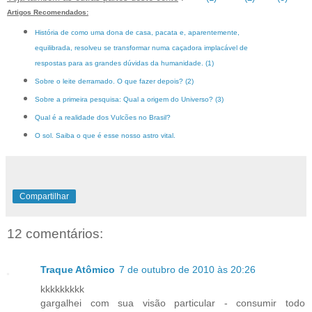
Artigos Recomendados:
História de como uma dona de casa, pacata e, aparentemente,
equilibrada, resolveu se transformar numa caçadora implacável de
respostas para as grandes dúvidas da humanidade. (1)
Sobre o leite derramado. O que fazer depois? (2)
Sobre a primeira pesquisa: Qual a origem do Universo? (3)
Qual é a realidade dos Vulcões no Brasil?
O sol. Saiba o que é esse nosso astro vital.
Compartilhar
12 comentários:
Traque Atômico
7 de outubro de 2010 às 20:26
kkkkkkkkk
gargalhei com sua visão particular - consumir todo