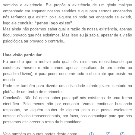
sentidos e existência. Ele propôs a existência de um gênio maligno
empenhado em enganar nossos sentidos e que para sermos enganados
nós teríamos que existir, pois alguém só pode ser enganado se existir,
logo ele concluiu:
“penso logo existo”.
Mas ainda não podemos saber qual a razão de nossa existência, apenas
ficou provado que nós existimos. Mas isso eu já sabia, apesar de a visão
psicológica ter provado o contrário...
Uma visão particular
Eu acredito que o motivo pelo qual nós existimos (considerando que
existimos mesmo e não somos apenas resultado de um sonho ou
pesadelo Divino), é para poder consumir todo o chocolate que existe no
mundo.
Pode ser também para divertir uma divindade infanto-juvenil sentado na
platéia de um teatro de marionetes.
Conclusão: Não há como saber para quê nós existimos de uma forma
científica. Pelo menos não por enquanto. Vamos continuar buscando
respostas, se alguém souber de alguma pista que possa esclarecer
nossas dúvidas transcendentais, por favor, nos comunique para que nós
possamos esclarecer o resto da humanidade.
Veja também as outras partes deste conto
:
(1)
(2)
(3)