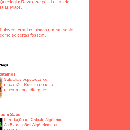
Quirologia: Revele-se pela Leitura de
suas Mãos.
Palavras erradas faladas normalmente
como se certas fossem.
blogs
Retalhos
Salsichas espetadas com
macarrão. Receita de uma
macarronada diferente.
Quem Sabe
Introdução ao Cálculo Algébrico -
As Expressões Algébricas ou