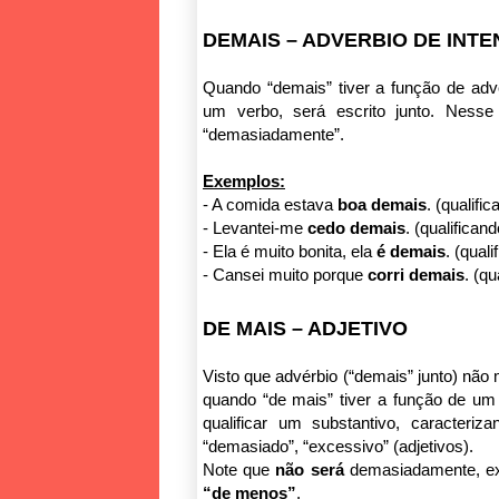
DEMAIS – ADVERBIO DE INT
Quando “demais” tiver a função de advé
um verbo, será escrito junto.
Nesse 
“demasiadamente”.
Exemplos:
- A comida estava
boa demais
. (qualifi
- Levantei-me
cedo demais
. (qualificand
- Ela é muito bonita, ela
é demais
. (qual
- Cansei muito porque
corri demais
. (qu
DE MAIS – ADJETIVO
Visto que advérbio (“demais” junto) não 
quando “de mais” tiver a função de um 
qualificar um substantivo, caracteriz
“demasiado”, “excessivo” (adjetivos).
Note que
não será
demasiadamente, ex
“de menos”
.