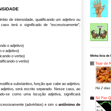
ENSIDADE
rbio de intensidade, qualificando um adjetivo ou
caso terá o significado de “excessivamente”,
cando o adjetivo)
o o adjetivo)
ificando o verbo)
Minha lista de 
alificando o verbo)
Tear de 
modifica substantivo, função que cabe ao adjetivo,
Há 2 dias
adjetivo, será escrito separado.
Nesse caso, ao
ando-se como uma locução adjetiva, significará
Só Faz 
cessivamente (advérbios) e sim o
antônimo de