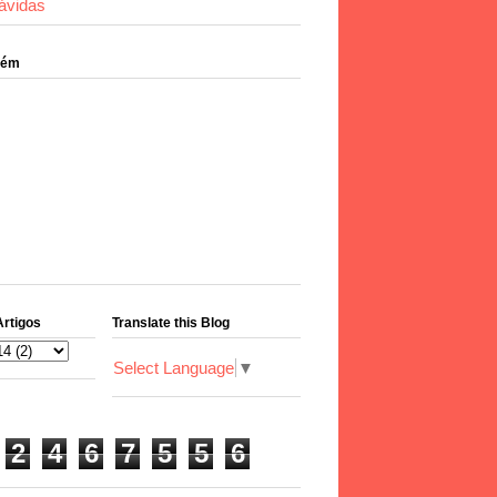
ávidas
bém
Artigos
Translate this Blog
Select Language
▼
2
4
6
7
5
5
6