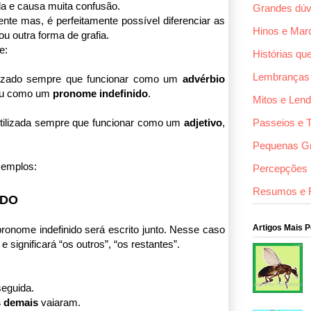
a e causa muita confusão.
Grandes dúv
ente mas, é perfeitamente possível diferenciar as
Hinos e Mar
u outra forma de grafia.
e:
Histórias qu
Lembranças
lizado sempre que funcionar como um
advérbio
 ou como um
pronome indefinido
.
Mitos e Len
utilizada sempre que funcionar como um
adjetivo
,
Passeios e 
Pequenas G
xemplos:
Percepções F
Resumos e 
IDO
Artigos Mais 
ronome indefinido será escrito junto. Nesse caso
e significará “os outros”, “os restantes”.
eguida.
 demais
vaiaram.