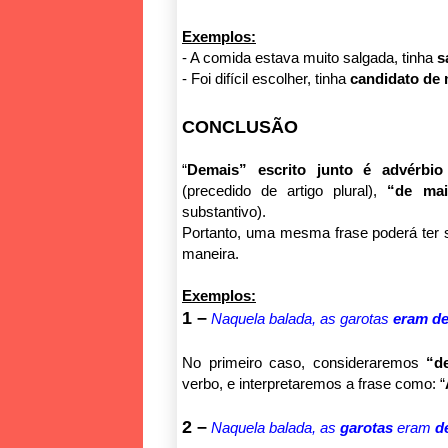
Exemplos:
- A comida estava muito salgada, tinha
s
- Foi difícil escolher, tinha
candidato de 
CONCLUSÃO
“
Demais” escrito junto é advérbio
(precedido de artigo plural),
“
de mai
substantivo).
Portanto, uma mesma frase poderá ter s
maneira.
Exemplos:
1 –
Naquela balada, as garotas
eram d
No primeiro caso, consideraremos
“d
verbo, e interpretaremos a frase como: “
2 –
Naquela balada, as
garotas
eram
d