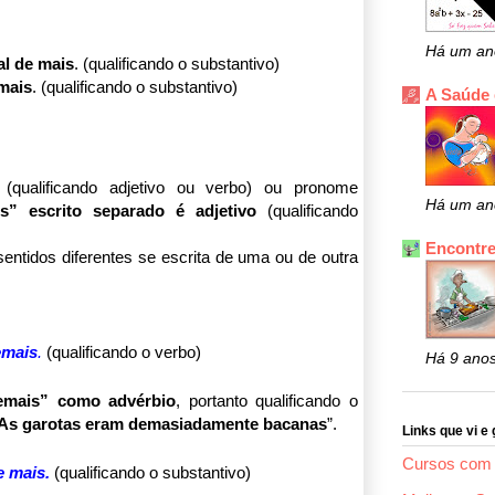
Há um an
al de mais
. (qualificando o substantivo)
mais
. (qualificando o substantivo)
A Saúde
(qualificando adjetivo ou verbo) ou pronome
Há um an
s” escrito separado é adjetivo
(qualificando
Encontre
entidos diferentes se escrita de uma ou de outra
emais
.
(qualificando o verbo)
Há 9 ano
emais” como advérbio
, portanto qualificando o
As
garotas eram demasiadamente bacanas
”.
Links que vi e 
Cursos com 
e mais.
(qualificando o substantivo)