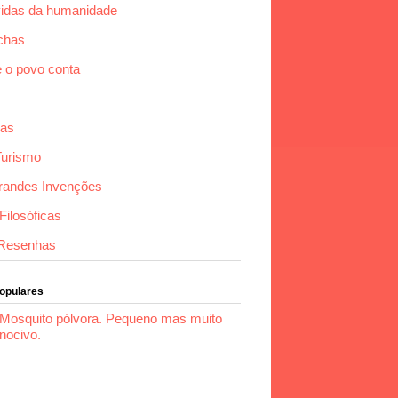
idas da humanidade
chas
e o povo conta
das
Turismo
randes Invenções
ilosóficas
Resenhas
Populares
Mosquito pólvora. Pequeno mas muito
nocivo.