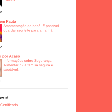
Literais
o
 em Pauta
Amamentação do bebê. É possível
guardar seu leite para amanhã.
o
i por Acaso
Informações sobre Segurança
Alimentar. Sua família segura e
saudável.
s
gostei
Certificado