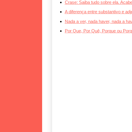
Crase: Saiba tudo sobre ela. Acab
A diferença entre substantivo e adje
Nada a ver, nada haver, nada a ha
Por Que, Por Quê, Porque ou Porq