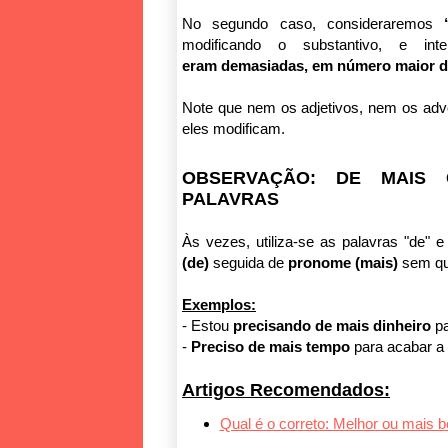
No segundo caso, consideraremos
modificando o substantivo, e in
eram
demasiadas, em número maior d
Note que nem os adjetivos, nem os advé
eles modificam.
OBSERVAÇÃO: DE MAIS 
PALAVRAS
Às vezes, utiliza-se as palavras "de"
(de)
seguida de
pronome (mais)
sem qu
Exemplos:
- Estou
precisando de mais dinheiro
pa
-
Preciso de mais tempo
para acabar a 
Artigos Recomendados:
Qual é o correto: Melhor ou mais