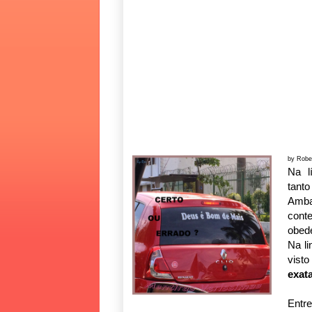
by Robe
Na l
tant
Amba
conte
obede
Na l
vist
exat
Entre