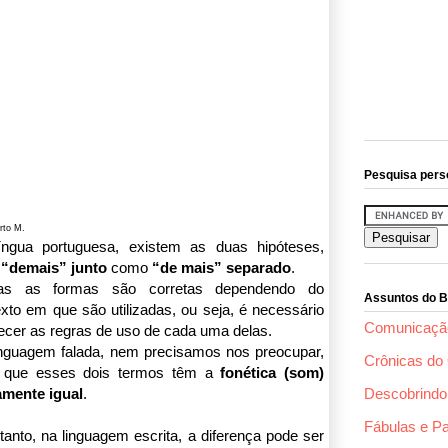
Pesquisa pers
rto M.
íngua portuguesa, existem as duas hipóteses,
o
“demais” junto
como
“de mais” separado
.
s as formas são corretas dependendo do
Assuntos do B
xto em que são utilizadas, ou seja, é necessário
Comunicaçã
cer as regras de uso de cada uma delas.
inguagem falada, nem precisamos nos preocupar,
Crônicas do 
o que esses dois termos têm a
fonética (som)
amente igual
.
Descobrindo 
Fábulas e P
tanto, na linguagem escrita, a diferença pode ser