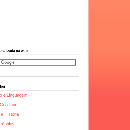
onalizada na web
log
o e Linguagem
Cotidiano
a História
arábolas