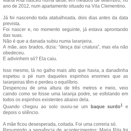
Maria Rita nasceu numa tarde, em meados de setembro, no
ano de 2012, num apartamento situado na Vila Clementino.
Já foi nascendo toda atabalhoada, dois dias antes da data
prevista.
Foi nascer e, no momento seguinte, já estava aprontando
das suas.
Não é que a danada subiu numa laranjeira.
A mãe, aos brados, dizia: “desça daí criatura”, mas ela não
obedeceu.
E adivinhem só? Ela caiu.
Isso mesmo, lá no galho mais alto que havia, a danadinha
espetou o pé num daqueles espinhos enormes que as
laranjeiras têm e perdeu o equilíbrio.
Despencou de uma altura de três metros e meio, veio
caindo como se fosse uma laranja podre, se esfolando em
todos os espinhos existentes abaixo dela.
1
Quando chegou ao solo ouviu-se um
baque surdo
e
depois o silêncio.
A mãe ficou desesperada, coitada. Foi uma correria só.
Resumindo a sequência de acontecimentos: Maria Rita foi