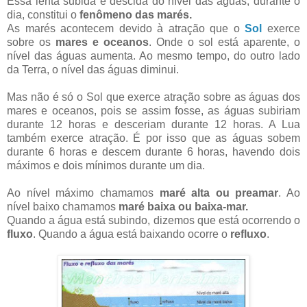
Essa lenta subida e descida do nível das águas, durante o
dia, constitui o
fenômeno das marés.
As marés acontecem devido à atração que o
Sol
exerce
sobre os
mares e oceanos
. Onde o sol está aparente, o
nível das águas aumenta. Ao mesmo tempo, do outro lado
da Terra, o nível das águas diminui.
Mas não é só o Sol que exerce atração sobre as águas dos
mares e oceanos, pois se assim fosse, as águas subiriam
durante 12 horas e desceriam durante 12 horas. A Lua
também exerce atração. É por isso que as águas sobem
durante 6 horas e descem durante 6 horas, havendo dois
máximos e dois mínimos durante um dia.
Ao nível máximo chamamos
maré alta ou preamar
. Ao
nível baixo chamamos
maré baixa ou baixa-mar.
Quando a água está subindo, dizemos que está ocorrendo o
fluxo
. Quando a água está baixando ocorre o
refluxo
.