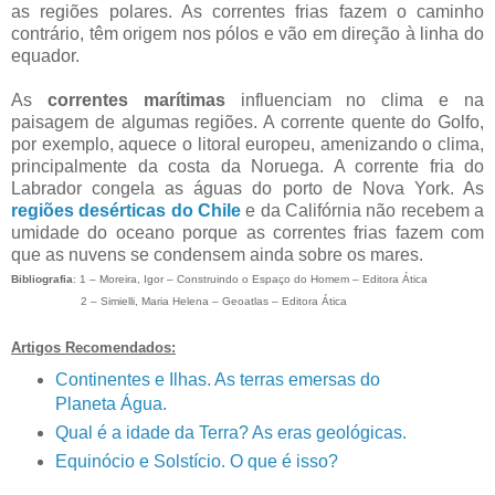
as regiões polares. As correntes frias fazem o caminho
contrário, têm origem nos pólos e vão em direção à linha do
equador.
As
correntes marítimas
influenciam no clima e na
paisagem de algumas regiões. A corrente quente do Golfo,
por exemplo, aquece o litoral europeu, amenizando o clima,
principalmente da costa da Noruega. A corrente fria do
Labrador congela as águas do porto de Nova York. As
regiões desérticas do Chile
e da Califórnia não recebem a
umidade do oceano porque as correntes frias fazem com
que as nuvens se condensem ainda sobre os mares.
Bibliografia
: 1 – Moreira, Igor – Construindo o Espaço do Homem – Editora Ática
2 – Simielli, Maria Helena – Geoatlas – Editora Ática
Artigos Recomendados:
Continentes e Ilhas. As terras emersas do
Planeta Água.
Qual é a idade da Terra? As eras geológicas.
Equinócio e Solstício. O que é isso?