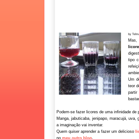
by Telm
Mas, 
licor
diges
tipo 
refei
ambie
Um do
teor 
parti
basta
Podem-se fazer licores de uma infinidade de p
Manga, jabuticaba, jenipapo, maracujá, uva, g
a imaginação vai inventar.
Quem quiser aprender a fazer um delicioso
l
no
meu outro blog
.