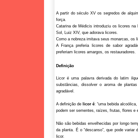
A partir do século XV os segredos de alqui
força.
Catarina de Médicis introduziu os licores n
Sol, Luiz XIV, que adorava licores.
Como a nobreza imitava seus monarcas, os l
A França preferia licores de sabor agrad
preferiam licores amargos, os restauradores.
Definição
Licor é uma palavra derivada do latim
liq
substâncias, dissolver o aroma de planta
agradável.
A definição de
licor é
: “uma bebida alcoólica
podem ser sementes, raízes, frutas, flores e 
Não são bebidas envelhecidas por longo tem
da planta. É o “descanso”, que pode variar 
licor.