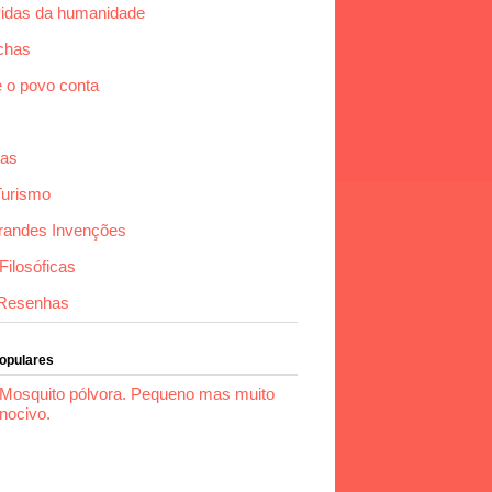
idas da humanidade
chas
e o povo conta
das
Turismo
randes Invenções
ilosóficas
Resenhas
Populares
Mosquito pólvora. Pequeno mas muito
nocivo.