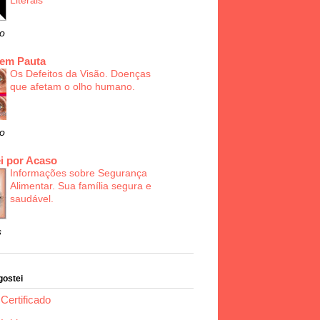
Literais
o
 em Pauta
Os Defeitos da Visão. Doenças
que afetam o olho humano.
o
i por Acaso
Informações sobre Segurança
Alimentar. Sua família segura e
saudável.
s
gostei
Certificado