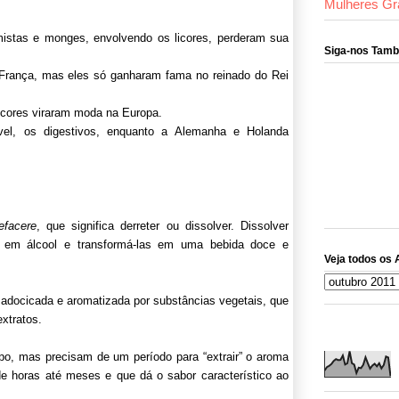
Mulheres Gr
mistas e monges, envolvendo os licores, perderam sua
Siga-nos Tam
a França, mas eles só ganharam fama no reinado do Rei
icores viraram moda na Europa.
ável, os digestivos, enquanto a Alemanha e Holanda
uefacere
, que significa derreter ou dissolver. Dissolver
s em álcool e transformá-las em uma bebida doce e
Veja todos os 
, adocicada e aromatizada por substâncias vegetais, que
extratos.
po, mas precisam de um período para “extrair” o aroma
de horas até meses e que dá o sabor característico ao