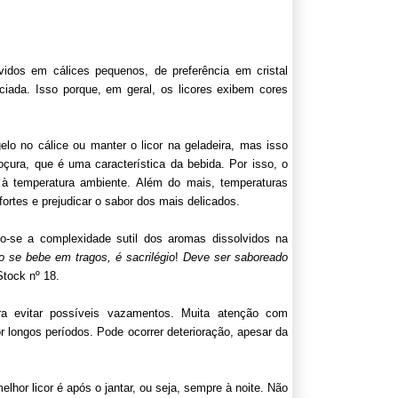
vidos em cálices pequenos, de preferência em cristal
ciada. Isso porque, em geral, os licores exibem cores
lo no cálice ou manter o licor na geladeira, mas isso
çura, que é uma característica da bebida. Por isso, o
s à temperatura ambiente. Além do mais, temperaturas
ortes e prejudicar o sabor dos mais delicados.
do-se a complexidade sutil dos aromas dissolvidos na
o se bebe em tragos, é sacrilégio
!
Deve ser saboreado
Stock nº 18.
ra evitar possíveis vazamentos. Muita atenção com
r longos períodos. Pode ocorrer deterioração, apesar da
elhor licor é após o jantar, ou seja, sempre à noite. Não