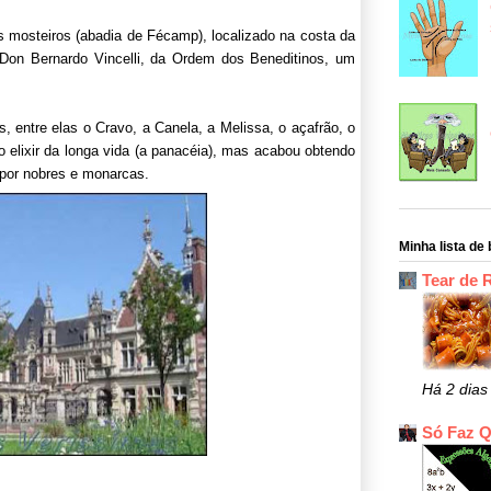
s mosteiros (abadia de Fécamp), localizado na costa da
on Bernardo Vincelli, da Ordem dos Beneditinos, um
s, entre elas o Cravo, a Canela, a Melissa, o açafrão, o
o elixir da longa vida (a panacéia), mas acabou obtendo
 por nobres e monarcas.
Minha lista de 
Tear de 
Há 2 dias
Só Faz 