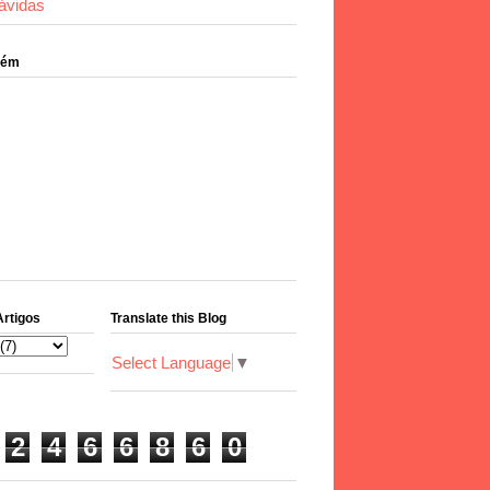
ávidas
bém
Artigos
Translate this Blog
Select Language
▼
2
4
6
6
8
6
0