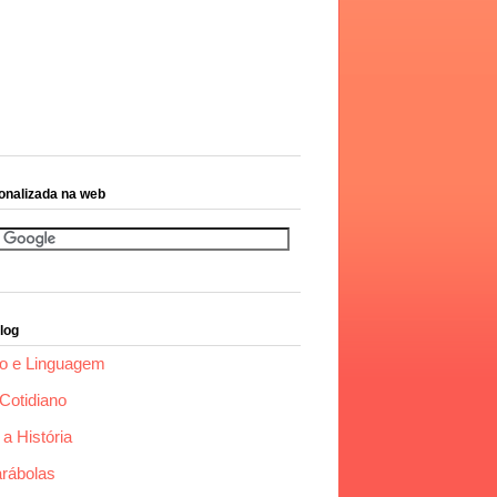
onalizada na web
log
o e Linguagem
Cotidiano
a História
arábolas