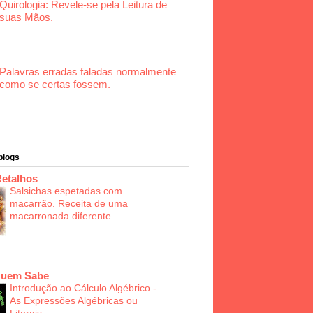
Quirologia: Revele-se pela Leitura de
suas Mãos.
Palavras erradas faladas normalmente
como se certas fossem.
blogs
Retalhos
Salsichas espetadas com
macarrão. Receita de uma
macarronada diferente.
Quem Sabe
Introdução ao Cálculo Algébrico -
As Expressões Algébricas ou