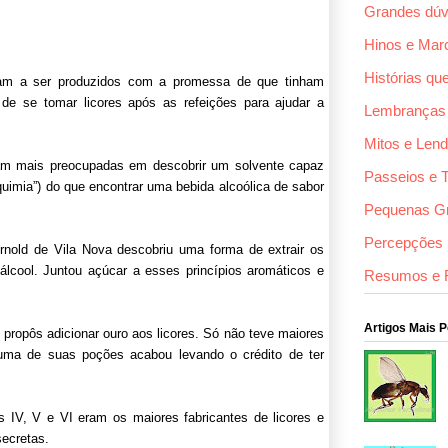
Grandes dúv
Hinos e Mar
Histórias qu
ram a ser produzidos com a promessa de que tinham
de se tomar licores após as refeições para ajudar a
Lembranças
Mitos e Len
avam mais preocupadas em descobrir um solvente capaz
Passeios e 
uimia”) do que encontrar uma bebida alcoólica de sabor
Pequenas G
Percepções F
old de Vila Nova descobriu uma forma de extrair os
álcool. Juntou açúcar a esses princípios aromáticos e
Resumos e 
Artigos Mais 
 propôs adicionar ouro aos licores. Só não teve maiores
uma de suas poções acabou levando o crédito de ter
 IV, V e VI eram os maiores fabricantes de licores e
secretas.