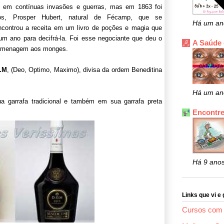
o em contínuas invasões e guerras, mas em 1863 foi
os, Prosper Hubert, natural de Fécamp, que se
Há um an
ncontrou a receita em um livro de poções e magia que
 um ano para decifrá-la. Foi esse negociante que deu o
A Saúde
 homenagem aos monges.
.M
, (Deo, Optimo, Maximo), divisa da ordem Beneditina
Há um an
 garrafa tradicional e também em sua garrafa preta
Encontre
Há 9 ano
Links que vi e 
Cursos com 