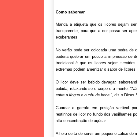
Como saborear
Manda a etiqueta que os licores sejam ser
transparente, para que a cor possa ser apre
exuberantes.
No verão pode ser colocada uma pedra de ge
poderia quebrar um pouco a impressão de do
tradicional é que os licores sejam servido
extremas podem amenizar o sabor de licores f
O licor deve ser bebido devagar, saborean
bebida, relaxando-se o corpo e a mente. “
Nã
entre a língua e o céu da boca.
”, diz o Dicas 
Guardar a garrafa em posição vertical pa
restinhos de licor no fundo dos vasilhames po
alta concentração de açúcar.
A hora certa de servir um pequeno cálice do m