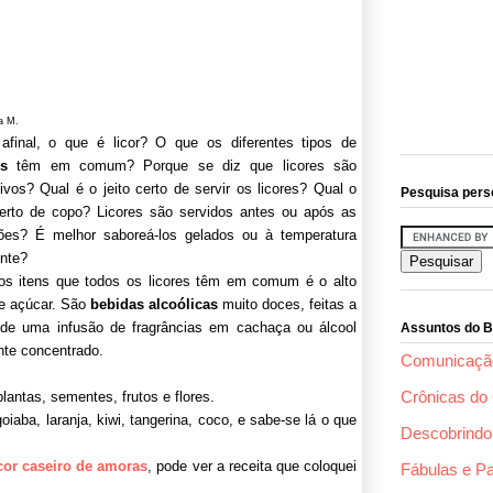
a M.
afinal, o que é licor? O que os diferentes tipos de
es
têm em comum? Porque se diz que licores são
tivos? Qual é o jeito certo de servir os licores? Qual o
Pesquisa pers
certo de copo? Licores são servidos antes ou após as
ções? É melhor saboreá-los gelados ou à temperatura
nte?
s itens que todos os licores têm em comum é o alto
de açúcar. São
bebidas alcoólicas
muito doces, feitas a
r de uma infusão de fragrâncias em cachaça ou álcool
Assuntos do B
nte concentrado.
Comunicaçã
Crônicas do 
lantas, sementes, frutos e flores.
oiaba, laranja, kiwi, tangerina, coco, e sabe-se lá o que
Descobrindo 
icor caseiro de amoras
, pode ver a receita que coloquei
Fábulas e P