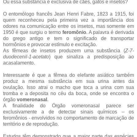
Ou essa substância é exclusiva de cães, gatos e insetos?
O entomólogo francês Jean Henri Fabre, 1823 a 1915, foi
quem reconheceu pela primeira vez a importância dos
odores na comunicação entre os insetos, mas somente em
1950 é que surgiu o termo
feromônio
. A palavra é derivada
do grego antigo e tem o significado de transportar
hormônios e provocar estímulo e excitação.
As fêmeas de insetos produzem uma substância (
Z-7-
duodecenil-1-acetato
) que sinaliza a predisposição ao
acasalamento.
Interessante é que a fêmea do elefante asiático também
produz a mesma substância em sua urina antes da
ovulação. Isso atrai o macho que toca a urina com sua
tromba e a deposita no céu da boca, onde se encontra o
órgão
vomeronasal
.
A finalidade do Órgão vomeronasal parece ser
exclusivamente a de detectar sinais químicos – os
feromônios - envolvidos no comportamento de marcação de
território e de reprodução.
Estudos têm demonstrado que a maior parte das espécies