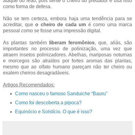
ataque do leão, pois sente o cheiro do predador e usa isso
como forma de defesa.
Não se tem certeza, embora haja uma tendência para se
acreditar, que
o cheiro de cada um
é como uma marca
pessoal como se fosse uma impressão digital.
As plantas também
liberam feromônios
, que, aliás, são
importantes no processo de polinização, uma vez que
atraem insetos polinizadores. Abelhas, mariposas noturnas
e morcegos são atraídos por fortes aromas das plantas,
mesmo que ao olfato humano pareçam não ter cheiro ou
exalem cheiros desagradáveis.
Artigos Recomendados:
Como nasceu o famoso Sanduiche “Bauru”
Como foi descoberta a pipoca?
Equinócio e Solstício. O que é isso?