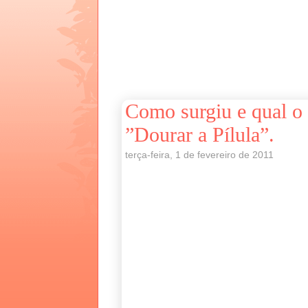
Como surgiu e qual o 
”Dourar a Pílula”.
terça-feira, 1 de fevereiro de 2011