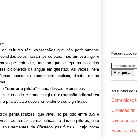
a M.
 as culturas têm
expressões
que são perfeitamente
Pesquisa pers
eendidas pelos habitantes do país, mas um estrangeiro
consegue entender, mesmo que esteja munido dos
res dicionários da língua em questão. Às vezes, nem
óprios habitantes conseguem explicar, direito, certas
ras
.
rmo
“dourar a pílula”
é uma dessas expressões.
Assuntos do B
 ver quando e como surgiu a
expressão
idiomática
Comunicaçã
r a pílula”
,
para depois entender o seu significado.
Crônicas do 
dico
persa
Rhazés, que viveu no período entre 865 e
Descobrindo 
revestir as formas farmacêuticas sólidas ou
pílulas
, para
tilizou sementes de
Plantago pssylium L
., cujo nome
Fábulas e P