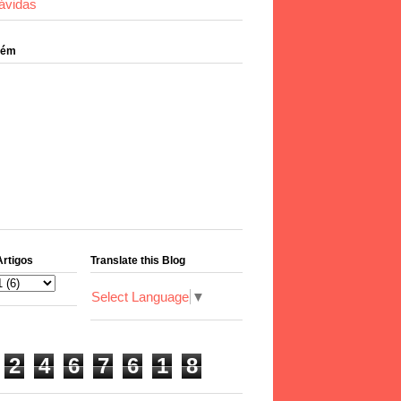
ávidas
bém
Artigos
Translate this Blog
Select Language
▼
2
4
6
7
6
1
8