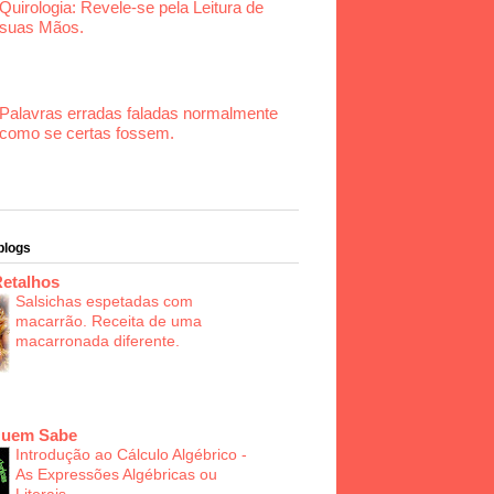
Quirologia: Revele-se pela Leitura de
suas Mãos.
Palavras erradas faladas normalmente
como se certas fossem.
blogs
Retalhos
Salsichas espetadas com
macarrão. Receita de uma
macarronada diferente.
Quem Sabe
Introdução ao Cálculo Algébrico -
As Expressões Algébricas ou