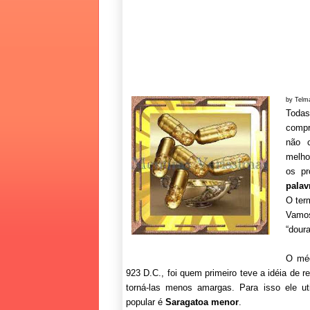
by Telm
Todas
compr
não 
melho
os pr
palav
O te
Vamos
“doura
O mé
923 D.C., foi quem primeiro teve a idéia de 
torná-las menos amargas. Para isso ele u
popular é
Saragatoa menor
.