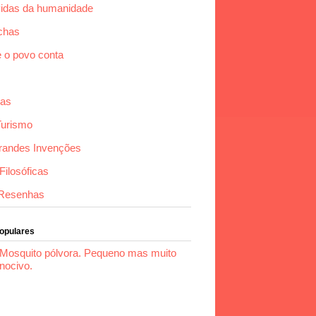
idas da humanidade
chas
e o povo conta
das
Turismo
randes Invenções
ilosóficas
Resenhas
Populares
Mosquito pólvora. Pequeno mas muito
nocivo.