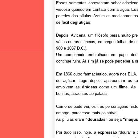
Essas sementes apresentam sabor adocicado
viscosa quando em contato com a água. Essa
paredes das pílulas. Assim os medicamento
de fácil
deglutição
.
Depois, Avicena, um filósofo persa muito p
várias outras ciências, empregou folhas de o
980 e 1037 D.C.).
Um comprimido embrulhado em papel doura
continue ruim. Aí sim já se pode perceber a 
Em 1866 outro farmacêutico, agora nos EUA, na
de açúcar. Logo depois apareceram os c
envolvem as
drágeas
como um filme. As pí
bonitas, atraentes ao paladar.
Como se pode ver, os três personagens histó
amarga, parecesse mais palatável.
As pílulas eram
“douradas”
ou seja
“maqui
Por tudo isso, hoje, a
expressão
“dourar a 