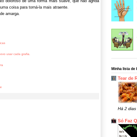
to doloroso de uma forma mais suave, que não agrida
uma coisa para torná-la mais atraente.
ade amarga.
icas
vo usar cada grafia.
ra
Minha lista de 
Tear de 
ne
Há 2 dias
Só Faz 