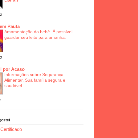
Literais
o
 em Pauta
Amamentação do bebê. É possível
guardar seu leite para amanhã.
o
i por Acaso
Informações sobre Segurança
Alimentar. Sua família segura e
saudável.
s
gostei
Certificado