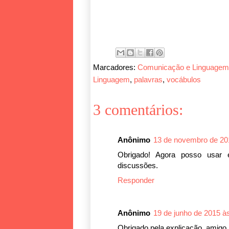
Marcadores:
Comunicação e Linguagem
Linguagem
,
palavras
,
vocábulos
3 comentários:
Anônimo
13 de novembro de 20
Obrigado! Agora posso usar 
discussões.
Responder
Anônimo
19 de junho de 2015 à
Obrigado pela explicação, amigo.