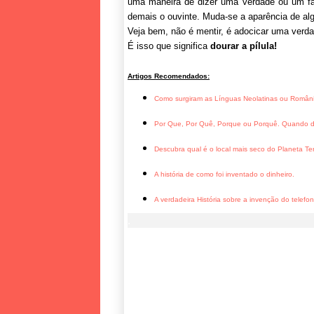
uma maneira de dizer uma verdade ou um fa
demais o ouvinte. Muda-se a aparência de alg
Veja bem, não é mentir, é adocicar uma verd
É isso que significa
dourar a pílula!
Artigos Recomendados:
Como surgiram as Línguas Neolatinas ou Român
Por Que, Por Quê, Porque ou Porquê. Quando de
Descubra qual é o local mais seco do Planeta Ter
A história de como foi inventado o dinheiro.
A verdadeira História sobre a invenção do telefo
.