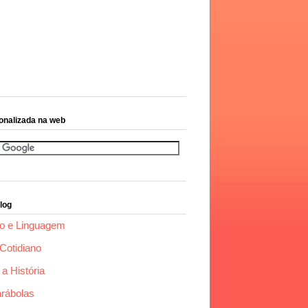
onalizada na web
log
o e Linguagem
Cotidiano
a História
arábolas