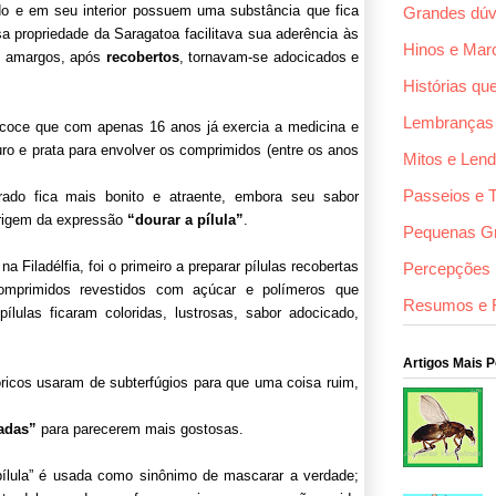
 e em seu interior possuem uma substância que fica
Grandes dúv
 propriedade da Saragatoa facilitava sua aderência às
Hinos e Mar
s amargos, após
recobertos
, tornavam-se adocicados e
Histórias qu
Lembranças
recoce que com apenas 16 anos já exercia a medicina e
uro e prata para envolver os comprimidos (entre os anos
Mitos e Len
Passeios e 
do fica mais bonito e atraente, embora seu sabor
origem da expressão
“dourar a pílula”
.
Pequenas G
 Filadélfia, foi o primeiro a preparar pílulas recobertas
Percepções F
omprimidos revestidos com açúcar e polímeros que
Resumos e 
lulas ficaram coloridas, lustrosas, sabor adocicado,
Artigos Mais 
ricos usaram de subterfúgios para que uma coisa ruim,
adas”
para parecerem mais gostosas.
pílula” é usada como sinônimo de mascarar a verdade;