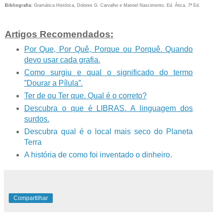
Bibliografia:
Gramática Histórica, Dolores G. Carvalho e Manoel Nascimento, Ed. Ática, 7ª Ed.
Artigos Recomendados:
Por Que, Por Quê, Porque ou Porquê. Quando
devo usar cada grafia.
Como surgiu e qual o significado do termo
”Dourar a Pílula”.
Ter de ou Ter que. Qual é o correto?
Descubra o que é LIBRAS. A linguagem dos
surdos.
Descubra qual é o local mais seco do Planeta
Terra
A história de como foi inventado o dinheiro.
Compartilhar