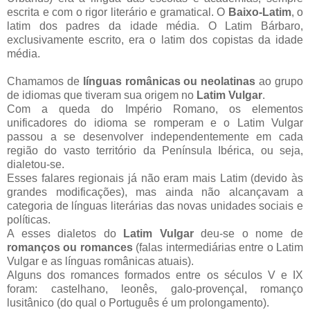
escrita e com o rigor literário e gramatical. O
Baixo-Latim
, o
latim dos padres da idade média. O Latim Bárbaro,
exclusivamente escrito, era o latim dos copistas da idade
média.
Chamamos de
línguas românicas ou neolatinas
ao grupo
de idiomas que tiveram sua origem no
Latim Vulgar
.
Com a queda do Império Romano, os elementos
unificadores do idioma se romperam e o Latim Vulgar
passou a se desenvolver independentemente em cada
região do vasto território da Península Ibérica, ou seja,
dialetou-se.
Esses falares regionais já não eram mais Latim (devido às
grandes modificações), mas ainda não alcançavam a
categoria de línguas literárias das novas unidades sociais e
políticas.
A esses dialetos do
Latim Vulgar
deu-se o nome de
romanços ou romances
(falas intermediárias entre o Latim
Vulgar e as línguas românicas atuais).
Alguns dos romances formados entre os séculos V e IX
foram: castelhano, leonês, galo-provençal, romanço
lusitânico (do qual o Português é um prolongamento).