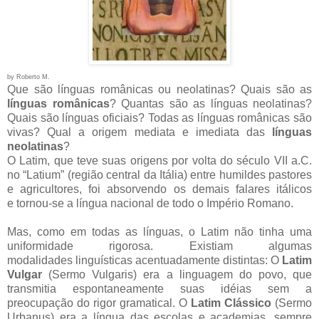
by Roberto M.
Que são línguas românicas ou neolatinas? Quais são as
línguas românicas
? Quantas são as línguas neolatinas?
Quais são línguas oficiais? Todas as línguas românicas são
vivas? Qual a origem mediata e imediata das
línguas
neolatinas
?
O Latim, que teve suas origens por volta do século VII a.C.
no “Latium” (região central da Itália) entre humildes pastores
e agricultores, foi absorvendo os demais falares itálicos
e
tornou-se a língua nacional de todo o Império Romano.
Mas, como em todas as línguas, o Latim não tinha uma
uniformidade rigorosa. Existiam algumas
modalidades linguísticas acentuadamente distintas: O
Latim
Vulgar
(Sermo Vulgaris) era a linguagem do povo, que
transmitia espontaneamente suas idéias sem a
preocupação do rigor gramatical. O
Latim Clássico
(Sermo
Urbanus) era a língua das escolas e academias, sempre