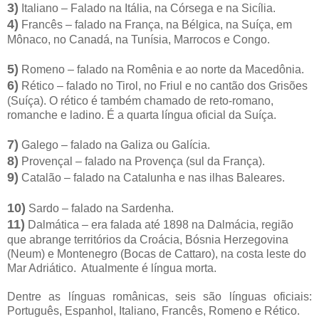
3)
Italiano – Falado na Itália, na Córsega e na Sicília.
4)
Francês – falado na França, na Bélgica, na Suíça, em
Mônaco, no Canadá, na Tunísia, Marrocos e Congo.
5)
Romeno – falado na Romênia e ao norte da Macedônia.
6)
Rético – falado no Tirol, no Friul e no cantão dos Grisões
(Suíça). O rético é também chamado de reto-romano,
romanche e ladino. É a quarta língua oficial da Suíça.
7)
Galego – falado na Galiza ou Galícia.
8)
Provençal – falado na Provença (sul da França).
9)
Catalão – falado na Catalunha e nas ilhas Baleares.
10)
Sardo – falado na Sardenha.
11)
Dalmática – era falada até 1898 na Dalmácia, região
que abrange territórios da Croácia, Bósnia Herzegovina
(Neum) e Montenegro (Bocas de Cattaro), na costa leste do
Mar Adriático. Atualmente é língua morta.
Dentre as línguas românicas, seis são línguas oficiais:
Português, Espanhol, Italiano, Francês, Romeno e Rético.