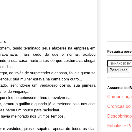
rto M.
mem, tendo terminado seus afazeres na empresa em
Pesquisa pers
trabalhava, mais cedo do que o normal, acabou
ndo a sua casa muito antes do que costumava chegar
 os dias.
egar, ao invés de surpreender a esposa, foi ele quem se
eendeu: sua mulher estava na cama com outro...
tado, sentindo-se um verdadeiro
corno
, sua primeira
Assuntos do B
o foi de vingança.
Comunicaçã
ue eles percebessem, tirou o revólver da
ra, armou o gatilho e quando já ia metendo bala nos dois
Crônicas do 
res parou um pouco para raciocinar.
Descobrindo 
havia melhorado nos últimos tempos.
Fábulas e P
ar vestidos, jóias e sapatos, apesar de todos os dias