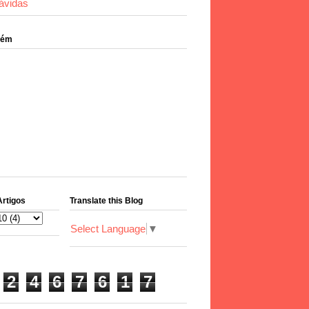
ávidas
bém
Artigos
Translate this Blog
Select Language
▼
2
4
6
7
6
1
7