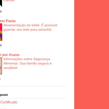
Literais
o
 em Pauta
Amamentação do bebê. É possível
guardar seu leite para amanhã.
o
i por Acaso
Informações sobre Segurança
Alimentar. Sua família segura e
saudável.
s
gostei
Certificado