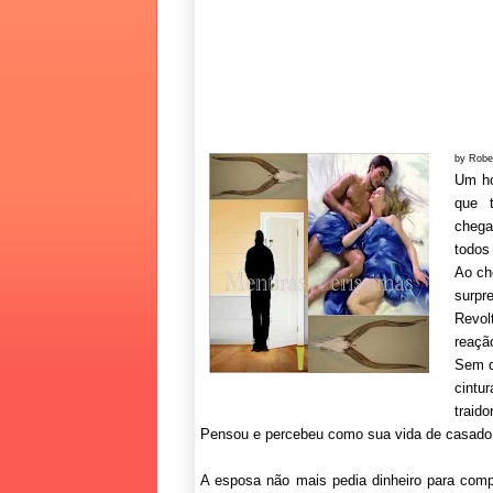
by Robe
Um ho
que 
chega
todos
Ao ch
surpr
Revol
reaçã
Sem q
cintu
traido
Pensou e percebeu como sua vida de casado 
A esposa não mais pedia dinheiro para compr