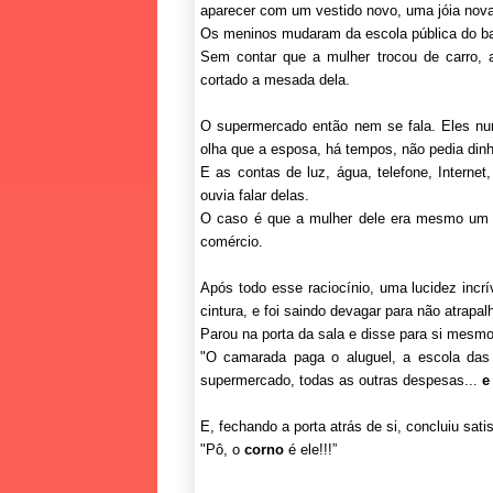
aparecer com um vestido novo, uma jóia nov
Os meninos mudaram da escola pública do bair
Sem contar que a mulher trocou de carro, 
cortado a mesada dela.
O supermercado então nem se fala. Eles nun
olha que a esposa, há tempos, não pedia dinh
E as contas de luz, água, telefone, Internet
ouvia falar delas.
O caso é que a mulher dele era mesmo um a
comércio.
Após todo esse raciocínio, uma lucidez inc
cintura, e foi saindo devagar para não atrapal
Parou na porta da sala e disse para si mesmo
"O camarada paga o aluguel, a escola das 
supermercado, todas as outras despesas...
e
E, fechando a porta atrás de si, concluiu satis
"Pô, o
corno
é ele!!!”