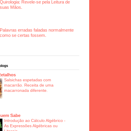
Quirologia: Revele-se pela Leitura de
suas Mãos.
Palavras erradas faladas normalmente
como se certas fossem.
blogs
Retalhos
Salsichas espetadas com
macarrão. Receita de uma
macarronada diferente.
Quem Sabe
Introdução ao Cálculo Algébrico -
As Expressões Algébricas ou