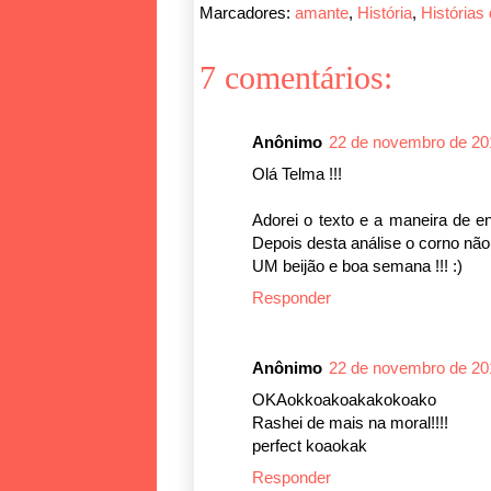
Marcadores:
amante
,
História
,
Histórias
7 comentários:
Anônimo
22 de novembro de 20
Olá Telma !!!
Adorei o texto e a maneira de e
Depois desta análise o corno não
UM beijão e boa semana !!! :)
Responder
Anônimo
22 de novembro de 20
OKAokkoakoakakokoako
Rashei de mais na moral!!!!
perfect koaokak
Responder