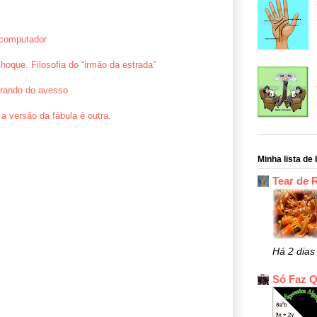
 computador
hoque. Filosofia do “irmão da estrada”
irando do avesso
a versão da fábula é outra.
Minha lista de 
Tear de 
Há 2 dias
Só Faz 