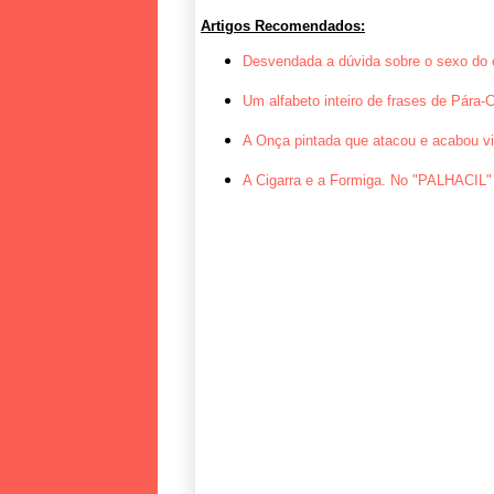
Artigos Recomendados:
Desvendada a dúvida sobre o sexo do
Um alfabeto inteiro de frases de Pára-C
A Onça pintada que atacou e acabou v
A Cigarra e a Formiga. No "PALHACIL" 
.