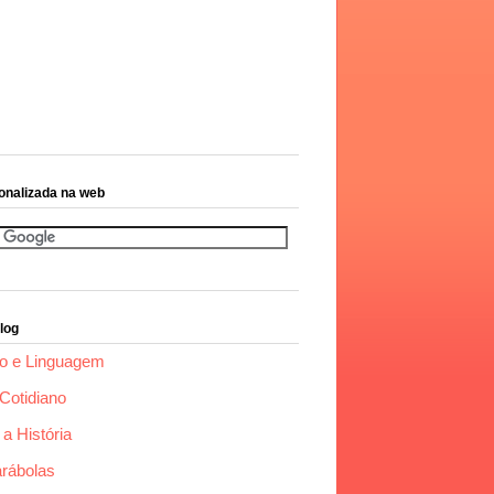
onalizada na web
log
o e Linguagem
Cotidiano
a História
arábolas