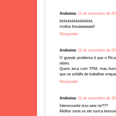
Anônimo
22 de novembro de 20
kkkkkkkkkkkkkkkk
muitoo bouaaaaaaa!!
Responder
Anônimo
22 de novembro de 20
O grande problema é que o Rica
otário.
Quem arca com TPM, mau humor, 
que se esfalfa de trabalhar enqua
Responder
Anônimo
22 de novembro de 20
Interessante isso aew ne???
Melhor seria se ele nunca tivesse 