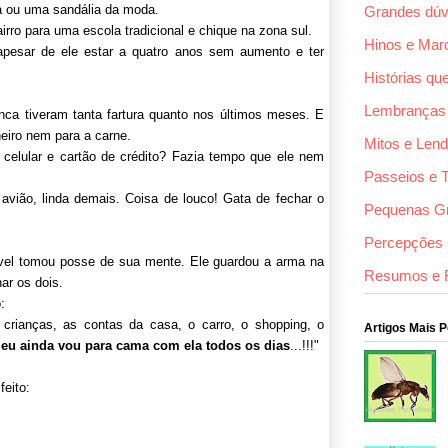
a ou uma sandália da moda.
Grandes dúv
ro para uma escola tradicional e chique na zona sul.
Hinos e Mar
apesar de ele estar a quatro anos sem aumento e ter
Histórias qu
Lembranças
ca tiveram tanta fartura quanto nos últimos meses. E
eiro nem para a carne.
Mitos e Len
, celular e cartão de crédito? Fazia tempo que ele nem
Passeios e 
vião, linda demais. Coisa de louco! Gata de fechar o
Pequenas G
Percepções F
rível tomou posse de sua mente. Ele guardou a arma na
Resumos e 
har os dois.
:
crianças, as contas da casa, o carro, o shopping, o
Artigos Mais 
 eu ainda vou para cama com ela todos os dias
...!!!"
feito: