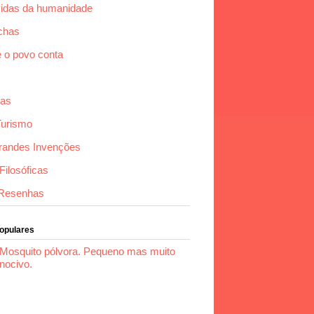
idas da humanidade
chas
e o povo conta
das
Turismo
randes Invenções
ilosóficas
Resenhas
Populares
Mosquito pólvora. Pequeno mas muito
nocivo.