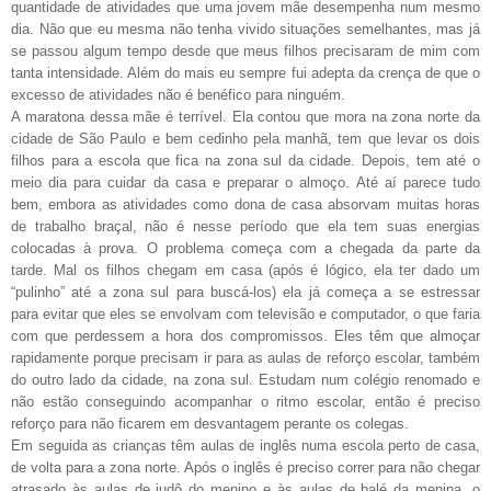
quantidade de atividades que uma jovem mãe desempenha num mesmo
dia. Não que eu mesma não tenha vivido situações semelhantes, mas já
se passou algum tempo desde que meus filhos precisaram de mim com
tanta intensidade. Além do mais eu sempre fui adepta da crença de que o
excesso de atividades não é benéfico para ninguém.
A maratona dessa mãe é terrível. Ela contou que mora na zona norte da
cidade de São Paulo e bem cedinho pela manhã, tem que levar os dois
filhos para a escola que fica na zona sul da cidade. Depois, tem até o
meio dia para cuidar da casa e preparar o almoço. Até aí parece tudo
bem, embora as atividades como dona de casa absorvam muitas horas
de trabalho braçal, não é nesse período que ela tem suas energias
colocadas à prova. O problema começa com a chegada da parte da
tarde. Mal os filhos chegam em casa (após é lógico, ela ter dado um
“pulinho” até a zona sul para buscá-los) ela já começa a se estressar
para evitar que eles se envolvam com televisão e computador, o que faria
com que perdessem a hora dos compromissos. Eles têm que almoçar
rapidamente porque precisam ir para as aulas de reforço escolar, também
do outro lado da cidade, na zona sul. Estudam num colégio renomado e
não estão conseguindo acompanhar o ritmo escolar, então é preciso
reforço para não ficarem em desvantagem perante os colegas.
Em seguida as crianças têm aulas de inglês numa escola perto de casa,
de volta para a zona norte. Após o inglês é preciso correr para não chegar
atrasado às aulas de judô do menino e às aulas de balé da menina, o