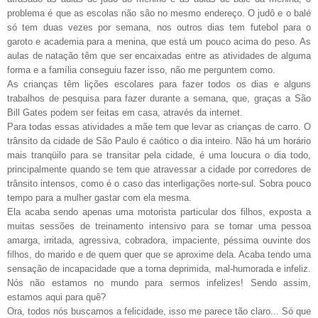
problema é que as escolas não são no mesmo endereço. O judô e o balé
só tem duas vezes por semana, nos outros dias tem futebol para o
garoto e academia para a menina, que está um pouco acima do peso. As
aulas de natação têm que ser encaixadas entre as atividades de alguma
forma e a família conseguiu fazer isso, não me perguntem como.
As crianças têm lições escolares para fazer todos os dias e alguns
trabalhos de pesquisa para fazer durante a semana, que, graças a São
Bill Gates podem ser feitas em casa, através da internet.
Para todas essas atividades a mãe tem que levar as crianças de carro. O
trânsito da cidade de São Paulo é caótico o dia inteiro. Não há um horário
mais tranqüilo para se transitar pela cidade, é uma loucura o dia todo,
principalmente quando se tem que atravessar a cidade por corredores de
trânsito intensos, como é o caso das interligações norte-sul. Sobra pouco
tempo para a mulher gastar com ela mesma.
Ela acaba sendo apenas uma motorista particular dos filhos, exposta a
muitas sessões de treinamento intensivo para se tornar uma pessoa
amarga, irritada, agressiva, cobradora, impaciente, péssima ouvinte dos
filhos, do marido e de quem quer que se aproxime dela. Acaba tendo uma
sensação de incapacidade que a torna deprimida, mal-humorada e infeliz.
Nós não estamos no mundo para sermos infelizes! Sendo assim,
estamos aqui para quê?
Ora, todos nós buscamos a felicidade, isso me parece tão claro... Só que