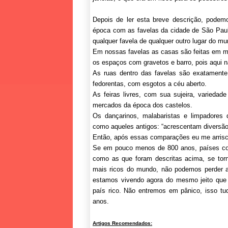
Depois de ler esta breve descrição, podem
época com as favelas da cidade de São Paul
qualquer favela de qualquer outro lugar do mu
Em nossas favelas as casas são feitas em ma
os espaços com gravetos e barro, pois aqui nã
As ruas dentro das favelas são exatamente
fedorentas, com esgotos a céu aberto.
As feiras livres, com sua sujeira, variedad
mercados da época dos castelos.
Os dançarinos, malabaristas e limpadores 
como aqueles antigos: “acrescentam diversão
Então, após essas comparações eu me arrisco
Se em pouco menos de 800 anos, países com
como as que foram descritas acima, se tor
mais ricos do mundo, não podemos perder 
estamos vivendo agora do mesmo jeito que 
país rico. Não entremos em pânico, isso t
anos.
Artigos Recomendados: