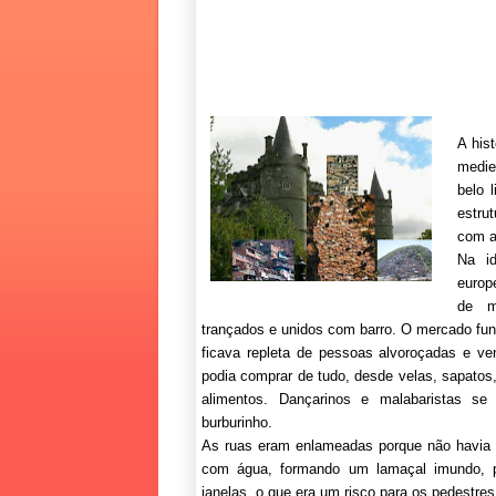
A his
mediev
belo 
estru
com a
Na i
europ
de m
trançados e unidos com barro. O mercado fun
ficava repleta de pessoas alvoroçadas e ve
podia comprar de tudo, desde velas, sapatos, 
alimentos. Dançarinos e malabaristas se
burburinho.
As ruas eram enlameadas porque não havia 
com água, formando um lamaçal imundo, po
janelas, o que era um risco para os pedestres