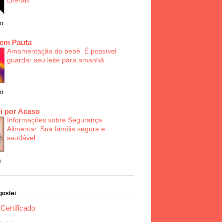
Literais
o
 em Pauta
Amamentação do bebê. É possível
guardar seu leite para amanhã.
o
i por Acaso
Informações sobre Segurança
Alimentar. Sua família segura e
saudável.
s
gostei
Certificado