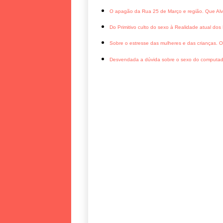
O apagão da Rua 25 de Março e região. Que Alv
Do Primitivo culto do sexo à Realidade atual dos 
Sobre o estresse das mulheres e das crianças. O
Desvendada a dúvida sobre o sexo do computad