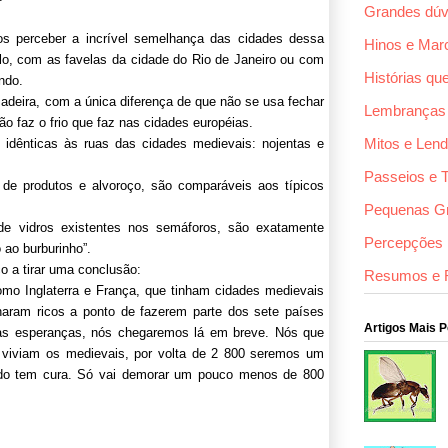
Grandes dúv
os perceber a incrível semelhança das cidades dessa
Hinos e Mar
o, com as favelas da cidade do Rio de Janeiro ou com
Histórias qu
ndo.
deira, com a única diferença de que não se usa fechar
Lembranças
o faz o frio que faz nas cidades européias.
Mitos e Len
 idênticas às ruas das cidades medievais: nojentas e
Passeios e 
e de produtos e alvoroço, são comparáveis aos típicos
Pequenas G
de vidros existentes nos semáforos, são exatamente
Percepções F
 ao burburinho”.
 a tirar uma conclusão:
Resumos e 
o Inglaterra e França, que tinham cidades medievais
naram ricos a ponto de fazerem parte dos sete países
Artigos Mais 
as esperanças, nós chegaremos lá em breve. Nós que
viviam os medievais, por volta de 2 800 seremos um
udo tem cura. Só vai demorar um pouco menos de 800