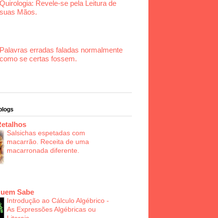
Quirologia: Revele-se pela Leitura de
suas Mãos.
Palavras erradas faladas normalmente
como se certas fossem.
blogs
Retalhos
Salsichas espetadas com
macarrão. Receita de uma
macarronada diferente.
Quem Sabe
Introdução ao Cálculo Algébrico -
As Expressões Algébricas ou