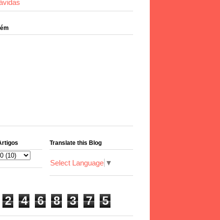
ávidas
bém
Artigos
Translate this Blog
Select Language
▼
2
4
6
8
3
7
5