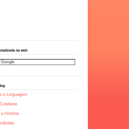
onalizada na web
log
o e Linguagem
Cotidiano
a História
arábolas