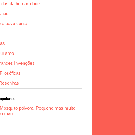
idas da humanidade
chas
e o povo conta
das
Turismo
randes Invenções
ilosóficas
Resenhas
Populares
Mosquito pólvora. Pequeno mas muito
nocivo.