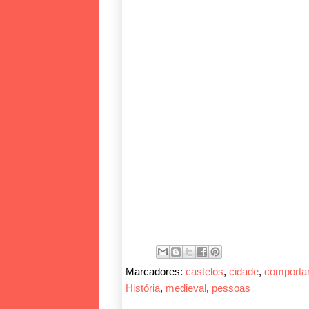
Marcadores:
castelos
,
cidade
,
comporta
História
,
medieval
,
pessoas