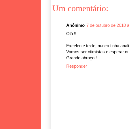
Um comentário:
Anônimo
7 de outubro de 2010 
Olá !!
Excelente texto, nunca tinha ana
Vamos ser otimistas e esperar qu
Grande abraço !
Responder