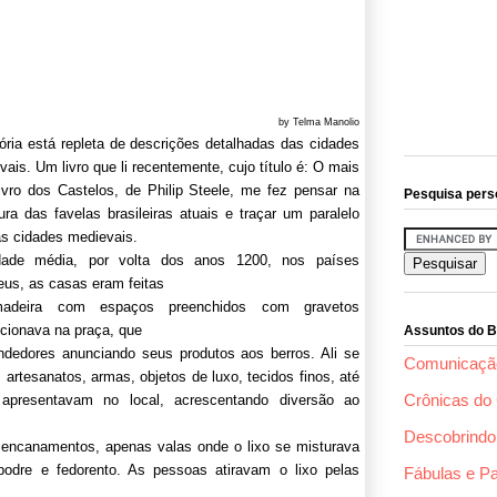
by Telma Manolio
tória está repleta de descrições detalhadas das cidades
ais. Um livro que li recentemente, cujo título é: O mais
livro dos Castelos, de Philip Steele, me fez pensar na
Pesquisa pers
tura das favelas brasileiras atuais e traçar um paralelo
s cidades medievais.
dade média, por volta dos anos 1200, nos
países
eus, as casas eram feitas
adeira com espaços preenchidos com gravetos
cionava na praça, que
Assuntos do B
ndedores anunciando seus produtos aos berros. Ali se
Comunicaçã
artesanatos, armas, objetos de luxo, tecidos finos, até
Crônicas do 
 apresentavam no local, acrescentando diversão ao
Descobrindo 
encanamentos, apenas valas onde o lixo se misturava
dre e fedorento. As pessoas atiravam o lixo pelas
Fábulas e P
.