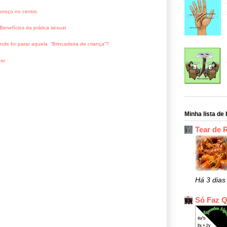
oroço no centro.
Benefícios da prática sexual
nde foi parar aquela “Brincadeira de criança”?
or
Minha lista de 
Tear de 
Há 3 dias
Só Faz 