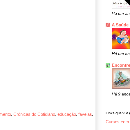
Há um an
A Saúde
Há um an
Encontre
Há 9 ano
Links que vi e 
mento
,
Crônicas do Cotidiano
,
educação
,
favelas
,
Cursos com 