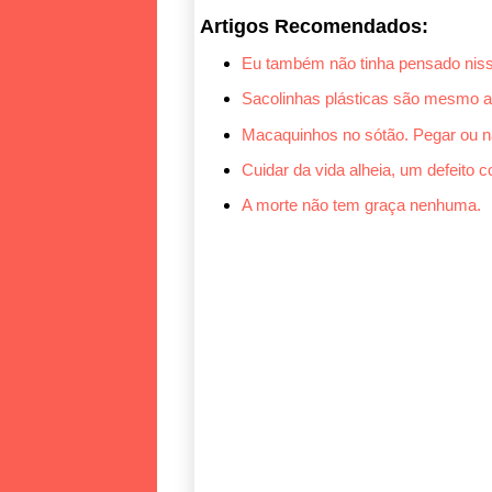
Artigos Recomendados:
Eu também não tinha pensado niss
Sacolinhas plásticas são mesmo al
Macaquinhos no sótão. Pegar ou nã
Cuidar da vida alheia, um defeito 
A morte não tem graça nenhuma.