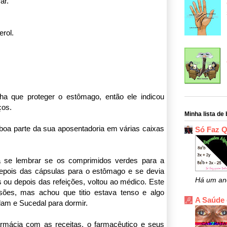
ar.
erol.
a que proteger o estômago, então ele indicou
ços.
Minha lista de 
 boa parte da sua aposentadoria em várias caixas
Só Faz 
a se lembrar se os comprimidos verdes para a
depois das cápsulas para o estômago e se devia
Há um an
 ou depois das refeições, voltou ao médico. Este
sões, mas achou que titio estava tenso e algo
A Saúde
olam e Sucedal para dormir.
armácia com as receitas, o farmacêutico e seus