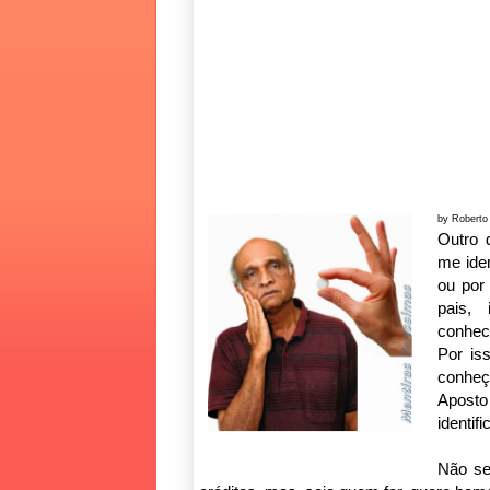
by Roberto
Outro 
me iden
ou por
pais, 
conhec
Por is
conhe
Aposto
identif
Não se