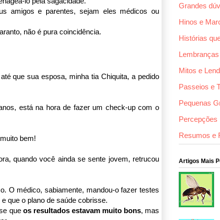
enageá-lo pela sagacidade.
Grandes dúv
us amigos e parentes, sejam eles médicos ou
Hinos e Mar
ranto, não é pura coincidência.
Histórias qu
Lembranças
Mitos e Len
até que sua esposa, minha tia Chiquita, a pedido
Passeios e 
Pequenas G
 anos, está na hora de fazer um check-up com o
Percepções F
Resumos e 
 muito bem!
ora, quando você ainda se sente jovem, retrucou
Artigos Mais 
co. O médico, sabiamente, mandou-o fazer testes
o e que o plano de saúde cobrisse.
sse que
os resultados estavam muito bons
, mas