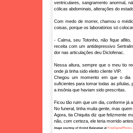
ventriculares, sangramento anormal, náus
cólicas abdominais, alterações do estad
Com medo de morrer, chamou o médico
coisas, porque os laboratórios só coloca
- Calma, seu Totonho, não fique aflit
receita com um antidepressivo Sertrali
dor nas articulações deu Diclofenac.
Nessa altura, sempre que o meu tio rec
onde já tinha sido eleito cliente VIP.
Chegou um momento em que o dia do
suficientes para tomar todas as pílulas,
a insônia que haviam sido prescritas.
Ficou tão ruim que um dia, conforme já 
No funeral, tinha muita gente, mas quem
Agora, tia Chiquita diz que felizmente 
não, com certeza, ele teria morrido antes
Image courtesy of Arvind Balaraman at
FreeDigitalPhotos.