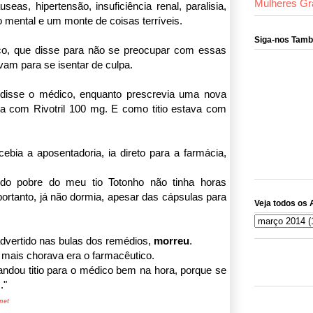
Mulheres Gr
eas, hipertensão, insuficiência renal, paralisia,
o mental e um monte de coisas terríveis.
Siga-nos Tam
, que disse para não se preocupar com essas
vam para se isentar de culpa.
o, disse o médico, enquanto prescrevia uma nova
na com Rivotril 100 mg. E como titio estava com
ebia a aposentadoria, ia direto para a farmácia,
 pobre do meu tio Totonho não tinha horas
 portanto, já não dormia, apesar das cápsulas para
Veja todos os 
advertido nas bulas dos remédios,
morreu
.
 mais chorava era o farmacêutico.
mandou titio para o médico bem na hora, porque se
."
net