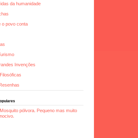
idas da humanidade
chas
e o povo conta
das
Turismo
randes Invenções
ilosóficas
Resenhas
Populares
Mosquito pólvora. Pequeno mas muito
nocivo.