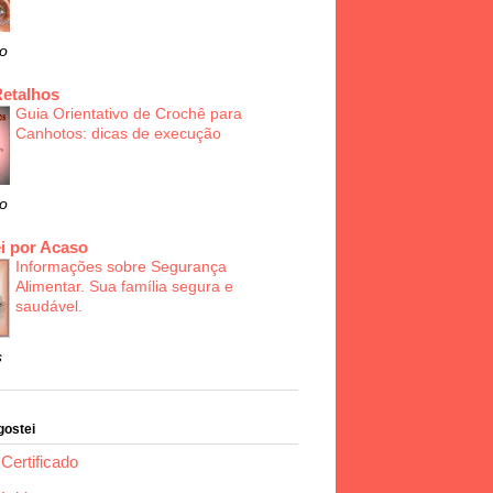
o
Retalhos
Guia Orientativo de Crochê para
Canhotos: dicas de execução
o
i por Acaso
Informações sobre Segurança
Alimentar. Sua família segura e
saudável.
s
gostei
Certificado