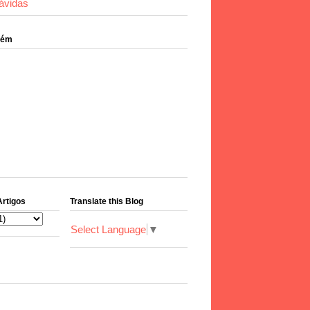
ávidas
bém
Artigos
Translate this Blog
Select Language
▼