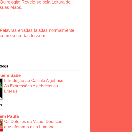
Quirologia: Revele-se pela Leitura de
suas Mãos.
Palavras erradas faladas normalmente
como se certas fossem.
blogs
Quem Sabe
Introdução ao Cálculo Algébrico -
As Expressões Algébricas ou
Literais
o
 em Pauta
Os Defeitos da Visão. Doenças
que afetam o olho humano.