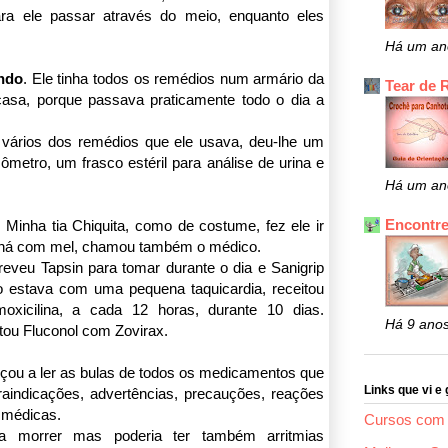
para ele passar através do meio, enquanto eles
Há um an
ando
. Ele tinha todos os remédios num armário da
Tear de 
casa, porque passava praticamente todo o dia a
de vários dos remédios que ele usava, deu-lhe um
mômetro, um frasco estéril para análise de urina e
Há um an
Encontre
 Minha tia Chiquita, como de costume, fez ele ir
 chá com mel, chamou também o médico.
eveu Tapsin para tomar durante o dia e Sanigrip
o estava com uma pequena taquicardia, receitou
oxicilina, a cada 12 horas, durante 10 dias.
Há 9 ano
tou Fluconol com Zovirax.
eçou a ler as bulas de todos os medicamentos que
Links que vi e 
raindicações, advertências, precauções, reações
s médicas.
Cursos com 
ia morrer mas poderia ter também arritmias