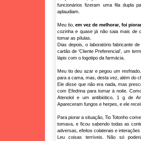
funcionários fizeram uma fila dupla 
aplaudiam.
Meu tio,
em vez de melhorar, foi pior
cozinha e quase já não saia mais de 
tomar as pílulas.
Dias depois, o laboratório fabricante 
cartão de ‘Cliente Preferencial’, um ter
lápis com o logotipo da farmácia.
Meu tio deu azar e pegou um resfriado.
para a cama, mas, desta vez, além do
Ele disse que não era nada, mas prescr
com Efedrina para tomar à noite. Com
Atenolol e um antibiótico, 1 g de Am
Apareceram fungos e herpes, e ele recei
Para piorar a situação, Tio Totonho com
tomava, e ficou sabendo todas as cont
adversas, efeitos colaterais e interaçõe
Leu coisas terríveis. Não só poder