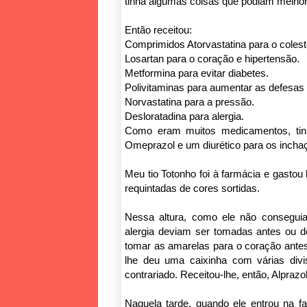
tinha algumas coisas que podiam melhor
Então receitou:
Comprimidos Atorvastatina para o colest
Losartan para o coração e hipertensão.
Metformina para evitar diabetes.
Polivitaminas para aumentar as defesas
Norvastatina para a pressão.
Desloratadina para alergia.
Como eram muitos medicamentos, tinh
Omeprazol e um diurético para os incha
Meu tio Totonho foi à farmácia e gastou
requintadas de cores sortidas.
Nessa altura, como ele não consegui
alergia deviam ser tomadas antes ou 
tomar as amarelas para o coração antes
lhe deu uma caixinha com várias divi
contrariado. Receitou-lhe, então, Alpraz
Naquela tarde, quando ele entrou na f