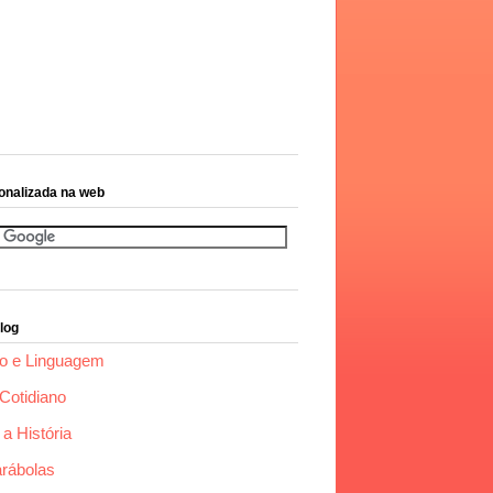
onalizada na web
log
o e Linguagem
Cotidiano
a História
arábolas