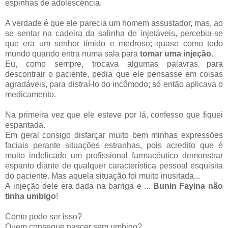
espinhas de adolescência.
A verdade é que ele parecia um homem assustador, mas, ao
se sentar na cadeira da salinha de injetáveis, percebia-se
que era um senhor tímido e medroso; quase como todo
mundo quando entra numa sala para
tomar uma injeção
.
Eu, como sempre, trocava algumas palavras para
descontrair o paciente, pedia que ele pensasse em coisas
agradáveis, para distraí-lo do incômodo; só então aplicava o
medicamento.
Na primeira vez que ele esteve por lá, confesso que fiquei
espantada.
Em geral consigo disfarçar muito bem minhas expressões
faciais perante situações estranhas, pois acredito que é
muito indelicado um profissional farmacêutico demonstrar
espanto diante de qualquer característica pessoal esquisita
do paciente. Mas aquela situação foi muito inusitada...
A injeção dele era dada na barriga e ...
Bunin Fayina não
tinha umbigo
!
Como pode ser isso?
Quem consegue nascer sem umbigo?