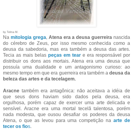
by Telma M.
Na
mitologia grega
,
Atena era a deusa guerreira
nascida
do cérebro de Zeus, por isso mesmo conhecida como a
deusa da sabedoria, mas era também a deusa das artes.
Tecia as mais belas
peças em tear
e era responsável por
distribuir os dons aos mortais. Atena era uma deusa que
possuía uma dualidade e um antagonismo curioso: ao
mesmo tempo em que era guerreira era também a
deusa da
beleza das artes e da tecelagem.
Aracne
também era antagônica: não aceitava a idéia de
que seus dons haviam sido dados pela deusa, era
orgulhosa, porém capaz de exercer uma arte delicada e
sensível. Aracne era uma mortal tecelã talentosa, porém
nada modesta, que ousou desafiar os poderes da deusa
Atena, o que as levou para uma competição na
arte de
tecer os fio
s
.