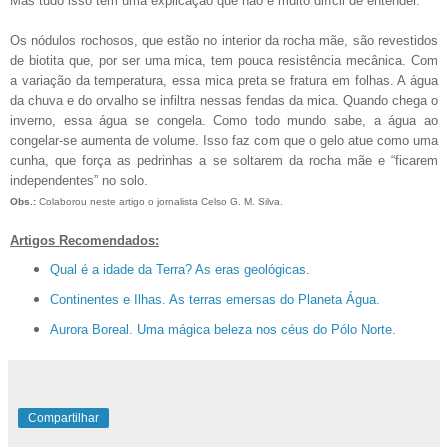
Mas tudo isso tem uma explicação que não é muito difícil de entender.
Os nódulos rochosos, que estão no interior da rocha mãe, são revestidos
de biotita que, por ser uma mica, tem pouca resistência mecânica. Com
a variação da temperatura, essa mica preta se fratura em folhas. A água
da chuva e do orvalho se infiltra nessas fendas da mica. Quando chega o
inverno, essa água se congela. Como todo mundo sabe, a água ao
congelar-se aumenta de volume. Isso faz com que o gelo atue como uma
cunha, que força as pedrinhas a se soltarem da rocha mãe e “ficarem
independentes” no solo.
Obs.:
Colaborou neste artigo o jornalista Celso G. M. Silva.
Artigos Recomendados:
Qual é a idade da Terra? As eras geológicas.
Continentes e Ilhas. As terras emersas do Planeta Água.
Aurora Boreal. Uma mágica beleza nos céus do Pólo Norte.
Compartilhar