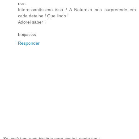
rsrs
Interessantíssimo isso ! A Natureza nos surpreende em
cada detalhe ! Que lindo !
Adorei saber !
beijossss
Responder
Se você tem uma história para contar, conte aqui.