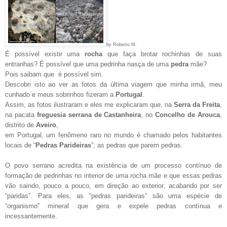
by Roberto M.
É possível existir uma
rocha
que faça brotar rochinhas de suas
entranhas? É possível que uma pedrinha nasça de uma
pedra
mãe?
Pois saibam que é possível sim.
Descobri isto ao ver as fotos da última viagem que minha irmã, meu
cunhado e meus sobrinhos fizeram a
Portugal
.
Assim, as fotos ilustraram e eles me explicaram que, na
Serra da Freita
,
na pacata
freguesia serrana de Castanheira
, no
Concelho de Arouca
,
distrito de
Aveiro
,
em Portugal, um fenômeno raro no mundo é chamado pelos habitantes
locais de “
Pedras Parideiras
”; as pedras que parem pedras.
O povo serrano acredita na existência de um processo contínuo de
formação de pedrinhas no interior de uma rocha mãe e que essas pedras
vão saindo, pouco a pouco, em direção ao exterior, acabando por ser
“paridas”. Para eles, as “pedras parideiras” são uma espécie de
“organismo” mineral que gera e expele pedras contínua e
incessantemente.